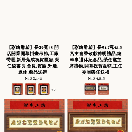
【彩繪雕塑】長39寬48 開
【彩繪雕塑】長91.7寬42.5
店開業開幕掛畫吊飾,工廠
宮主會香敬獻神明禮品,總
喬遷,新居落成祝賀匾額,榮
幹事退休紀念品,榮任黨主
任秘書長,會長,賀匾,升遷,
席禮物,開幕祝賀匾額,主任
退休,藝品送禮
委員榮任送禮
NT$ 3,140
Regular
NT$ 4,515
Regular
price
price
+9