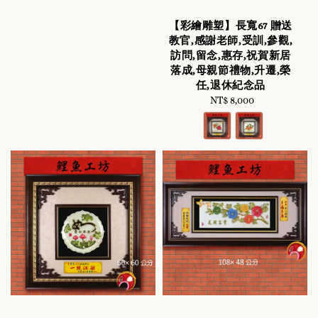
【彩繪雕塑】長寬67 贈送
教官,感謝老師,受訓,參觀,
訪問,留念,惠存,祝賀新居
落成,母親節禮物,升遷,榮
任,退休紀念品
NT$ 8,000
Regular
price