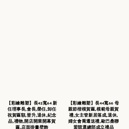
【彩繪雕塑】長42寬64 新
【彩繪雕塑】長44寬66 母
任理事長,會長,榮任,卸任
親節楷模賀匾,模範母親賀
祝賀匾額,晉升,退休,紀念
禮,女主管新居落成,退休,
品,禮物,開店開業開幕賀
婦女會喬遷送禮,歐巴桑聯
匾,店面掛畫壁飾
盟競選總部成立禮品