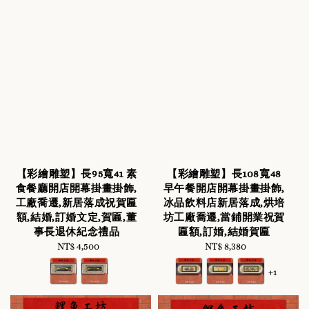
【彩繪雕塑】長95寬41 素
【彩繪雕塑】長108寬48
食餐廳開店開幕掛畫掛飾,
早午餐開店開幕掛畫掛飾,
工廠喬遷,新居落成祝賀匾
冰品飲料店新居落成,烘培
額,結婚,訂婚文定,賀匾,董
坊工廠喬遷,當鋪開業祝賀
事長退休紀念禮品
匾額,訂婚,結婚賀匾
NT$ 4,500
Regular
NT$ 8,380
Regular
price
price
+1