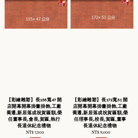
【彩繪雕塑】長155寬47 開
【彩繪雕塑】長172寬51 開
店開幕開幕掛畫掛飾,工廠
店開幕開幕掛畫掛飾,工廠
喬遷,新居落成祝賀匾額,榮
喬遷,新居落成祝賀匾額,榮
任董事長,會長,賀匾,執行
任理事長,校長,賀匾,董事
長退休紀念禮物
長退休紀念禮物
NT$ 7,500
Regular
NT$ 9,000
Regular