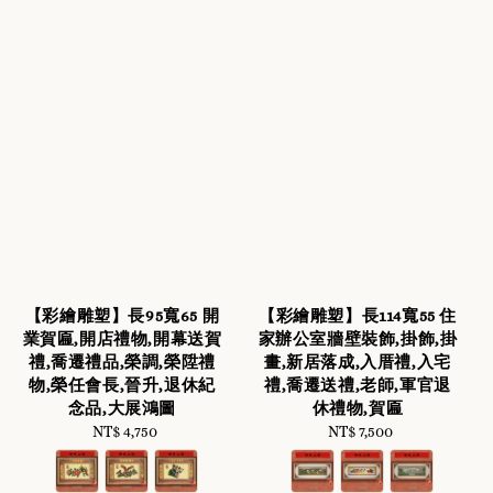
【彩繪雕塑】長95寬65 開
【彩繪雕塑】長114寬55 住
業賀匾,開店禮物,開幕送賀
家辦公室牆壁裝飾,掛飾,掛
禮,喬遷禮品,榮調,榮陞禮
畫,新居落成,入厝禮,入宅
物,榮任會長,晉升,退休紀
禮,喬遷送禮,老師,軍官退
念品,大展鴻圖
休禮物,賀匾
NT$ 4,750
Regular
NT$ 7,500
Regular
price
price