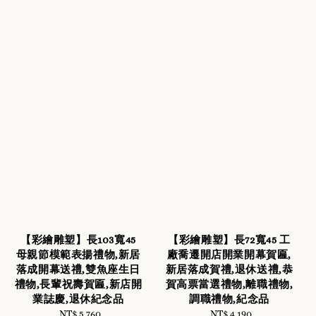
【彩繪雕塑】長103寬45
【彩繪雕塑】長72寬45 工
母親節模範表揚禮物,新居
廠喬遷開店開業開幕賀匾,
落成開幕送禮,雙魚座生日
新居落成賀禮,退休送禮,恭
禮物,長輩祝壽賀匾,新店開
賀高票當選禮物,離職禮物,
業誌慶,退休紀念品
調職禮物,紀念品
NT$ 5,760
Regular
NT$ 4,190
Regular