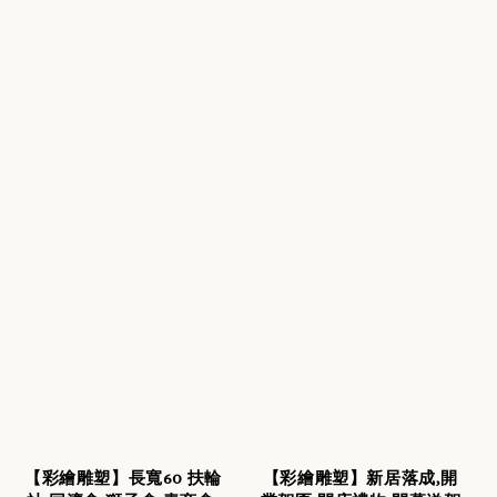
【彩繪雕塑】長寬60 扶輪
【彩繪雕塑】新居落成,開