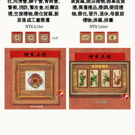
社,同濟會,獅子會,青商會,
業賀匾,開店禮物,開幕送賀
警察,消防,警友會,社團送
禮,喬遷禮品,榮調,榮陞禮
禮,交接禮物,榮任賀匾,新
物,榮任,晉升,退休,母親節
居落成工廠喬遷
禮物,掛匾,掛畫
NT$ 3,750
Regular
NT$ 7,000
Regular
price
price
+15