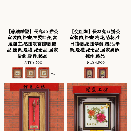
【彩繪雕塑】長寬60 辦公
【交趾陶】長33寬41 辦公
室裝飾,掛畫,主委卸任,當
室裝飾,掛畫,梅花,菊花,生
選爐主,感謝敬香禮物,贈
日禮物,感謝辛勞,贈品,畢
品,慶典,送禮,紀念品,居家
業,送禮,紀念品,居家掛飾,
掛飾,擺件,藝品
擺件,藝品
NT$ 3,500
Regular
NT$ 4,500
Regular
price
price
+1