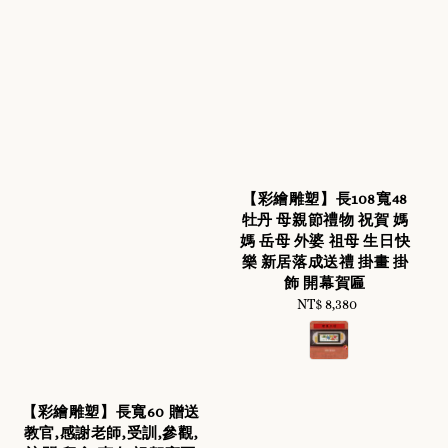
【彩繪雕塑】長108寬48
牡丹 母親節禮物 祝賀 媽
媽 岳母 外婆 祖母 生日快
樂 新居落成送禮 掛畫 掛
飾 開幕賀匾
NT$ 8,380
Regular
price
【彩繪雕塑】長寬60 贈送
教官,感謝老師,受訓,參觀,