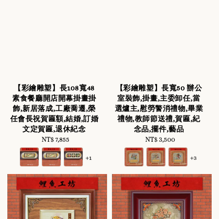
【彩繪雕塑】長108寬48
【彩繪雕塑】長寬50 辦公
素食餐廳開店開幕掛畫掛
室裝飾,掛畫,主委卸任,當
飾,新居落成,工廠喬遷,榮
選爐主,慰勞警消禮物,畢業
任會長祝賀匾額,結婚,訂婚
禮物,教師節送禮,賀匾,紀
文定賀匾,退休紀念
念品,擺件,藝品
NT$ 7,855
Regular
NT$ 3,500
Regular
price
price
+1
+3