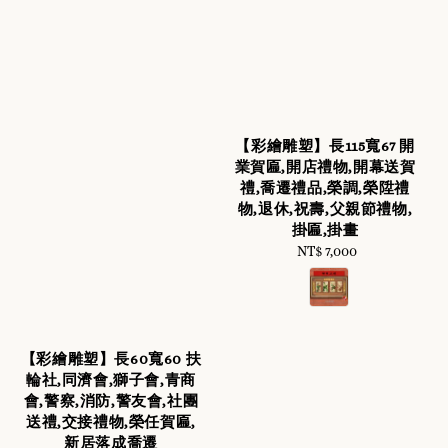
【彩繪雕塑】長115寬67 開
業賀匾,開店禮物,開幕送賀
禮,喬遷禮品,榮調,榮陞禮
物,退休,祝壽,父親節禮物,
掛匾,掛畫
NT$ 7,000
Regular
price
【彩繪雕塑】長60寬60 扶
輪社,同濟會,獅子會,青商
會,警察,消防,警友會,社團
送禮,交接禮物,榮任賀匾,
新居落成喬遷