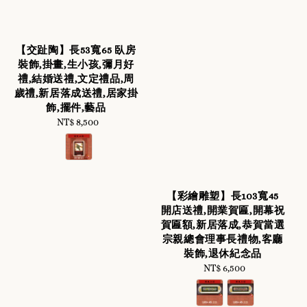
【交趾陶】長53寬65 臥房
裝飾,掛畫,生小孩,彌月好
禮,結婚送禮,文定禮品,周
歲禮,新居落成送禮,居家掛
飾,擺件,藝品
NT$ 8,500
Regular
price
【彩繪雕塑】長103寬45
開店送禮,開業賀匾,開幕祝
賀匾額,新居落成,恭賀當選
宗親總會理事長禮物,客廳
裝飾,退休紀念品
NT$ 6,500
Regular
price