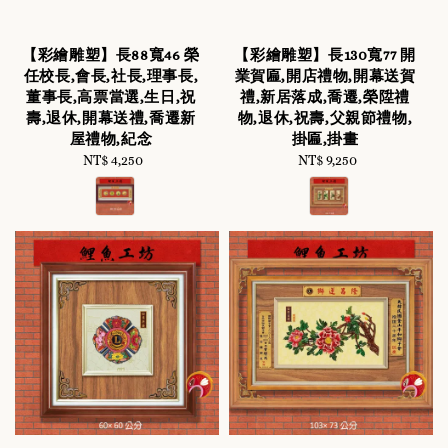
【彩繪雕塑】長88寬46 榮
【彩繪雕塑】長130寬77 開
任校長,會長,社長,理事長,
業賀匾,開店禮物,開幕送賀
董事長,高票當選,生日,祝
禮,新居落成,喬遷,榮陞禮
壽,退休,開幕送禮,喬遷新
物,退休,祝壽,父親節禮物,
屋禮物,紀念
掛匾,掛畫
NT$ 4,250
Regular
NT$ 9,250
Regular
price
price