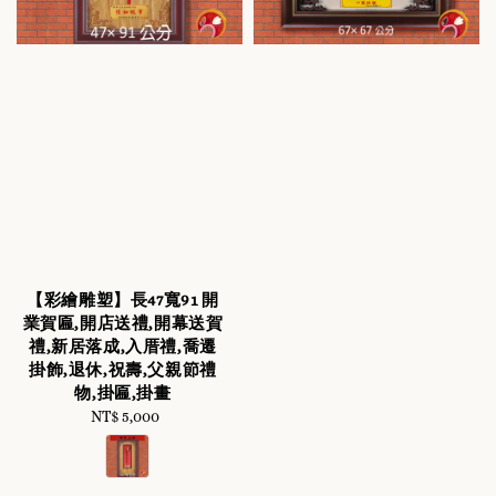
【彩繪雕塑】長47寬91 開
業賀匾,開店送禮,開幕送賀
禮,新居落成,入厝禮,喬遷
掛飾,退休,祝壽,父親節禮
物,掛匾,掛畫
NT$ 5,000
Regular
price