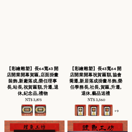
【彩繪雕塑】長64寬43 開
【彩繪雕塑】長43寬64 開
店開業開幕賀匾,店面掛畫
店開業開幕祝賀匾額,協會
裝飾,新廠落成,榮任理事
喬遷,新居落成掛畫吊飾,榮
長,站長,祝賀匾額,升遷,退
任學務長,社長,賀匾,升遷,
休,紀念品,禮物
退休,藝品送禮
NT$ 3,875
Regular
NT$ 3,560
Regular
price
price
+9