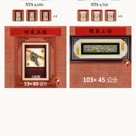
NT$ 4,190
Regular
NT$ 4,715
Regular
price
price
+3
+3