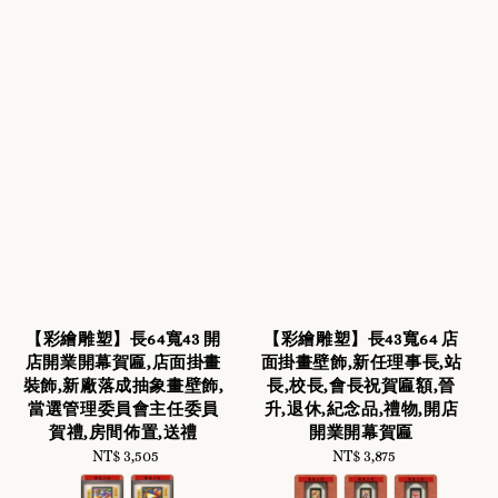
【彩繪雕塑】長64寬43 開
【彩繪雕塑】長43寬64 店
店開業開幕賀匾,店面掛畫
面掛畫壁飾,新任理事長,站
裝飾,新廠落成抽象畫壁飾,
長,校長,會長祝賀匾額,晉
當選管理委員會主任委員
升,退休,紀念品,禮物,開店
賀禮,房間佈置,送禮
開業開幕賀匾
NT$ 3,505
Regular
NT$ 3,875
Regular
price
price