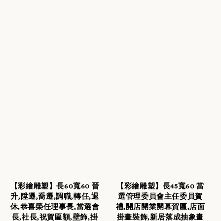
【彩繪雕塑】長60寬60 晉
【彩繪雕塑】長45寬60 當
升,陞遷,喬遷,調職,轉任,退
選管理委員會主任委員賀
休,恭喜榮任理事長,當選會
禮,開店開業開幕賀匾,店面
長,社長,祝賀匾額,壁飾,掛
掛畫裝飾,新居落成抽象畫