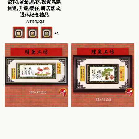
訪問,留念,惠存,祝賀高票
當選,升遷,榮任,新居落成,
退休紀念禮品
NT$ 5,235
Regular
price
+5