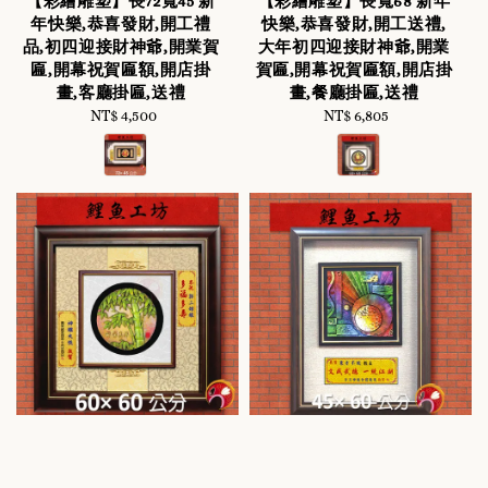
【彩繪雕塑】長72寬45 新
【彩繪雕塑】長寬68 新年
年快樂,恭喜發財,開工禮
快樂,恭喜發財,開工送禮,
品,初四迎接財神爺,開業賀
大年初四迎接財神爺,開業
匾,開幕祝賀匾額,開店掛
賀匾,開幕祝賀匾額,開店掛
畫,客廳掛匾,送禮
畫,餐廳掛匾,送禮
NT$ 4,500
Regular
NT$ 6,805
Regular
price
price