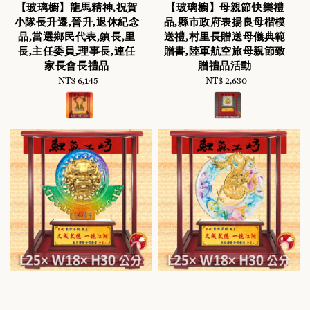
【玻璃櫥】龍馬精神,祝賀
【玻璃櫥】母親節快樂禮
小隊長升遷,晉升,退休紀念
品,縣市政府表揚良母楷模
品,當選鄉民代表,鎮長,里
送禮,村里長贈送母儀典範
長,主任委員,理事長,連任
贈書,陸軍航空旅母親節致
家長會長禮品
贈禮品活動
NT$ 6,145
Regular
NT$ 2,630
Regular
price
price