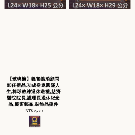
【玻璃櫥】義警義消顧問
卸任禮品,功成身退圓滿人
生,棒球教練退休送禮,慈濟
醫院院長,護理長退休紀念
品,櫥窗藝品,裝飾品擺件
NT$ 2,770
Regular
price