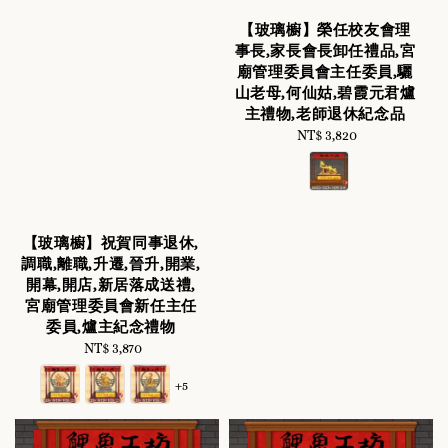
【玻璃櫥】榮任校友會理
事長,家長會長卸任禮品,宮
廟管理委員會主任委員,驪
山老母,何仙姑,碧霞元君爐
主禮物,老師退休紀念品
NT$ 3,820
Regular
price
【玻璃櫥】祝賀同事退休,
調職,離職,升遷,晉升,開業,
開幕,開店,新居落成送禮,
宮廟管理委員會新任主任
委員,爐主紀念禮物
NT$ 3,870
Regular
price
+5