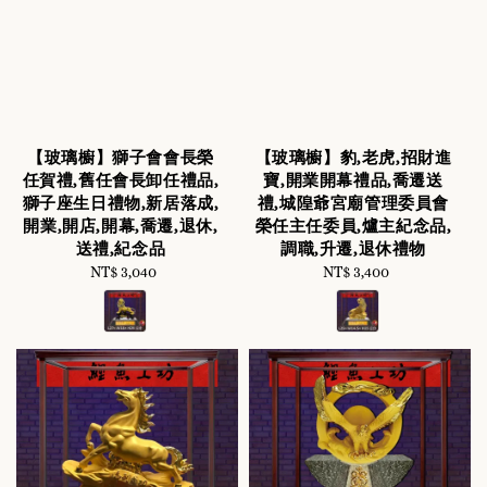
【玻璃櫥】獅子會會長榮
【玻璃櫥】豹,老虎,招財進
任賀禮,舊任會長卸任禮品,
寶,開業開幕禮品,喬遷送
獅子座生日禮物,新居落成,
禮,城隍爺宮廟管理委員會
開業,開店,開幕,喬遷,退休,
榮任主任委員,爐主紀念品,
送禮,紀念品
調職,升遷,退休禮物
NT$ 3,040
Regular
NT$ 3,400
Regular
price
price