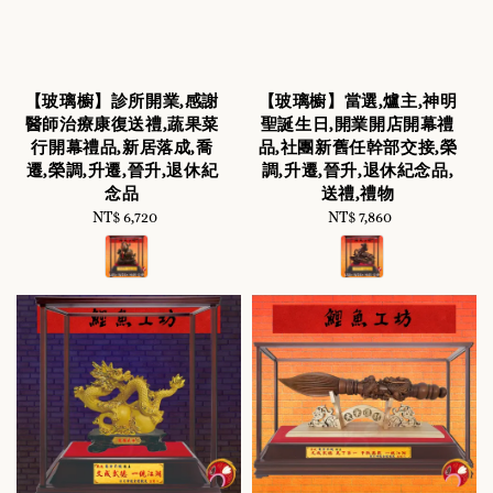
【玻璃櫥】診所開業,感謝
【玻璃櫥】當選,爐主,神明
醫師治療康復送禮,蔬果菜
聖誕生日,開業開店開幕禮
行開幕禮品,新居落成,喬
品,社團新舊任幹部交接,榮
遷,榮調,升遷,晉升,退休紀
調,升遷,晉升,退休紀念品,
念品
送禮,禮物
NT$ 6,720
Regular
NT$ 7,860
Regular
price
price