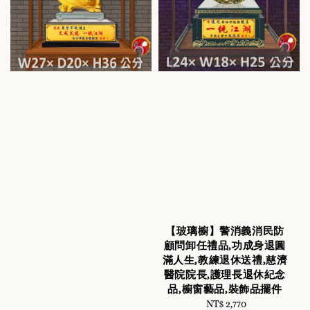
【玻璃櫥】警消義消民防
顧問卸任禮品,功成身退圓
滿人生,教練退休送禮,慈濟
醫院院長,護理長退休紀念
品,櫥窗藝品,裝飾品擺件
NT$ 2,770
Regular