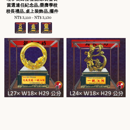
當選連任紀念品,榮膺學校
校長禮品,桌上裝飾品,擺件
NT$ 3,110
-
Regular
NT$ 3,130
price