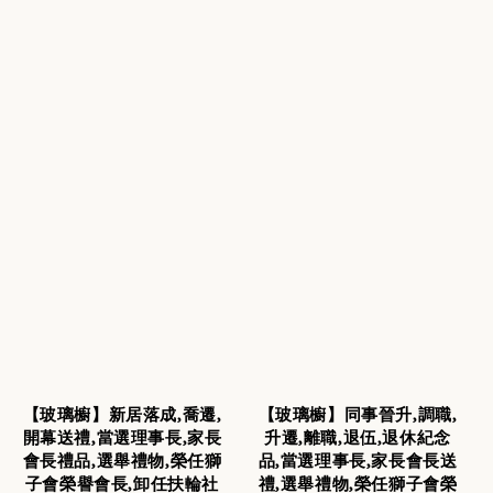
【玻璃櫥】新居落成,喬遷,
【玻璃櫥】同事晉升,調職,
開幕送禮,當選理事長,家長
升遷,離職,退伍,退休紀念
會長禮品,選舉禮物,榮任獅
品,當選理事長,家長會長送
子會榮譽會長,卸任扶輪社
禮,選舉禮物,榮任獅子會榮