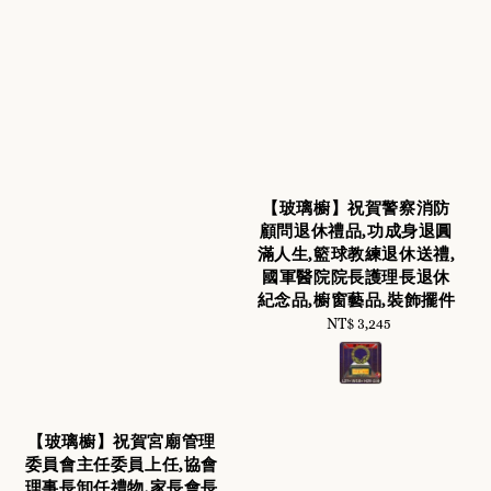
【玻璃櫥】祝賀警察消防
顧問退休禮品,功成身退圓
滿人生,籃球教練退休送禮,
國軍醫院院長護理長退休
紀念品,櫥窗藝品,裝飾擺件
NT$ 3,245
Regular
price
【玻璃櫥】祝賀宮廟管理
委員會主任委員上任,協會
理事長卸任禮物,家長會長