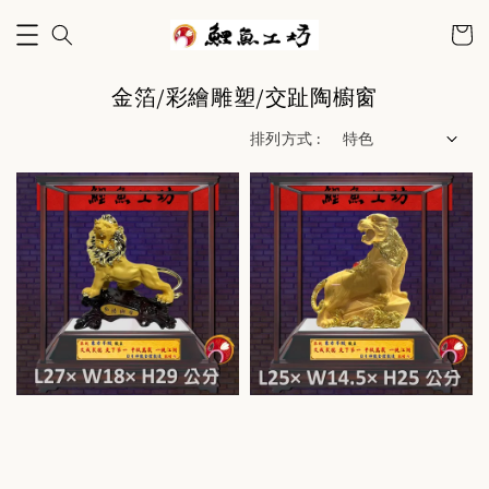
金箔/彩繪雕塑/交趾陶櫥窗
排列方式 :