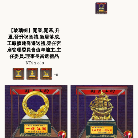
price
【玻璃櫥】開業,開幕,升
遷,晉升祝賀禮,新居落成,
工廠擴建喬遷送禮,榮任宮
廟管理委員會值年爐主,主
任委員,理事長當選禮品
NT$ 2,630
Regular
price
+5