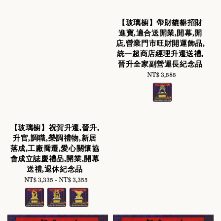
【玻璃櫥】帶財貔貅招財
進寶,適合送開業,開幕,開
店,營業門市旺財開運飾品,
統一超商店經理升遷送禮,
晉升全家副營運長紀念品
NT$ 3,585
Regular
price
【玻璃櫥】祝賀升遷,晉升,
升官,調職,榮調禮物,新居
落成,工廠喬遷,愛心關懷協
會成立誌慶禮品,開業,開幕
送禮,退休紀念品
NT$ 3,335
-
Regular
NT$ 3,355
price