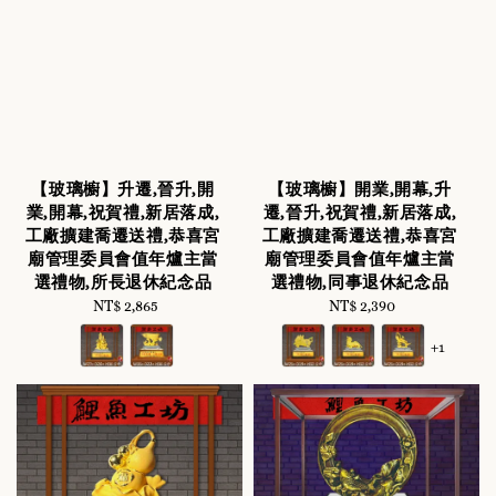
【玻璃櫥】升遷,晉升,開
【玻璃櫥】開業,開幕,升
業,開幕,祝賀禮,新居落成,
遷,晉升,祝賀禮,新居落成,
工廠擴建喬遷送禮,恭喜宮
工廠擴建喬遷送禮,恭喜宮
廟管理委員會值年爐主當
廟管理委員會值年爐主當
選禮物,所長退休紀念品
選禮物,同事退休紀念品
NT$ 2,865
Regular
NT$ 2,390
Regular
price
price
+1