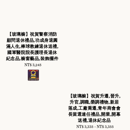
【玻璃櫥】祝賀警察消防
顧問退休禮品,功成身退圓
滿人生,棒球教練退休送禮,
國軍醫院院長護理長退休
紀念品,櫥窗藝品,裝飾擺件
NT$ 3,245
Regular
price
【玻璃櫥】祝賀升遷,晉升,
升官,調職,榮調禮物,新居
落成,工廠喬遷,青年商會會
長當選連任禮品,開業,開幕
送禮,退休紀念品
NT$ 3,335
-
Regular
NT$ 3,355