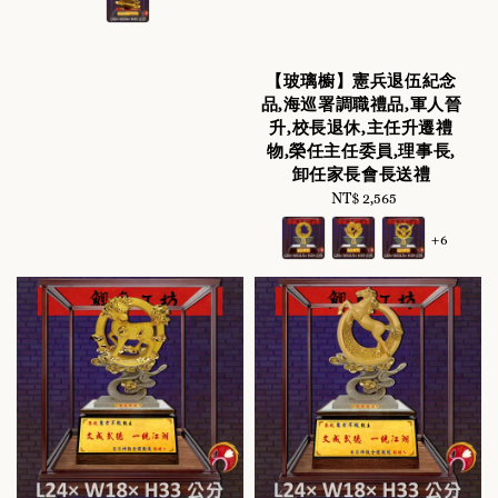
【玻璃櫥】憲兵退伍紀念
品,海巡署調職禮品,軍人晉
升,校長退休,主任升遷禮
物,榮任主任委員,理事長,
卸任家長會長送禮
NT$ 2,565
Regular
price
+6