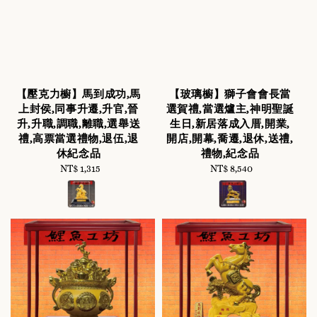
【壓克力櫥】馬到成功,馬
【玻璃櫥】獅子會會長當
上封侯,同事升遷,升官,晉
選賀禮,當選爐主,神明聖誕
升,升職,調職,離職,選舉送
生日,新居落成入厝,開業,
禮,高票當選禮物,退伍,退
開店,開幕,喬遷,退休,送禮,
休紀念品
禮物,紀念品
NT$ 1,315
Regular
NT$ 8,540
Regular
price
price