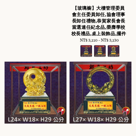
【玻璃櫥】大樓管理委員
會主任委員卸任,協會理事
長卸任禮物,恭賀家長會長
當選連任紀念品,榮膺學校
校長禮品,桌上裝飾品,擺件
NT$ 3,110
-
Regular
NT$ 3,130
price