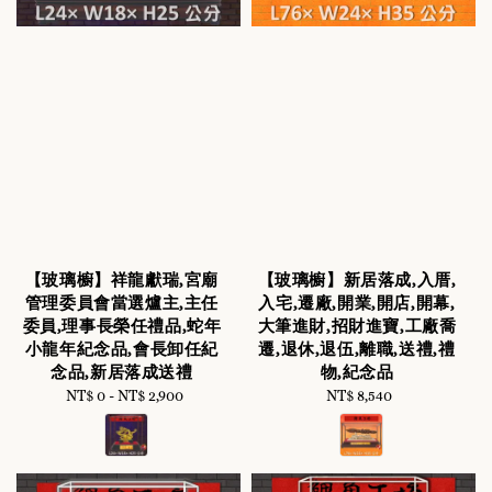
【玻璃櫥】祥龍獻瑞,宮廟
【玻璃櫥】新居落成,入厝,
管理委員會當選爐主,主任
入宅,遷廠,開業,開店,開幕,
委員,理事長榮任禮品,蛇年
大筆進財,招財進寶,工廠喬
小龍年紀念品,會長卸任紀
遷,退休,退伍,離職,送禮,禮
念品,新居落成送禮
物,紀念品
NT$ 0
-
NT$ 2,900
Regular
NT$ 8,540
Regular
price
price