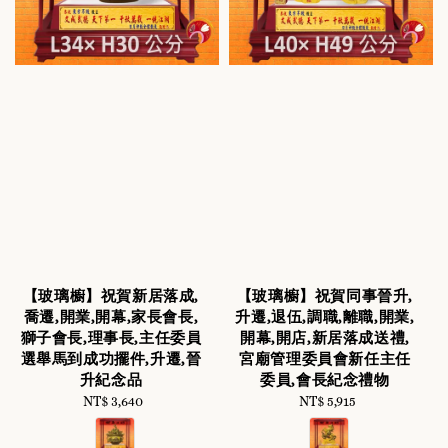
【玻璃櫥】祝賀新居落成,
【玻璃櫥】祝賀同事晉升,
喬遷,開業,開幕,家長會長,
升遷,退伍,調職,離職,開業,
獅子會長,理事長,主任委員
開幕,開店,新居落成送禮,
選舉馬到成功擺件,升遷,晉
宮廟管理委員會新任主任
升紀念品
委員,會長紀念禮物
NT$ 3,640
Regular
NT$ 5,915
Regular
price
price