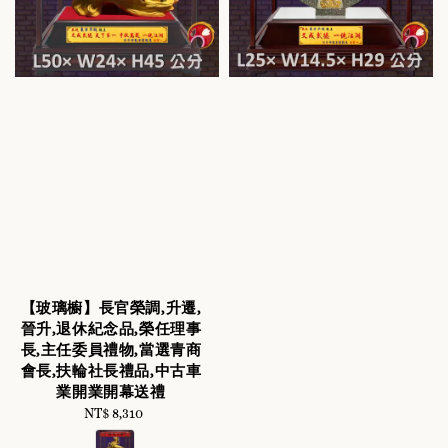
【玻璃櫥】長官榮調,升遷,
晉升,退休紀念品,榮任理事
長,主任委員禮物,當選青商
會長,扶輪社長禮品,中古車
業開業開幕送禮
NT$ 8,310
Regular
price