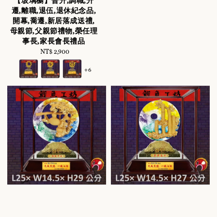
【玻璃櫥】晉升,調職,升
遷,離職,退伍,退休紀念品,
開幕,喬遷,新居落成送禮,
母親節,父親節禮物,榮任理
事長,家長會長禮品
NT$ 2,900
Regular
price
+6