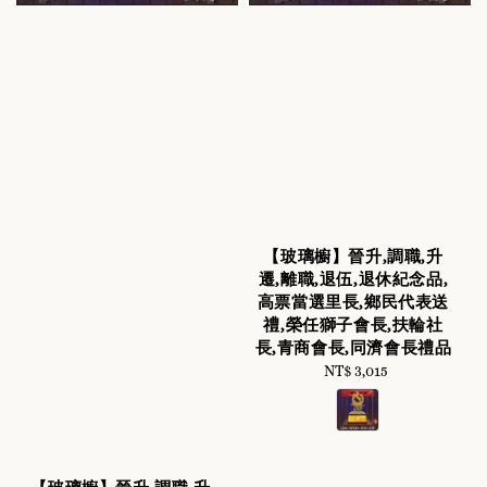
【玻璃櫥】晉升,調職,升
遷,離職,退伍,退休紀念品,
高票當選里長,鄉民代表送
禮,榮任獅子會長,扶輪社
長,青商會長,同濟會長禮品
NT$ 3,015
Regular
price