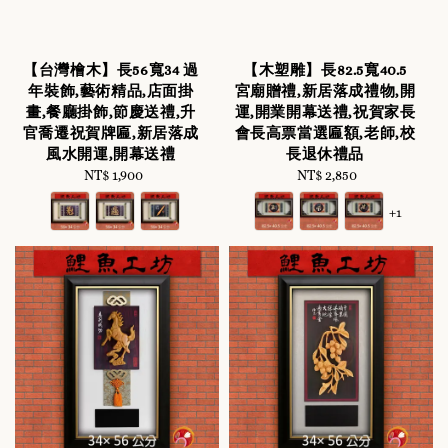
【台灣檜木】長56寬34 過
【木塑雕】長82.5寬40.5
年裝飾,藝術精品,店面掛
宮廟贈禮,新居落成禮物,開
畫,餐廳掛飾,節慶送禮,升
運,開業開幕送禮,祝賀家長
官喬遷祝賀牌匾,新居落成
會長高票當選匾額,老師,校
風水開運,開幕送禮
長退休禮品
NT$ 1,900
Regular
NT$ 2,850
Regular
price
price
+1