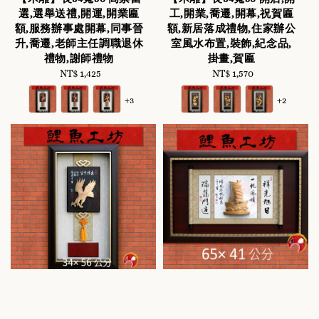
選,選舉送禮,開運,開業匾
工,開業,喬遷,開幕,祝賀匾
額,服務辦事處開幕,同事晉
額,新居落成禮物,住家辦公
升,喬遷,老師主任調職退休
室風水布置,裝飾,紀念品,
禮物,謝師禮物
掛畫,賀匾
NT$ 1,425
Regular
NT$ 1,570
Regular
price
price
+3
+2