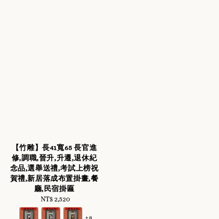
【竹雕】長41寬65 長官進
修,調職,晉升,升遷,退休紀
念品,選舉送禮,考試上榜祝
賀禮,新居落成布置掛畫,餐
廳,民宿掛匾
NT$ 2,520
Regular
price
+8