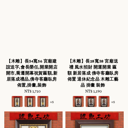
【木雕】長34寬56 宮廟建
【木雕】長28寬38 宮廟送
誼送字,會長榮任,開業開店
禮 風水招財 開運開業 匾
開市,喬遷開幕祝賀匾額,新
額 新居落成 佛寺客廳臥房
居落成禮品,佛寺客廳臥房
佈置 退休紀念品 木雕工藝
佈置,掛畫,裝飾
品 掛畫 裝飾
NT$ 1,710
Regular
NT$ 1,190
Regular
price
price
+5
+5