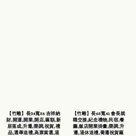
【竹雕】長34寬56 吉祥納
【竹雕】長65寬41 會長就
財,開運,開業,開店,匾額,新
職交接,紀念禮物,民宿,餐
居落成,升遷,榮調,祝賀,禮
廳,飯店開業掛畫,榮調,升
品,選舉送禮,高票當選,退
遷,退休送禮,喬遷祝賀匾