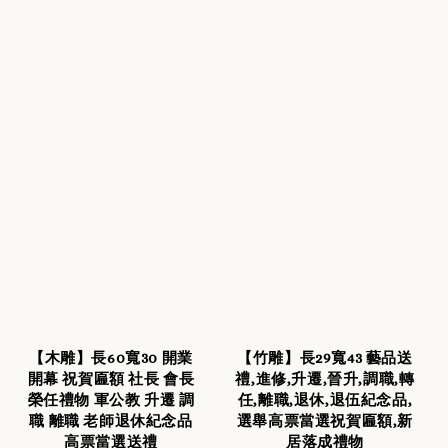
【木雕】長60寬30 開業
【竹雕】長29寬43 藝品送
開幕 祝賀匾額 社長 會長
禮,進修,升遷,晉升,調職,轉
榮任禮物 軍公教 升遷 調
任,離職,退休,退伍紀念品,
職 離職 老師退休紀念品
選舉高票當選祝賀匾額,新
高票當選送禮
居落成禮物