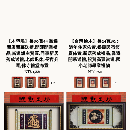
【木塑雕】長30寬44 喬遷
【台灣檜木】長24寬30.5
開店開幕送禮,開運開業禮
過年住家佈置,餐廳民宿節
品,當選爐主賀匾,同事新居
慶佈置,新居落成禮品,喬遷
落成送禮,老師退休,長官升
開幕送禮,祝賀高票當選,國
遷,佛寺禮堂布置
小老師畢業禮物
NT$ 1,330
Regular
NT$ 760
Regular
price
price
+9
+4