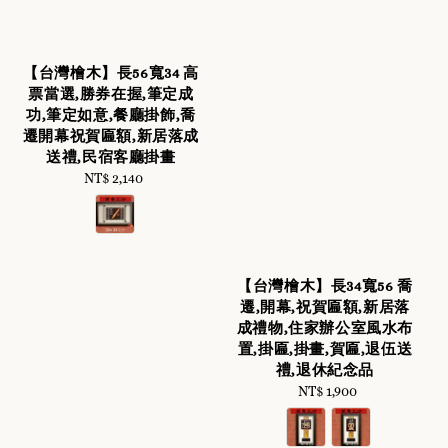
【台灣檜木】長56寬34 高
票當選,勝券在握,筆定成
功,筆定如意,餐廳掛飾,喬
遷開幕祝賀匾額,新居落成
送禮,民宿客廳掛畫
NT$ 2,140
Regular
price
【台灣檜木】長34寬56 喬
遷,開幕,祝賀匾額,新居落
成禮物,住家辦公室風水布
置,掛匾,掛畫,賀匾,退伍送
禮,退休紀念品
NT$ 1,900
Regular
price