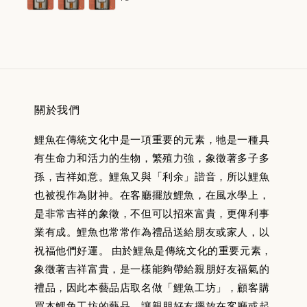
關於我們
鯉魚在傳統文化中是一項重要的元素，牠是一種具
有生命力和活力的生物，繁殖力強，象徵著多子多
孫，吉祥如意。鯉魚又與「利余」諧音，所以鯉魚
也被視作為財神。在客廳擺放鯉魚，在風水學上，
是非常吉祥的象徵，不但可以招來富貴，更俾利事
業有成。鯉魚也常常作為禮品送給朋友或家人，以
祝福他們好運。 由於鯉魚是傳統文化的重要元素，
象徵著吉祥富貴，是一樣能夠帶給親朋好友福氣的
禮品，因此本藝品店取名做「鯉魚工坊」，顧客購
買本鯉魚工坊的藝品，讓親朋好友擺放在客廳或起