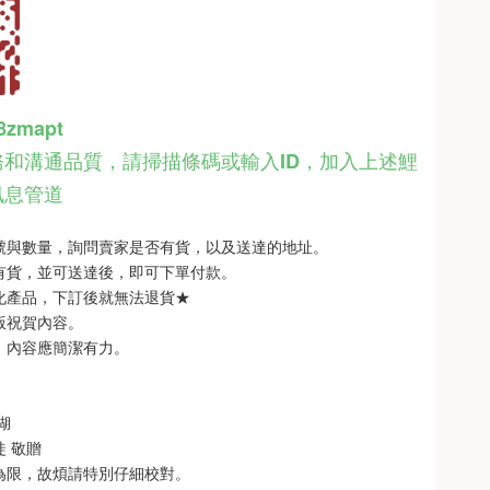
48zmapt
和溝通品質，請掃描條碼或輸入ID
，
加入上述鯉
訊息管道
型號與數量，詢問賣家是否有貨，以及送達的地址。
品有貨，並可送達後，即可下單付款。
製化產品，下訂後就無法退貨★
銘版祝賀內容。
制，內容應簡潔有力。
 
   
徒 敬贈
次為限，故煩請特別仔細校對。