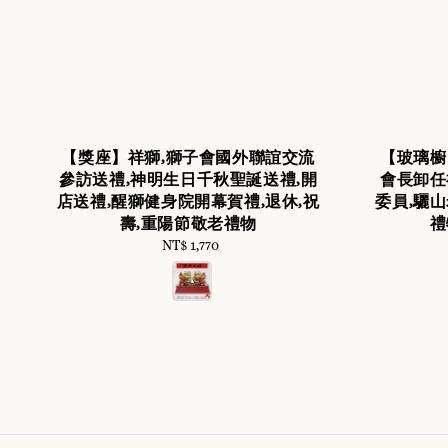
【獎座】祥獅,獅子會國外聯誼交流
【玻璃櫥
參訪送禮,神明生日千秋聖誕送禮,開
會長卸任
店送禮,醒獅健身院開幕賀禮,退休,祝
委員,驪
壽,重陽節敬老禮物
禮
NT$ 1,770
Regular
price