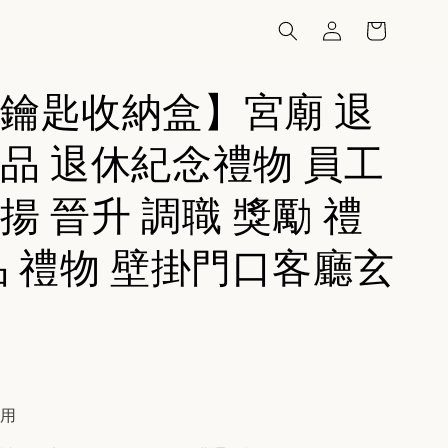
鑰匙收納盒】宮廟 退
品 退休紀念禮物 員工
揚 晉升 調職 獎勵 禮
品 禮物 壁掛門口客廳玄
費用