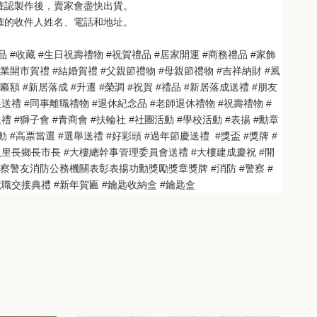
也確認製作後，賣家會盡快出貨。
正確的收件人姓名、電話和地址。
品 #收藏 #生日祝壽禮物 #祝賀禮品 #居家開運 #商務禮品 #家飾
開業開市賀禮 #結婚賀禮 #父親節禮物 #母親節禮物 #吉祥納財 #風
匾額 #新居落成 #升遷 #榮調 #祝賀 #禮品 #新居落成送禮 #朋友
送禮 #同事離職禮物 #退休紀念品 #老師退休禮物 #祝壽禮物 #
 #獅子會 #青商會 #扶輪社 #社團活動 #學校活動 #表揚 #勳章 
 #高票當選 #選舉送禮 #好彩頭 #過年節慶送禮  #獎盃 #獎牌 #
員里長鄉長市長 #大樓總幹事管理委員會送禮 #大樓建成慶祝 #開
警察警友消防公務機關表彰表揚功勳獎勵獎章獎牌 #消防 #警察 #
職交接典禮 #新年賀匾 #鑰匙收納盒 #鑰匙盒