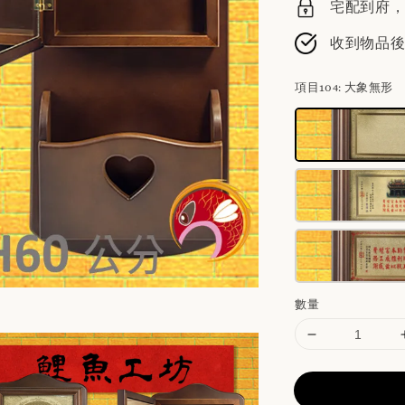
宅配到府，請
收到物品
項目104
: 大象無形
數量