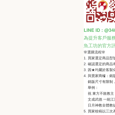
LINE ID : @3
為提升客戶服務
魚工坊的官方
🌸選購流程🌸   
1. 買家選定商品
2. 確認選定的商
3. 因★均屬於客
4. 與賣家商榷：
    銘版尺寸有限
    舉例：
    祝 東方不敗教主 
    文成武德 一統江湖
    日月神教全體教
5. 買家校稿以三