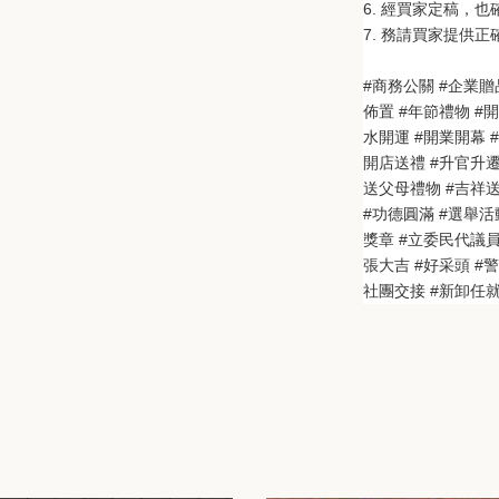
6. 經買家定稿，
7. 務請買家提供
#商務公關 #企業贈
佈置 #年節禮物 #
水開運 #開業開幕 #
開店送禮 #升官升遷
送父母禮物 #吉祥送禮
#功德圓滿 #選舉活動
獎章 #立委民代議
張大吉 #好采頭 #
社團交接 #新卸任就