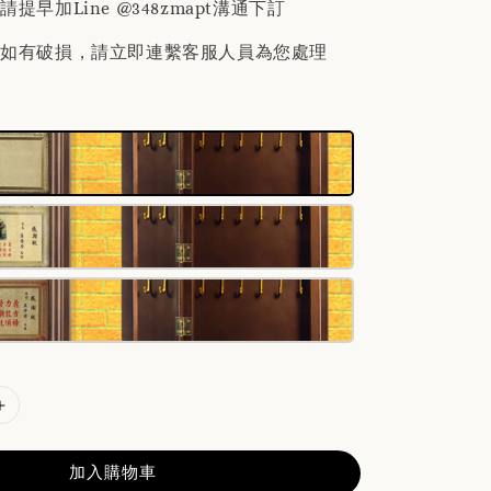
提早加Line @348zmapt溝通下訂
後如有破損，請立即連繫客服人員為您處理
加入購物車