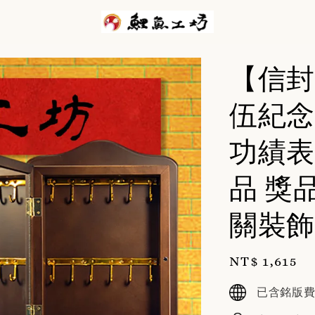
【信封
伍紀念
功績表
品 獎
關裝飾
Regular
NT$ 1,615
price
已含銘版