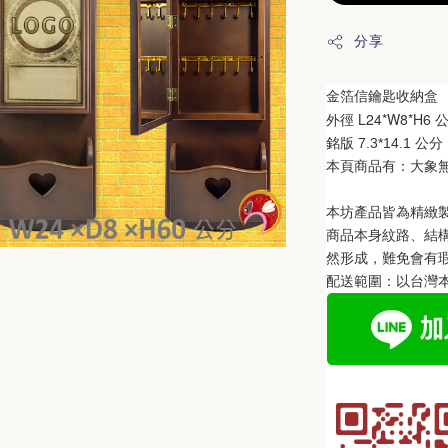
分享
金箔信
鑰匙收納盒
L24*W8*H6
外徑 
 
銘版 7.3*14.1 公分
本頁商品有：
大象
本坊產品皆為精緻
商品本身紋路、結
然形成，難免會有
配送範圍：以台灣