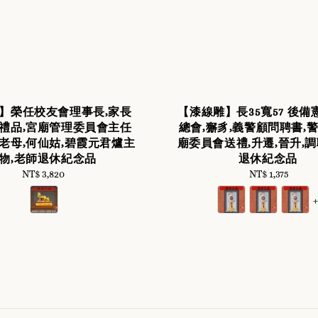
】榮任校友會理事長,家長
【漆線雕】長35寬57 後備
禮品,宮廟管理委員會主任
總會,獬豸,義警顧問聘書,警
山老母,何仙姑,碧霞元君爐主
廟委員會送禮,升遷,晉升,調
物,老師退休紀念品
退休紀念品
NT$ 3,820
Regular
NT$ 1,375
Regular
price
price