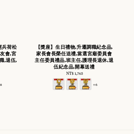
憲兵荷松
【獎座】生日禮物,升遷調職紀念品,
友會,宮
家長會長榮任送禮,當選宮廟委員會
職,退伍,
主任委員禮品,班主任,護理長退休,退
伍紀念品,開幕送禮
NT$ 1,765
Regular
price
+8
+6