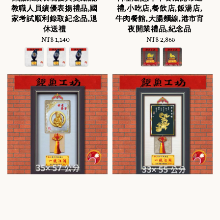
教職人員績優表揚禮品,國
禮,小吃店,餐飲店,飯湯店,
家考試順利錄取紀念品,退
牛肉餐館,大腸麵線,港市宵
休送禮
夜開業禮品,紀念品
NT$ 1,140
Regular
NT$ 2,865
Regular
price
price