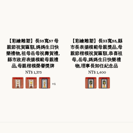
【彩繪雕塑】長35寬57 母
【彩繪雕塑】長33寬55,縣
親節祝賀匾額,媽媽生日快
市長表揚模範母親獎品,母
樂禮物,祖母岳母祝壽賀禮,
親節楷模祝賀匾額,恭喜祖
縣市政府表揚模範母親禮
母,岳母,媽媽生日快樂禮
品,母親楷模榮譽獎牌
物,理事長卸任紀念品
NT$ 1,375
Regular
NT$ 1,400
Regular
price
price
+1