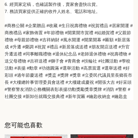
6. 經買家定稿，也確認製作後，賣家會盡快出貨。
7. 務請買家提供正確的收件人姓名、電話和地址。
#商務公關 #企業贈品 #收藏 #生日祝壽禮物 #祝賀禮品 #居家開運 #
商務禮品 #家飾佈置 #年節禮物 #開業開市賀禮 #結婚賀禮 #父親節
禮物 #母親節禮物 #吉祥納財 #風水開運 #開業開幕 #匾額 #新居落
成 #升遷 #榮調 #祝賀 #禮品 #新居落成送禮 #朋友開店送禮 #升官
升遷送禮 #同事離職禮物 #退休紀念品 #老師退休禮物 #祝壽禮物 #
送父母禮物 #吉祥送禮 #獅子會 #青商會 #扶輪社 #社團活動 #學校
活動 #表揚 #勳章 #功德圓滿 #選舉活動 #高票當選 #選舉送禮 #好
彩頭 #過年節慶送禮  #獎盃 #獎牌 #獎章 #立委民代議員里長鄉長市
長 #大樓總幹事管理委員會送禮 #大樓建成慶祝 #開張大吉 #好采頭 
#警察警友消防公務機關表彰表揚功勳獎勵獎章獎牌 #消防 #警察 #
社團交接 #新卸任就職交接典禮 #新年賀匾
 #鑰匙收納盒 #鑰匙盒
您可能也喜歡