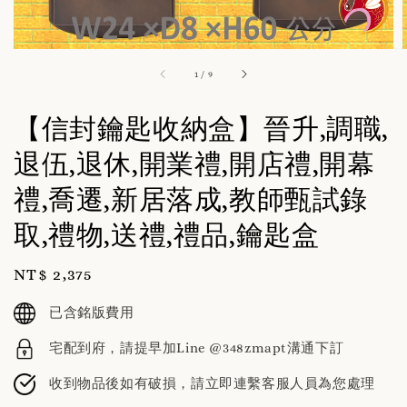
1
/
9
【信封鑰匙收納盒】晉升,調職,
退伍,退休,開業禮,開店禮,開幕
禮,喬遷,新居落成,教師甄試錄
取,禮物,送禮,禮品,鑰匙盒
Regular
NT$ 2,375
price
已含銘版費用
宅配到府，請提早加Line @348zmapt溝通下訂
收到物品後如有破損，請立即連繫客服人員為您處理