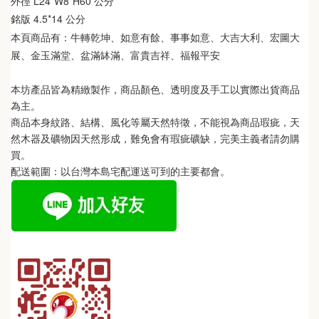
外徑 
L24*W8*H60
 公分
銘版 
4.5*14
 公分
本頁商品有：
牛轉乾坤、如意有餘、事事如意、大吉大利、宏圖大
展、金玉滿堂、盆滿缽滿、富貴吉祥、福報平安
本坊產品皆為精緻製作，商品顏色、透明度及手工以實際出貨商品
為主。 
商品本身紋路、結構、風化等屬天然特徵，不能視為商品瑕疵，天
然木器及礦物因天然形成，難免會有瑕疵礦缺，完美主義者請勿購
買。
配送範圍：以台灣本島宅配運送可到的主要都會。