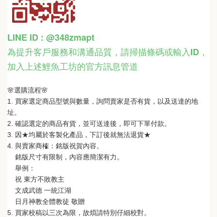
LINE ID : @348zmapt
為提升客戶服務和溝通品質，請掃描條碼或輸入ID
，
加入上述鯉魚工坊的官方訊息管道
🌸選購流程🌸   
1. 買家選定商品型號與數量，詢問賣家是否有貨，以及送達的地
址。
2. 確認選定的商品有貨，並可送達後，即可下單付款。
3. 因★均屬於客製化產品，下訂後就無法退貨★
4. 與賣家商榷：銘版祝賀內容。
    銘版尺寸有限制，內容應簡潔有力。
    舉例：
    祝 東方不敗教主  
    文成武德 一統江湖   
    日月神教全體教徒 敬贈
5. 買家校稿以三次為限，故煩請特別仔細校對。