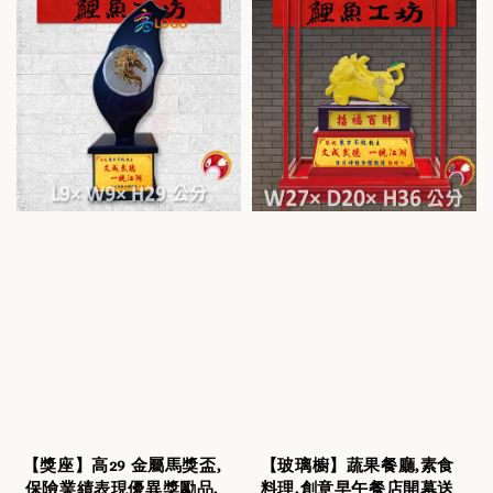
【獎座】高29 金屬馬獎盃,
【玻璃櫥】蔬果餐廳,素食
保險業績表現優異獎勵品,
料理,創意早午餐店開幕送