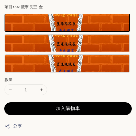
項目165
: 鷹擊長空-金
數量
加入購物車
分享