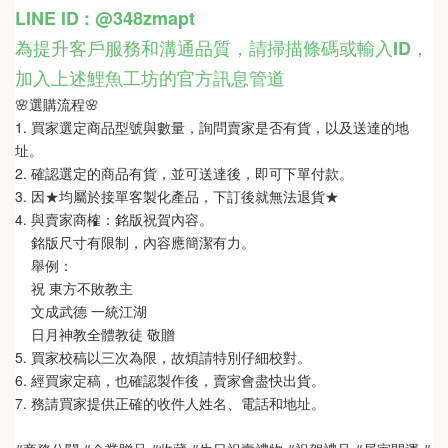
LINE ID : @348zmapt
為提升客戶服務和溝通品質，請掃描條碼或輸入ID
，
加入上述鯉魚工坊的官方訊息管道
🌸選購流程🌸   
1. 買家選定商品型號與數量，詢問賣家是否有貨，以及送達的地
址。
2. 確認選定的商品有貨，並可送達後，即可下單付款。
3. 因★均屬於接單客製化產品，下訂後就無法退貨★
4. 與賣家商榷：銘版祝賀內容。
    銘版尺寸有限制，內容應簡潔有力。
    舉例：
    祝 東方不敗教主  
    文成武德 一統江湖   
    日月神教全體教徒 敬贈
5. 買家校稿以三次為限，故煩請特別仔細校對。
6. 經買家定稿，也確認製作後，賣家會盡快出貨。
7. 務請買家提供正確的收件人姓名、電話和地址。