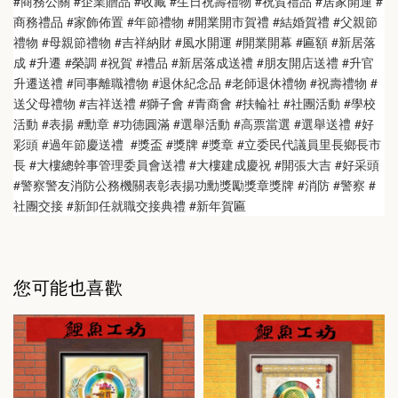
#商務公關 #企業贈品 #收藏 #生日祝壽禮物 #祝賀禮品 #居家開運 #
商務禮品 #家飾佈置 #年節禮物 #開業開市賀禮 #結婚賀禮 #父親節
禮物 #母親節禮物 #吉祥納財 #風水開運 #開業開幕 #匾額 #新居落
成 #升遷 #榮調 #祝賀 #禮品 #新居落成送禮 #朋友開店送禮 #升官
升遷送禮 #同事離職禮物 #退休紀念品 #老師退休禮物 #祝壽禮物 #
送父母禮物 #吉祥送禮 #獅子會 #青商會 #扶輪社 #社團活動 #學校
活動 #表揚 #勳章 #功德圓滿 #選舉活動 #高票當選 #選舉送禮 #好
彩頭 #過年節慶送禮  #獎盃 #獎牌 #獎章 #立委民代議員里長鄉長市
長 #大樓總幹事管理委員會送禮 #大樓建成慶祝 #開張大吉 #好采頭 
#警察警友消防公務機關表彰表揚功勳獎勵獎章獎牌 #消防 #警察 #
社團交接 #新卸任就職交接典禮 #新年賀匾
您可能也喜歡