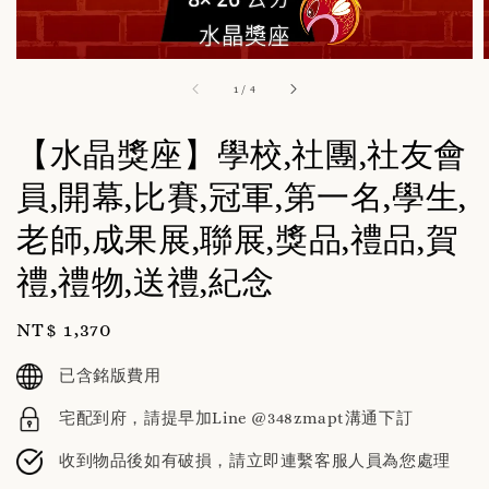
1
/
4
【水晶獎座】學校,社團,社友會
員,開幕,比賽,冠軍,第一名,學生,
老師,成果展,聯展,獎品,禮品,賀
禮,禮物,送禮,紀念
Regular
NT$ 1,370
price
已含銘版費用
宅配到府，請提早加Line @348zmapt溝通下訂
收到物品後如有破損，請立即連繫客服人員為您處理