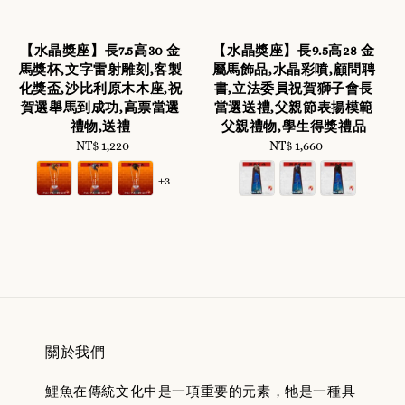
【水晶獎座】長7.5高30 金
【水晶獎座】長9.5高28 金
馬獎杯,文字雷射雕刻,客製
屬馬飾品,水晶彩噴,顧問聘
化獎盃,沙比利原木木座,祝
書,立法委員祝賀獅子會長
賀選舉馬到成功,高票當選
當選送禮,父親節表揚模範
禮物,送禮
父親禮物,學生得獎禮品
NT$ 1,220
Regular
NT$ 1,660
Regular
price
price
+3
關於我們
鯉魚在傳統文化中是一項重要的元素，牠是一種具