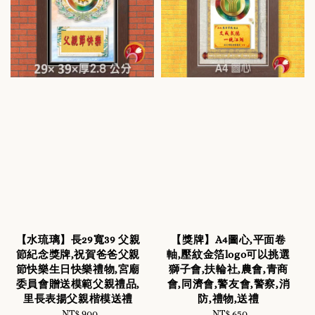
【水琉璃】長29寬39 父親
【獎牌】A4圖心,平面卷
節紀念獎牌,祝賀爸爸父親
軸,壓紋金箔logo可以挑選
節快樂生日快樂禮物,宮廟
獅子會,扶輪社,農會,青商
委員會贈送模範父親禮品,
會,同濟會,警友會,警察,消
里長表揚父親楷模送禮
防,禮物,送禮
NT$ 900
Regular
NT$ 650
Regular