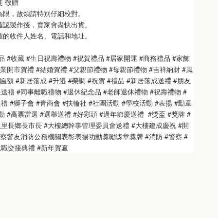
徒 敬贈
次為限，故煩請特別仔細校對。
也確認製作後，賣家會盡快出貨。
正確的收件人姓名、電話和地址。
品 #收藏 #生日祝壽禮物 #祝賀禮品 #居家開運 #商務禮品 #家飾
開業開市賀禮 #結婚賀禮 #父親節禮物 #母親節禮物 #吉祥納財 #風
匾額 #新居落成 #升遷 #榮調 #祝賀 #禮品 #新居落成送禮 #朋友
送禮 #同事離職禮物 #退休紀念品 #老師退休禮物 #祝壽禮物 #
 #獅子會 #青商會 #扶輪社 #社團活動 #學校活動 #表揚 #勳章 
 #高票當選 #選舉送禮 #好彩頭 #過年節慶送禮  #獎盃 #獎牌 #
員里長鄉長市長 #大樓總幹事管理委員會送禮 #大樓建成慶祝 #開
警察警友消防公務機關表彰表揚功勳獎勵獎章獎牌 #消防 #警察 #
就職交接典禮 #新年賀匾