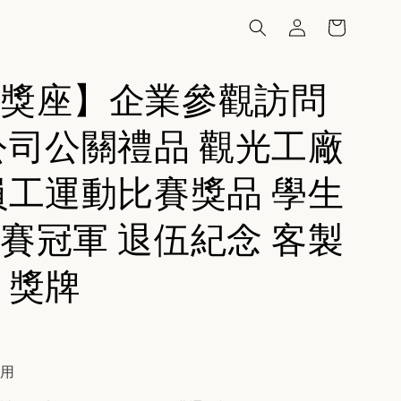
獎座】企業參觀訪問
公司公關禮品 觀光工廠
員工運動比賽獎品 學生
賽冠軍 退伍紀念 客製
 獎牌
費用