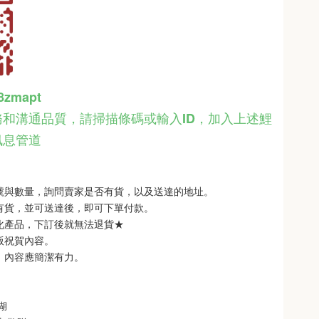
48zmapt
和溝通品質，請掃描條碼或輸入ID
，
加入上述鯉
訊息管道
型號與數量，詢問賣家是否有貨，以及送達的地址。
品有貨，並可送達後，即可下單付款。
製化產品，下訂後就無法退貨★
銘版祝賀內容。
制，內容應簡潔有力。
 
   