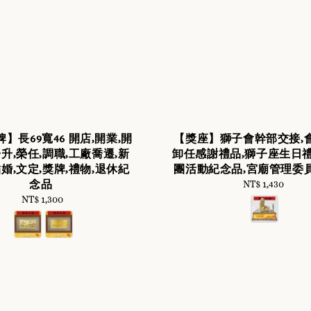
】長69寬46 開店,開業,開
【獎座】獅子會幹部交接,
升,榮任,調職,工廠喬遷,新
卸任感謝禮品,獅子座生日禮
婚,文定,獎牌,禮物,退休紀
團活動紀念品,宮廟管理委
念品
NT$ 1,430
Regular
price
NT$ 1,300
Regular
price