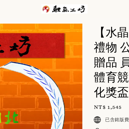
【水晶
禮物 
贈品 
體育競
化獎盃
Regular
NT$ 1,545
price
已含銘版