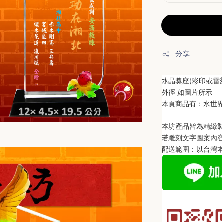
分享
水晶獎座(彩印或雷
外徑 如圖片所示
本頁商品有：水世界
本坊產品皆為精緻
若雕刻文字圖案內
配送範圍：以台灣