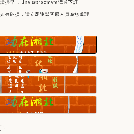
提早加Line @348zmapt溝通下訂
後如有破損，請立即連繫客服人員為您處理