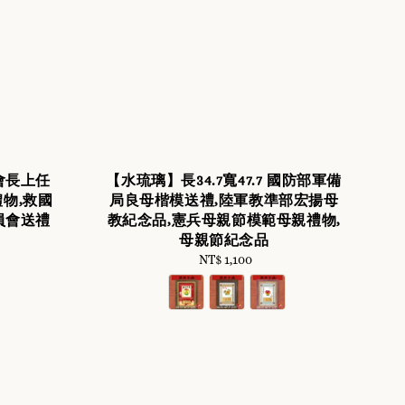
會長上任
【水琉璃】長34.7寬47.7 國防部軍備
物,救國
局良母楷模送禮,陸軍教準部宏揚母
員會送禮
教紀念品,憲兵母親節模範母親禮物,
母親節紀念品
NT$ 1,100
Regular
price