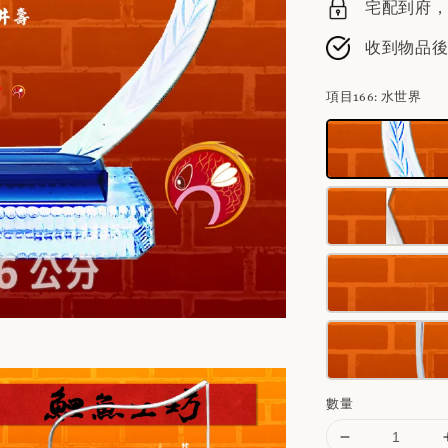
宅配到府，請
收到物品
項目166
: 水世界
數量