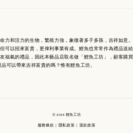
生命力和活力的生物，繁殖力強，象徵著多子多孫，吉祥如意
但可以招來富貴，更俾利事業有成。鯉魚也常常作為禮品送給
好友福氣的禮品，因此本藝品店取名做「鯉魚工坊」，顧客購
禮品可以帶來吉祥富貴的嗎？惟有鯉魚工坊。
© 2026 鯉魚工坊
服務條款
隱私政策
退款政策
|
|