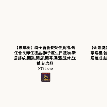
【玻璃櫥】獅子會會長榮任賀禮,舊
【金箔獎牌
任會長卸任禮品,獅子座生日禮物,新
幕送禮,晉
居落成,開業,開店,開幕,喬遷,退休,送
居落成,結
禮,紀念品
NT$ 3,040
Regular
price