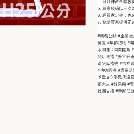
    日月神教全體教
5. 買家校稿以三
6. 經買家定稿，
7. 務請買家提供
#商務公關 #企業贈
佈置 #年節禮物 #
水開運 #開業開幕 #
開店送禮 #升官升遷
送父母禮物 #吉祥送禮
#功德圓滿 #選舉活動
獎章 #立委民代議
張大吉 #好采頭 #
社團交接 #新卸任