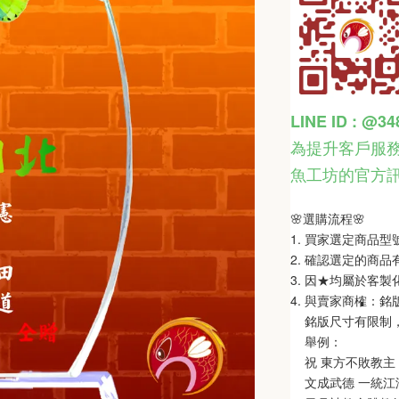
LINE ID : @3
為提升客戶服務
魚工坊的官方
🌸選購流程🌸   
1. 買家選定商品
2. 確認選定的商
3. 因★均屬於客
4. 與賣家商榷：
    銘版尺寸有限
    舉例：
    祝 東方不敗教主 
    文成武德 一統江湖