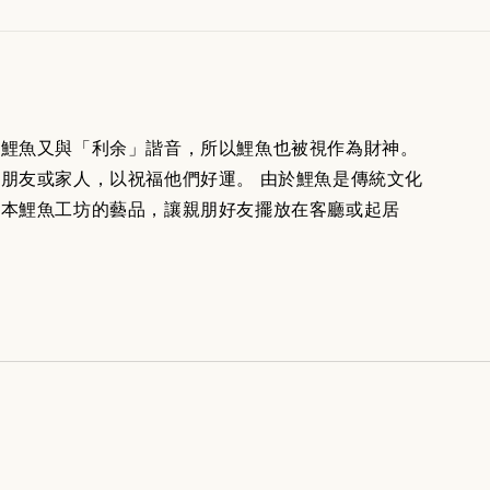
。鯉魚又與「利余」諧音，所以鯉魚也被視作為財神。
朋友或家人，以祝福他們好運。 由於鯉魚是傳統文化
買本鯉魚工坊的藝品，讓親朋好友擺放在客廳或起居