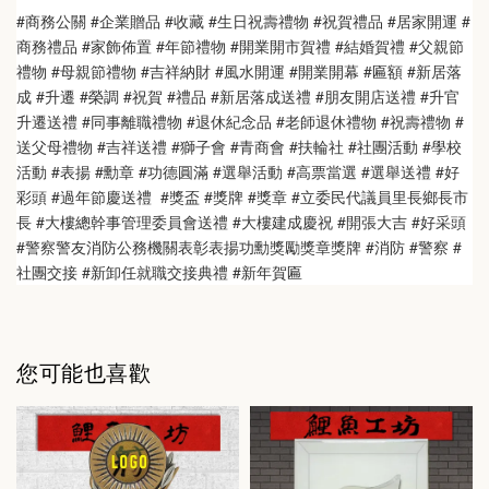
#商務公關 #企業贈品 #收藏 #生日祝壽禮物 #祝賀禮品 #居家開運 #
商務禮品 #家飾佈置 #年節禮物 #開業開市賀禮 #結婚賀禮 #父親節
禮物 #母親節禮物 #吉祥納財 #風水開運 #開業開幕 #匾額 #新居落
成 #升遷 #榮調 #祝賀 #禮品 #新居落成送禮 #朋友開店送禮 #升官
升遷送禮 #同事離職禮物 #退休紀念品 #老師退休禮物 #祝壽禮物 #
送父母禮物 #吉祥送禮 #獅子會 #青商會 #扶輪社 #社團活動 #學校
活動 #表揚 #勳章 #功德圓滿 #選舉活動 #高票當選 #選舉送禮 #好
彩頭 #過年節慶送禮  #獎盃 #獎牌 #獎章 #立委民代議員里長鄉長市
長 #大樓總幹事管理委員會送禮 #大樓建成慶祝 #開張大吉 #好采頭 
#警察警友消防公務機關表彰表揚功勳獎勵獎章獎牌 #消防 #警察 #
社團交接 #新卸任就職交接典禮 #新年賀匾
您可能也喜歡