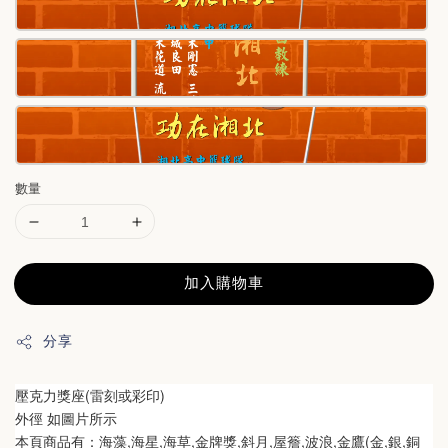
數量
加入購物車
分享
壓克力獎座(雷刻或彩印)
外徑 
如圖片所示
本頁商品有：海藻,海星,海草,金牌獎,斜月,屋簷,波浪,金鷹(金,銀,銅