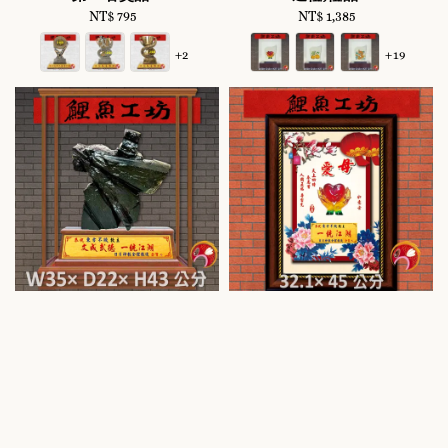
NT$ 795
Regular
NT$ 1,385
Regular
price
price
+2
+19