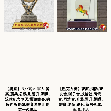
【獎座】長16高21 軍人,警
【壓克力櫥】警察,消防,警
察,憲兵,公務員,晉升,調職,
友會,獅子會,扶輪社,青商
退休紀念獎盃,棋類競賽,釣
會,同濟會,升遷,晉升,調職,
蝦釣魚賽鴿,體育運動比賽
離職,退伍,退休,新居落成,
第一名獎品
送禮,禮品