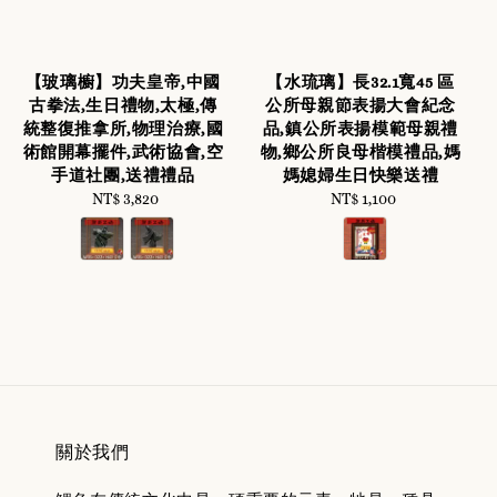
【玻璃櫥】功夫皇帝,中國
【水琉璃】長32.1寬45 區
古拳法,生日禮物,太極,傳
公所母親節表揚大會紀念
統整復推拿所,物理治療,國
品,鎮公所表揚模範母親禮
術館開幕擺件,武術協會,空
物,鄉公所良母楷模禮品,媽
手道社團,送禮禮品
媽媳婦生日快樂送禮
NT$ 3,820
Regular
NT$ 1,100
Regular
price
price
關於我們