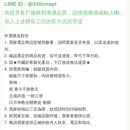
LINE ID : @348zmapt
為提升客戶服務和溝通品質，請掃描條碼或輸入ID
，
加入上述鯉魚工坊的官方訊息管道
🌸選購流程🌸   
1. 買家選定商品型號與數量，詢問賣家是否有貨，以及送達的地
址。
2. 確認選定的商品有貨，並可送達後，即可下單付款。
3. 因★均屬於客製化產品，下訂後就無法退貨★
4. 與賣家商榷：銘版祝賀內容。
    銘版尺寸有限制，內容應簡潔有力。
    舉例：
    祝 東方不敗教主  
    文成武德 一統江湖   
    日月神教全體教徒 敬贈
5. 買家校稿以三次為限，故煩請特別仔細校對。
6. 經買家定稿，也確認製作後，賣家會盡快出貨。
7. 務請買家提供正確的收件人姓名、電話和地址。