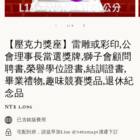
1
/
8
【壓克力獎座】雷雕或彩印,公
會理事長當選獎牌,獅子會顧問
聘書,榮譽學位證書,結訓證書,
畢業禮物,趣味競賽獎品,退休紀
念品
Regular
NT$ 1,095
price
已含銘版費用
宅配到府，請提早加Line @348zmapt溝通下訂