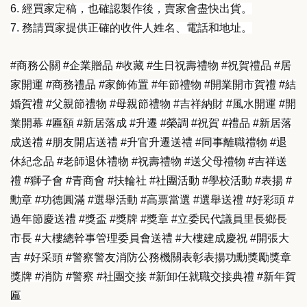
6. 經買家定稿，也確認製作後，賣家會盡快出貨。
7. 務請買家提供正確的收件人姓名、電話和地址。
#商務公關 #企業贈品 #收藏 #生日祝壽禮物 #祝賀禮品 #居
家開運 #商務禮品 #家飾佈置 #年節禮物 #開業開市賀禮 #結
婚賀禮 #父親節禮物 #母親節禮物 #吉祥納財 #風水開運 #開
業開幕 #匾額 #新居落成 #升遷 #榮調 #祝賀 #禮品 #新居落
成送禮 #朋友開店送禮 #升官升遷送禮 #同事離職禮物 #退
休紀念品 #老師退休禮物 #祝壽禮物 #送父母禮物 #吉祥送
禮 #獅子會 #青商會 #扶輪社 #社團活動 #學校活動 #表揚 #
勳章 #功德圓滿 #選舉活動 #高票當選 #選舉送禮 #好彩頭 #
過年節慶送禮 #獎盃 #獎牌 #獎章 #立委民代議員里長鄉長
市長 #大樓總幹事管理委員會送禮 #大樓建成慶祝 #開張大
吉 #好采頭 #警察警友消防公務機關表彰表揚功勳獎勵獎章
獎牌 #消防 #警察 #社團交接 #新卸任就職交接典禮 #新年賀
匾