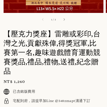
1
/
2
【壓克力獎座】雷雕或彩印,台
灣之光,貢獻殊偉,得獎冠軍,比
賽第一名,趣味遊戲體育運動競
賽獎品,禮品,禮物,送禮,紀念贈
品
Regular
NT$ 1,260
price
已含銘版費用
宅配到府，請提早加Line @348zmapt溝通下訂