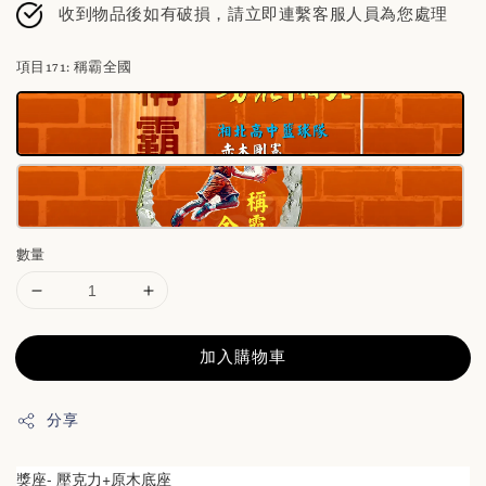
收到物品後如有破損，請立即連繫客服人員為您處理
項目171
: 稱霸全國
數量
加入購物車
分享
獎座- 壓克力+原木底座