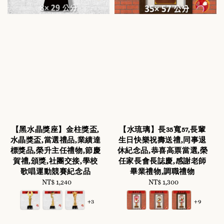
【黑水晶獎座】金柱獎盃,
【水琉璃】長35寬57,長輩
水晶獎盃,當選禮品,業績達
生日快樂祝壽送禮,同事退
標獎品,榮升主任禮物,節慶
休紀念品,恭喜高票當選,榮
賀禮,頒獎,社團交接,學校
任家長會長誌慶,感謝老師
歌唱運動競賽紀念品
畢業禮物,調職禮物
NT$ 1,240
Regular
NT$ 1,300
Regular
price
price
+3
+9