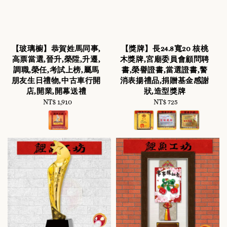
【玻璃櫥】恭賀姓馬同事,
【獎牌】長24.8寬20 核桃
高票當選,晉升,榮陞,升遷,
木獎牌,宮廟委員會顧問聘
調職,榮任,考試上榜,屬馬
書,榮譽證書,當選證書,警
朋友生日禮物,中古車行開
消表揚禮品,捐贈基金感謝
店,開業,開幕送禮
狀,造型獎牌
NT$ 1,910
Regular
NT$ 725
Regular
price
price