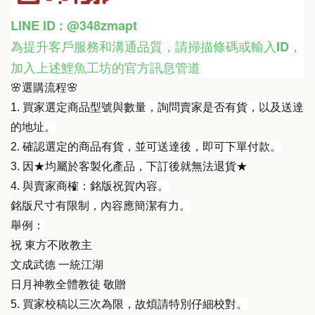
LINE ID : @348zmapt
為提升客戶服務和溝通品質，請掃描條碼或輸入ID
，
加入上述鯉魚工坊的官方訊息管道
🌸選購流程🌸
1. 買家選定商品型號與數量，詢問賣家是否有貨，以及送達
的地址。
2. 確認選定的商品有貨，並可送達後，即可下單付款。
3. 因★均屬於客製化產品，下訂後就無法退貨★
4. 與賣家商榷：銘版祝賀內容。
銘版尺寸有限制，內容應簡潔有力。
舉例：
祝 東方不敗教主
文成武德 一統江湖
日月神教全體教徒 敬贈
5. 買家校稿以三次為限，故煩請特別仔細校對。