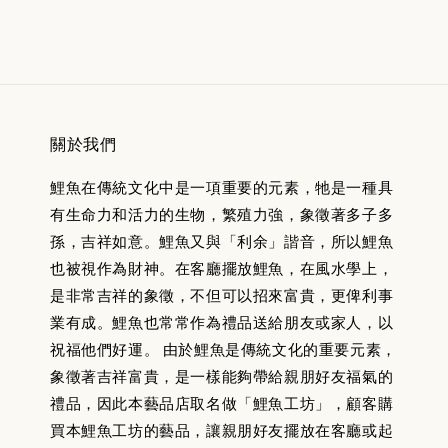
關於我們
鯉魚在傳統文化中是一項重要的元素，牠是一種具
有生命力和活力的生物，繁殖力強，象徵著多子多
孫，吉祥如意。鯉魚又與「利余」諧音，所以鯉魚
也被視作為財神。在客廳擺放鯉魚，在風水學上，
是非常吉祥的象徵，不但可以招來富貴，更俾利事
業有成。鯉魚也常常作為禮品送給朋友或家人，以
祝福他們好運。 由於鯉魚是傳統文化的重要元素，
象徵著吉祥富貴，是一樣能夠帶給親朋好友福氣的
禮品，因此本藝品店取名做「鯉魚工坊」，顧客購
買本鯉魚工坊的藝品，讓親朋好友擺放在客廳或起