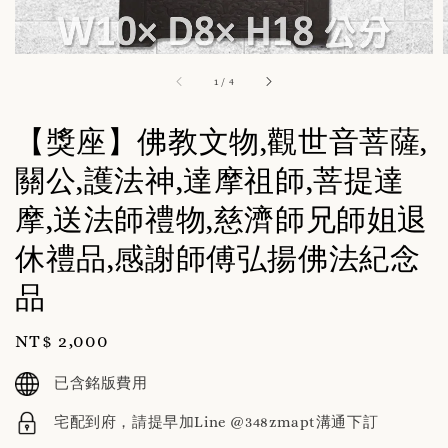
1
/
4
【獎座】佛教文物,觀世音菩薩,
關公,護法神,達摩祖師,菩提達
摩,送法師禮物,慈濟師兄師姐退
休禮品,感謝師傅弘揚佛法紀念
品
Regular
NT$ 2,000
price
已含銘版費用
宅配到府，請提早加Line @348zmapt溝通下訂