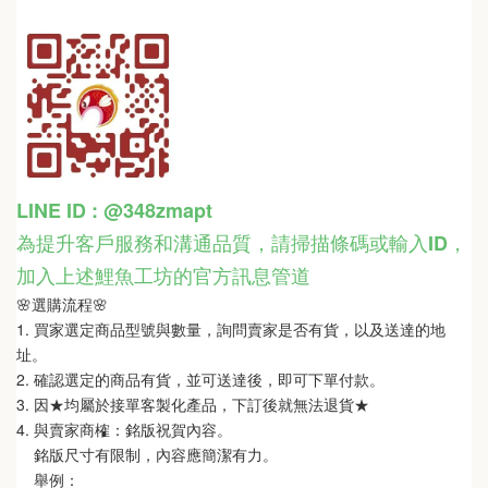
LINE ID : @348zmapt
為提升客戶服務和溝通品質，請掃描條碼或輸入ID
，
加入上述鯉魚工坊的官方訊息管道
🌸選購流程🌸   
1. 買家選定商品型號與數量，詢問賣家是否有貨，以及送達的地
址。
2. 確認選定的商品有貨，並可送達後，即可下單付款。
3. 因★均屬於接單客製化產品，下訂後就無法退貨★
4. 與賣家商榷：銘版祝賀內容。
    銘版尺寸有限制，內容應簡潔有力。
    舉例：