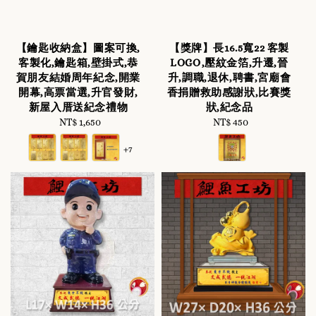
【鑰匙收納盒】圖案可換,
【獎牌】長16.5寬22 客製
客製化,鑰匙箱,壁掛式,恭
LOGO,壓紋金箔,升遷,晉
賀朋友結婚周年紀念,開業
升,調職,退休,聘書,宮廟會
開幕,高票當選,升官發財,
香捐贈救助感謝狀,比賽獎
新屋入厝送紀念禮物
狀,紀念品
NT$ 1,650
Regular
NT$ 450
Regular
price
price
+7