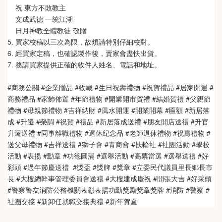
    祝 東方不敗教主  
    文成武德 一統江湖   
    日月神教全體教徒 敬贈
5. 買家校稿以三次為限，故煩請特別仔細校對。
6. 經買家定稿，也確認製作後，賣家會盡快出貨。
7. 務請買家提供正確的收件人姓名、電話和地址。
#商務公關 #企業贈品 #收藏 #生日祝壽禮物 #祝賀禮品 #居家開運 #
商務禮品 #家飾佈置 #年節禮物 #開業開市賀禮 #結婚賀禮 #父親節
禮物 #母親節禮物 #吉祥納財 #風水開運 #開業開幕 #匾額 #新居落
成 #升遷 #榮調 #祝賀 #禮品 #新居落成送禮 #朋友開店送禮 #升官
升遷送禮 #同事離職禮物 #退休紀念品 #老師退休禮物 #祝壽禮物 #
送父母禮物 #吉祥送禮 #獅子會 #青商會 #扶輪社 #社團活動 #學校
活動 #表揚 #勳章 #功德圓滿 #選舉活動 #高票當選 #選舉送禮 #好
彩頭 #過年節慶送禮  #獎盃 #獎牌 #獎章 #立委民代議員里長鄉長市
長 #大樓總幹事管理委員會送禮 #大樓建成慶祝 #開張大吉 #好采頭 
#警察警友消防公務機關表彰表揚功勳獎勵獎章獎牌 #消防 #警察 #
社團交接 #新卸任就職交接典禮 #新年賀匾