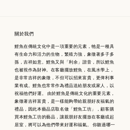
關於我們
鯉魚在傳統文化中是一項重要的元素，牠是一種具
有生命力和活力的生物，繁殖力強，象徵著多子多
孫，吉祥如意。鯉魚又與「利余」諧音，所以鯉魚
也被視作為財神。在客廳擺放鯉魚，在風水學上，
是非常吉祥的象徵，不但可以招來富貴，更俾利事
業有成。鯉魚也常常作為禮品送給朋友或家人，以
祝福他們好運。 由於鯉魚是傳統文化的重要元素，
象徵著吉祥富貴，是一樣能夠帶給親朋好友福氣的
禮品，因此本藝品店取名做「鯉魚工坊」，顧客購
買本鯉魚工坊的藝品，讓親朋好友擺放在客廳或起
居室，將可以為他們帶來好運和福氣。 你聽過哪一