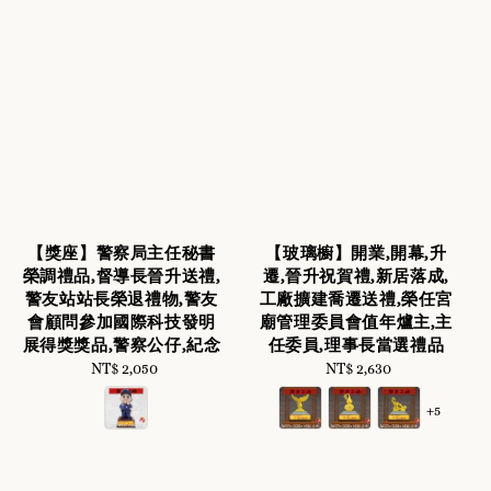
【獎座】警察局主任秘書
【玻璃櫥】開業,開幕,升
榮調禮品,督導長晉升送禮,
遷,晉升祝賀禮,新居落成,
警友站站長榮退禮物,警友
工廠擴建喬遷送禮,榮任宮
會顧問參加國際科技發明
廟管理委員會值年爐主,主
展得獎獎品,警察公仔,紀念
任委員,理事長當選禮品
NT$ 2,050
Regular
NT$ 2,630
Regular
price
price
+5