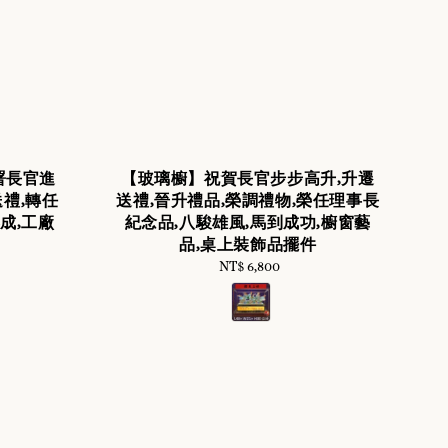
署長官進
【玻璃櫥】祝賀長官步步高升,升遷
禮,轉任
送禮,晉升禮品,榮調禮物,榮任理事長
成,工廠
紀念品,八駿雄風,馬到成功,櫥窗藝
品,桌上裝飾品擺件
NT$ 6,800
Regular
price