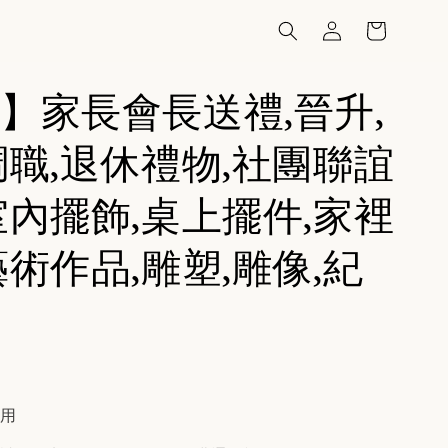
】家長會長送禮,晉升,
調職,退休禮物,社團聯誼
室內擺飾,桌上擺件,家裡
藝術作品,雕塑,雕像,紀
費用