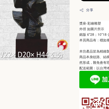
分享
獎座-彩繪雕塑
外徑 如圖片所示
銘版 6*28；10*18
本頁商品有：
穩如
本坊產品皆為精緻
商品本身紋路、結
然形成，難免會有
配送範圍：以台灣