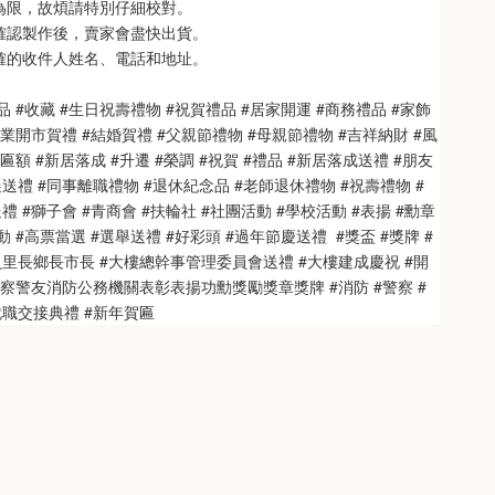
次為限，故煩請特別仔細校對。
也確認製作後，賣家會盡快出貨。
正確的收件人姓名、電話和地址。
品 #收藏 #生日祝壽禮物 #祝賀禮品 #居家開運 #商務禮品 #家飾
開業開市賀禮 #結婚賀禮 #父親節禮物 #母親節禮物 #吉祥納財 #風
匾額 #新居落成 #升遷 #榮調 #祝賀 #禮品 #新居落成送禮 #朋友
送禮 #同事離職禮物 #退休紀念品 #老師退休禮物 #祝壽禮物 #
 #獅子會 #青商會 #扶輪社 #社團活動 #學校活動 #表揚 #勳章 
 #高票當選 #選舉送禮 #好彩頭 #過年節慶送禮  #獎盃 #獎牌 #
員里長鄉長市長 #大樓總幹事管理委員會送禮 #大樓建成慶祝 #開
警察警友消防公務機關表彰表揚功勳獎勵獎章獎牌 #消防 #警察 #
就職交接典禮 #新年賀匾