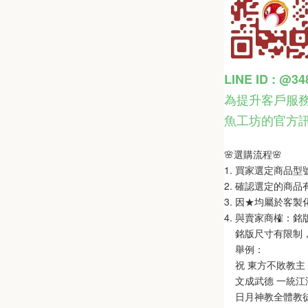
LINE ID : @3
為提升客戶服務
魚工坊的官方
🌸選購流程🌸   
1. 買家選定商品
2. 確認選定的商
3. 因★均屬於客
4. 與賣家商榷：
    銘版尺寸有限
    舉例：
    祝 東方不敗教主 
    文成武德 一統江湖
    日月神教全體教