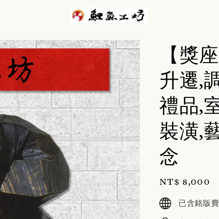
【獎座
升遷,
禮品,
裝潢,
念
Regular
NT$ 8,000
price
已含銘版