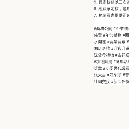
5. 買家校稿以三
6. 經買家定稿，
7. 務請買家提供
#商務公關 #企業贈
佈置 #年節禮物 #
水開運 #開業開幕 #
開店送禮 #升官升遷
送父母禮物 #吉祥送禮
#功德圓滿 #選舉活動
獎章 #立委民代議
張大吉 #好采頭 #
社團交接 #新卸任