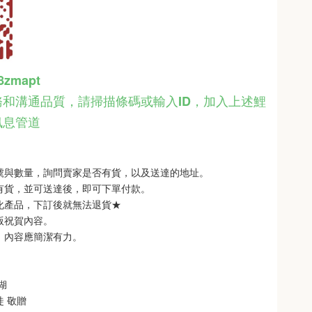
48zmapt
和溝通品質，請掃描條碼或輸入ID
，
加入上述鯉
訊息管道
型號與數量，詢問賣家是否有貨，以及送達的地址。
品有貨，並可送達後，即可下單付款。
製化產品，下訂後就無法退貨★
銘版祝賀內容。
制，內容應簡潔有力。
 
   
徒 敬贈