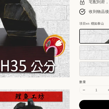
宅配到府，請
收到物品
項目85
: 穩如泰山
數量