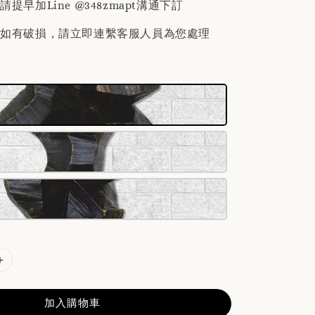
提早加Line @348zmapt溝通下訂
後如有破損，請立即連繫客服人員為您處理
加入購物車