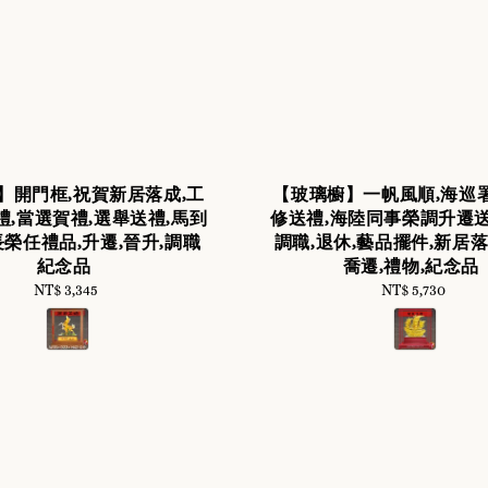
】開門框,祝賀新居落成,工
【玻璃櫥】一帆風順,海巡
禮,當選賀禮,選舉送禮,馬到
修送禮,海陸同事榮調升遷送
長榮任禮品,升遷,晉升,調職
調職,退休,藝品擺件,新居落
紀念品
喬遷,禮物,紀念品
NT$ 3,345
Regular
NT$ 5,730
Regular
price
price