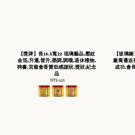
【獎牌】長16.5寬22 琉璃藝品,壓紋
【玻璃櫥
金箔,升遷,晉升,榮調,調職,退休禮物,
廠喬遷送
聘書,宮廟會香贊助感謝狀,獎狀,紀念
成功,會
品
NT$ 625
Regular
price