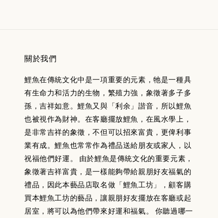
關於我們
鯉魚在傳統文化中是一項重要的元素，牠是一種具
有生命力和活力的生物，繁殖力強，象徵著多子多
孫，吉祥如意。鯉魚又與「利余」諧音，所以鯉魚
也被視作為財神。在客廳擺放鯉魚，在風水學上，
是非常吉祥的象徵，不但可以招來富貴，更俾利事
業有成。鯉魚也常常作為禮品送給朋友或家人，以
祝福他們好運。 由於鯉魚是傳統文化的重要元素，
象徵著吉祥富貴，是一樣能夠帶給親朋好友福氣的
禮品，因此本藝品店取名做「鯉魚工坊」，顧客購
買本鯉魚工坊的藝品，讓親朋好友擺放在客廳或起
居室，將可以為他們帶來好運和福氣。 你聽過哪一