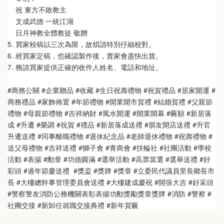
    祝 東方不敗教主  
    文成武德 一統江湖   
    日月神教全體教徒 敬贈
5. 買家校稿以三次為限，故煩請特別仔細校對。
6. 經買家定稿，也確認製作後，賣家會盡快出貨。
7. 務請買家提供正確的收件人姓名、電話和地址。
#商務公關 #企業贈品 #收藏 #生日祝壽禮物 #祝賀禮品 #居家開運 #
商務禮品 #家飾佈置 #年節禮物 #開業開市賀禮 #結婚賀禮 #父親節
禮物 #母親節禮物 #吉祥納財 #風水開運 #開業開幕 #匾額 #新居落
成 #升遷 #榮調 #祝賀 #禮品 #新居落成送禮 #朋友開店送禮 #升官
升遷送禮 #同事離職禮物 #退休紀念品 #老師退休禮物 #祝壽禮物 #
送父母禮物 #吉祥送禮 #獅子會 #青商會 #扶輪社 #社團活動 #學校
活動 #表揚 #勳章 #功德圓滿 #選舉活動 #高票當選 #選舉送禮 #好
彩頭 #過年節慶送禮  #獎盃 #獎牌 #獎章 #立委民代議員里長鄉長市
長 #大樓總幹事管理委員會送禮 #大樓建成慶祝 #開張大吉 #好采頭 
#警察警友消防公務機關表彰表揚功勳獎勵獎章獎牌 #消防 #警察 #
社團交接 #新卸任就職交接典禮 #新年賀匾