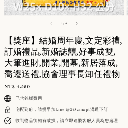
1
/
4
【獎座】結婚周年慶,文定彩禮,
訂婚禮品,新婚誌囍,好事成雙,
大筆進財,開業,開幕,新居落成,
喬遷送禮,協會理事長卸任禮物
Regular
NT$ 4,250
price
已含銘版費用
宅配到府，請提早加Line @348zmapt溝通下訂
收到物品後如有破損，請立即連繫客服人員為您處理