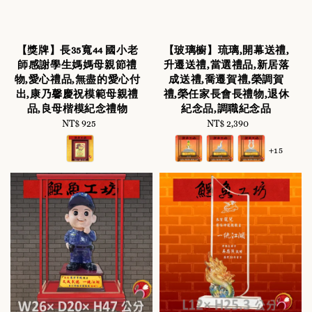
【獎牌】長35寬44 國小老
【玻璃櫥】琉璃,開幕送禮,
師感謝學生媽媽母親節禮
升遷送禮,當選禮品,新居落
物,愛心禮品,無盡的愛心付
成送禮,喬遷賀禮,榮調賀
出,康乃馨慶祝模範母親禮
禮,榮任家長會長禮物,退休
品,良母楷模紀念禮物
紀念品,調職紀念品
NT$ 925
Regular
NT$ 2,390
Regular
price
price
+15