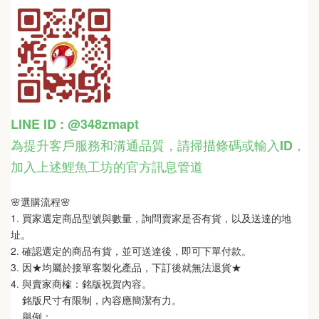
LINE ID : @348zmapt
為提升客戶服務和溝通品質，請掃描條碼或輸入ID
，
加入上述鯉魚工坊的官方訊息管道
🌸選購流程🌸   
1. 買家選定商品型號與數量，詢問賣家是否有貨，以及送達的地
址。
2. 確認選定的商品有貨，並可送達後，即可下單付款。
3. 因★均屬於接單客製化產品，下訂後就無法退貨★
4. 與賣家商榷：銘版祝賀內容。
    銘版尺寸有限制，內容應簡潔有力。
    舉例：