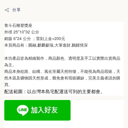
分享
青斗石雕塑獎座
外徑 
25*10*32 公分
銘版 6*24 公分 ；雷刻上金+200元
本頁商品有：
圓融,麒麟獻瑞,大筆進財,鶼鰈情深
本坊產品皆為精緻製作，商品顏色、透明度及手工以實際出貨商品
為主。 
商品本身紋路、結構、風化等屬天然特徵，不能視為商品瑕疵，天
然木器及礦物因天然形成，難免會有瑕疵礦缺，完美主義者請勿購
買。
配送範圍：以台灣本島宅配運送可到的主要都會。