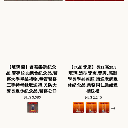
【玻璃櫥】督察榮調紀念
【水晶獎座】長12高25.3
品,警專校友總會紀念品,警
琉璃,造型獎盃,獎牌,感謝
察大學畢業禮物,恭賀警察
學長學姊照顧,贈送老師退
三等特考錄取送禮,民防大
休紀念品,業務同仁業績達
隊長退休紀念品,警察公仔
標送禮
NT$ 3,585
Regular
NT$ 2,240
Regular
price
price
+4