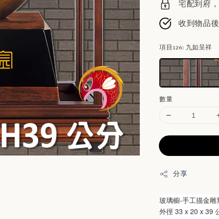
宅配到府，請
收到物品
項目126
: 九如呈祥
數量
分享
玻璃櫥-
手工描金雕
外徑 33 x 20 x 39