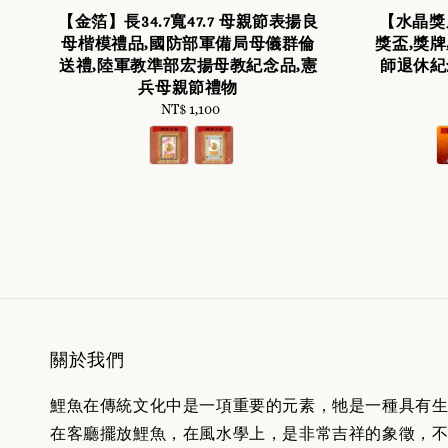
【金箔】長34.7寬47.7 母親節表揚良
【水晶獎座
母楷模禮品,國防部軍備局母儀群倫
獎盃,獎
送禮,陸軍教準部宏揚母教紀念品,憲
師退休紀
兵母親節禮物
NT$ 1,100
Regular
price
關於我們
鯉魚在傳統文化中是一項重要的元素，牠是一種具有
在客廳擺放鯉魚，在風水學上，是非常吉祥的象徵，不