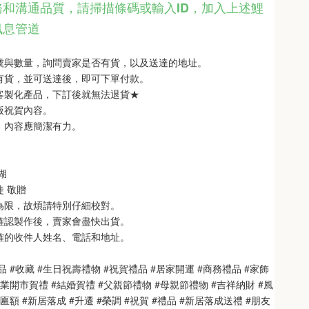
和溝通品質，請掃描條碼或輸入ID
，
加入上述鯉
訊息管道
型號與數量，詢問賣家是否有貨，以及送達的地址。
品有貨，並可送達後，即可下單付款。
單客製化產品，下訂後就無法退貨★
銘版祝賀內容。
制，內容應簡潔有力。
 
   
徒 敬贈
次為限，故煩請特別仔細校對。
也確認製作後，賣家會盡快出貨。
正確的收件人姓名、電話和地址。
品 #收藏 #生日祝壽禮物 #祝賀禮品 #居家開運 #商務禮品 #家飾
開業開市賀禮 #結婚賀禮 #父親節禮物 #母親節禮物 #吉祥納財 #風
匾額 #新居落成 #升遷 #榮調 #祝賀 #禮品 #新居落成送禮 #朋友