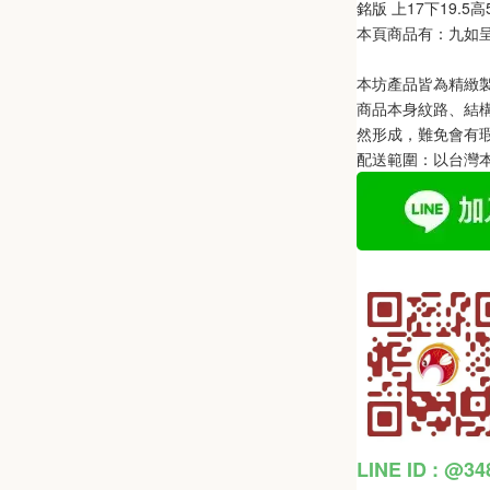
銘版 上17下19.5高
本頁商品有：九如
本坊產品皆為精緻
商品本身紋路、結
然形成，難免會有
配送範圍：以台灣
LINE ID : @3