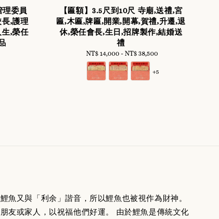
管理委員
【匾額】3.5尺到10尺 寺廟,送禮,宮
長,護理
匾,木匾,牌匾,開業,開幕,賀禮,升遷,退
生,榮任
休,榮任會長,生日,招牌製作,結婚送
品
禮
NT$ 14,000
-
Regular
NT$ 38,500
price
+5
。鯉魚又與「利余」諧音，所以鯉魚也被視作為財神。
朋友或家人，以祝福他們好運。 由於鯉魚是傳統文化