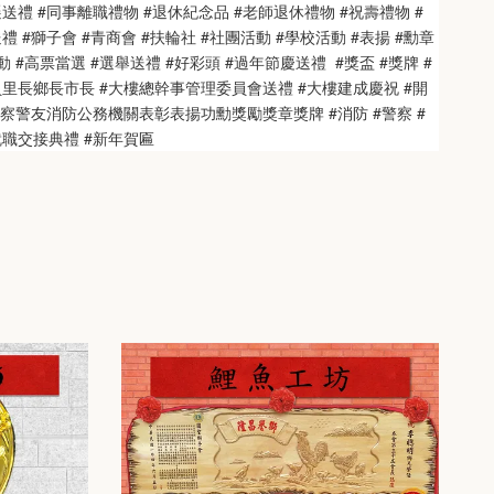
送禮 #同事離職禮物 #退休紀念品 #老師退休禮物 #祝壽禮物 #
 #獅子會 #青商會 #扶輪社 #社團活動 #學校活動 #表揚 #勳章 
 #高票當選 #選舉送禮 #好彩頭 #過年節慶送禮  #獎盃 #獎牌 #
員里長鄉長市長 #大樓總幹事管理委員會送禮 #大樓建成慶祝 #開
警察警友消防公務機關表彰表揚功勳獎勵獎章獎牌 #消防 #警察 #
就職交接典禮 #新年賀匾