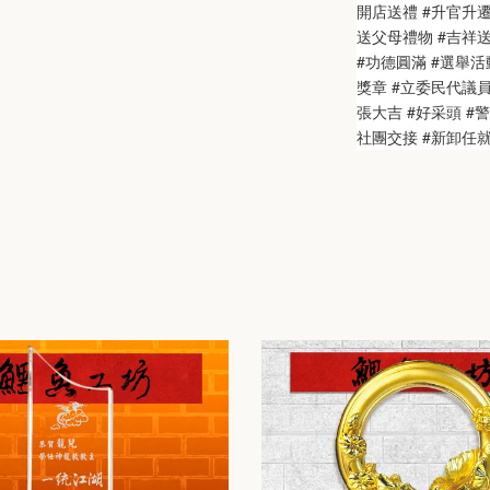
開店送禮 #升官升遷
送父母禮物 #吉祥送禮
#功德圓滿 #選舉活動
獎章 #立委民代議
張大吉 #好采頭 #
社團交接 #新卸任