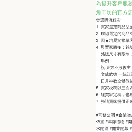
為提升客戶服務
魚工坊的官方
🌸選購流程🌸   
1. 買家選定商品
2. 確認選定的商
3. 因★均屬於接
4. 與賣家商榷：
    銘版尺寸有限
    舉例：
    祝 東方不敗教主 
    文成武德 一統江湖
    日月神教全體教
5. 買家校稿以三
6. 經買家定稿，
7. 務請買家提供
#商務公關 #企業贈
佈置 #年節禮物 #
水開運 #開業開幕 #