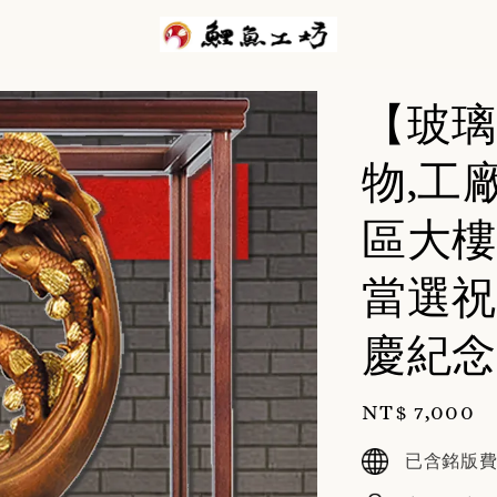
【玻璃
物,工
區大樓
當選祝
慶紀念
Regular
NT$ 7,000
price
已含銘版