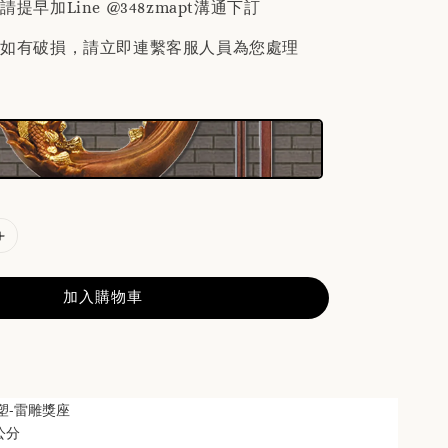
提早加Line @348zmapt溝通下訂
後如有破損，請立即連繫客服人員為您處理
加入購物車
塑-雷雕獎座
 公分