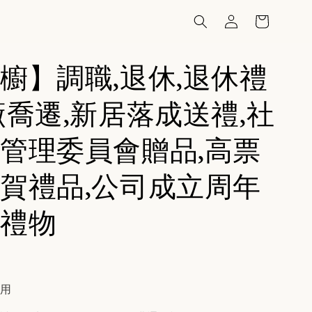
櫥】調職,退休,退休禮
廠喬遷,新居落成送禮,社
管理委員會贈品,高票
賀禮品,公司成立周年
禮物
費用