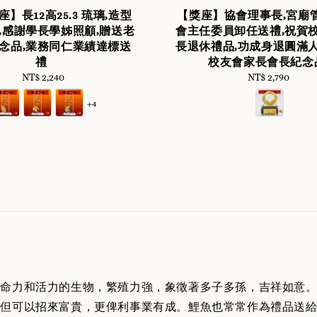
】長12高25.3 琉璃,造型
【獎座】協會理事長,宮廟
牌,感謝學長學姊照顧,贈送老
會主任委員卸任送禮,祝賀校
念品,業務同仁業績達標送
長退休禮品,功成身退圓滿人
禮
校友會家長會長紀念
NT$ 2,240
Regular
NT$ 2,790
Regular
price
price
+4
生命力和活力的生物，繁殖力強，象徵著多子多孫，吉祥如意
但可以招來富貴，更俾利事業有成。鯉魚也常常作為禮品送給