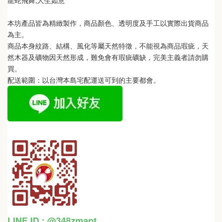
龍蛇飛舞,人生如意
本坊產品皆為精緻製作，商品顏色、透明度及手工以實際出貨商品
為主。 
商品本身紋路、結構、風化等屬天然特徵，不能視為商品瑕疵，天
然木器及礦物因天然形成，難免會有瑕疵礦缺，完美主義者請勿購
買。
配送範圍：以台灣本島宅配運送可到的主要都會。
LINE ID : @348zmapt