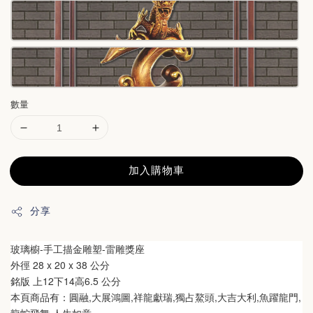
數量
加入購物車
分享
玻璃櫥-
手工描金雕塑-雷雕獎座
外徑 28 x 20 x 38 公分
銘版 上12下14高6.5 公分
本頁商品有：
圓融,大展鴻圖,祥龍獻瑞,獨占鰲頭,大吉大利,魚躍龍門,