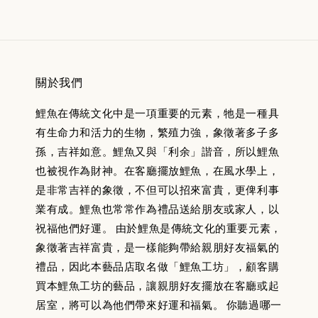
關於我們
鯉魚在傳統文化中是一項重要的元素，牠是一種具
有生命力和活力的生物，繁殖力強，象徵著多子多
孫，吉祥如意。鯉魚又與「利余」諧音，所以鯉魚
也被視作為財神。在客廳擺放鯉魚，在風水學上，
是非常吉祥的象徵，不但可以招來富貴，更俾利事
業有成。鯉魚也常常作為禮品送給朋友或家人，以
祝福他們好運。 由於鯉魚是傳統文化的重要元素，
象徵著吉祥富貴，是一樣能夠帶給親朋好友福氣的
禮品，因此本藝品店取名做「鯉魚工坊」，顧客購
買本鯉魚工坊的藝品，讓親朋好友擺放在客廳或起
居室，將可以為他們帶來好運和福氣。 你聽過哪一