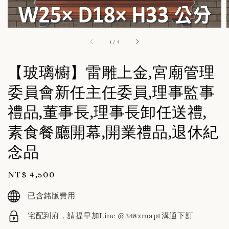
1
/
4
【玻璃櫥】雷雕上金,宮廟管理
委員會新任主任委員,理事監事
禮品,董事長,理事長卸任送禮,
素食餐廳開幕,開業禮品,退休紀
念品
Regular
NT$ 4,500
price
已含銘版費用
宅配到府，請提早加Line @348zmapt溝通下訂