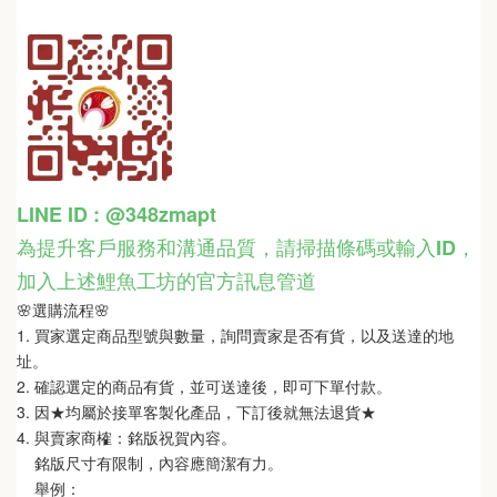
LINE ID : @348zmapt
為提升客戶服務和溝通品質，請掃描條碼或輸入ID
，
加入上述鯉魚工坊的官方訊息管道
🌸選購流程🌸   
1. 買家選定商品型號與數量，詢問賣家是否有貨，以及送達的地
址。
2. 確認選定的商品有貨，並可送達後，即可下單付款。
3. 因★均屬於接單客製化產品，下訂後就無法退貨★
4. 與賣家商榷：銘版祝賀內容。
    銘版尺寸有限制，內容應簡潔有力。
    舉例：