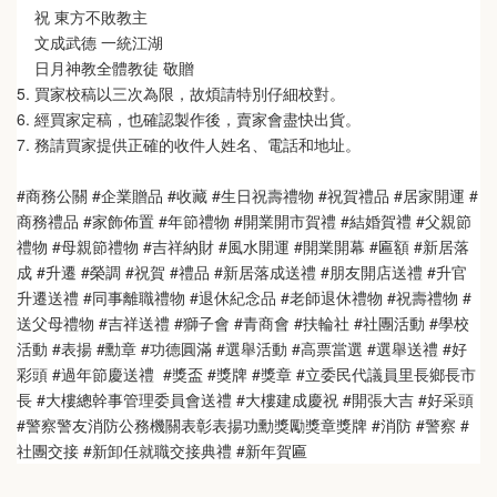
    祝 東方不敗教主  
    文成武德 一統江湖   
    日月神教全體教徒 敬贈
5. 買家校稿以三次為限，故煩請特別仔細校對。
6. 經買家定稿，也確認製作後，賣家會盡快出貨。
7. 務請買家提供正確的收件人姓名、電話和地址。
#商務公關 #企業贈品 #收藏 #生日祝壽禮物 #祝賀禮品 #居家開運 #
商務禮品 #家飾佈置 #年節禮物 #開業開市賀禮 #結婚賀禮 #父親節
禮物 #母親節禮物 #吉祥納財 #風水開運 #開業開幕 #匾額 #新居落
成 #升遷 #榮調 #祝賀 #禮品 #新居落成送禮 #朋友開店送禮 #升官
升遷送禮 #同事離職禮物 #退休紀念品 #老師退休禮物 #祝壽禮物 #
送父母禮物 #吉祥送禮 #獅子會 #青商會 #扶輪社 #社團活動 #學校
活動 #表揚 #勳章 #功德圓滿 #選舉活動 #高票當選 #選舉送禮 #好
彩頭 #過年節慶送禮  #獎盃 #獎牌 #獎章 #立委民代議員里長鄉長市
長 #大樓總幹事管理委員會送禮 #大樓建成慶祝 #開張大吉 #好采頭 
#警察警友消防公務機關表彰表揚功勳獎勵獎章獎牌 #消防 #警察 #
社團交接 #新卸任就職交接典禮 #新年賀匾