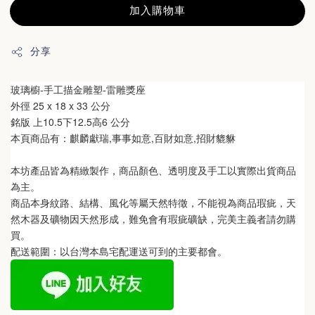
加入購物車
分享
玻璃櫥-
手工描金雕塑-雷雕獎座
外徑 
25 x 18 x 33 公分
銘版 上10.5下12.5高6 公分
本頁商品有：麒麟獻瑞,事事如意,百財如意,招財貔貅
本坊產品皆為精緻製作，商品顏色、透明度及手工以實際出貨商品
為主。 
商品本身紋路、結構、風化等屬天然特徵，不能視為商品瑕疵，天
然木器及礦物因天然形成，難免會有瑕疵礦缺，完美主義者請勿購
買。
配送範圍：以台灣本島宅配運送可到的主要都會。