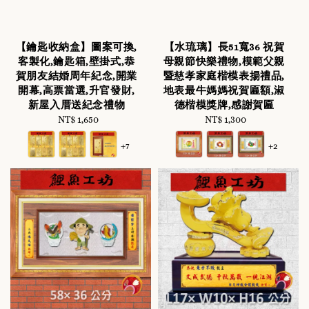
【鑰匙收納盒】圖案可換,
【水琉璃】長51寬36 祝賀
客製化,鑰匙箱,壁掛式,恭
母親節快樂禮物,模範父親
賀朋友結婚周年紀念,開業
暨慈孝家庭楷模表揚禮品,
開幕,高票當選,升官發財,
地表最牛媽媽祝賀匾額,淑
新屋入厝送紀念禮物
德楷模獎牌,感謝賀匾
NT$ 1,650
Regular
NT$ 1,300
Regular
price
price
+7
+2