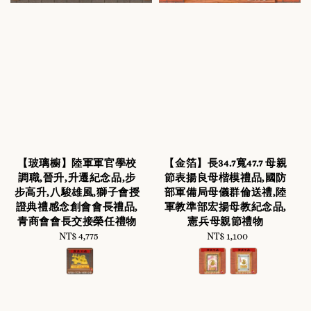
【玻璃櫥】陸軍軍官學校
【金箔】長34.7寬47.7 母親
調職,晉升,升遷紀念品,步
節表揚良母楷模禮品,國防
步高升,八駿雄風,獅子會授
部軍備局母儀群倫送禮,陸
證典禮感念創會會長禮品,
軍教準部宏揚母教紀念品,
青商會會長交接榮任禮物
憲兵母親節禮物
NT$ 4,775
Regular
NT$ 1,100
Regular
price
price