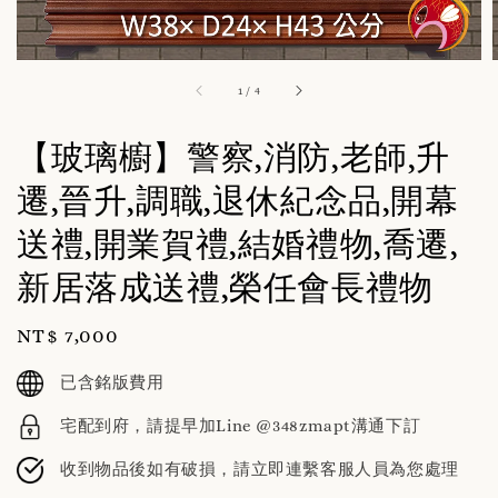
1
/
4
【玻璃櫥】警察,消防,老師,升
遷,晉升,調職,退休紀念品,開幕
送禮,開業賀禮,結婚禮物,喬遷,
新居落成送禮,榮任會長禮物
Regular
NT$ 7,000
price
已含銘版費用
宅配到府，請提早加Line @348zmapt溝通下訂
收到物品後如有破損，請立即連繫客服人員為您處理