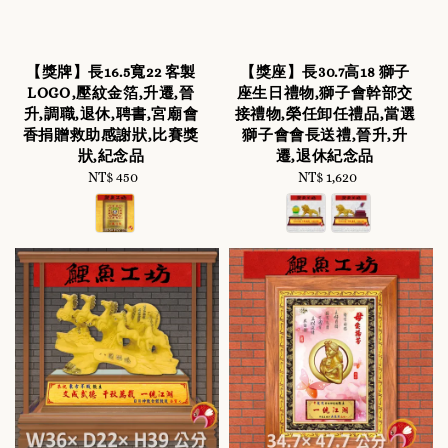
【獎牌】長16.5寬22 客製
【獎座】長30.7高18 獅子
LOGO,壓紋金箔,升遷,晉
座生日禮物,獅子會幹部交
升,調職,退休,聘書,宮廟會
接禮物,榮任卸任禮品,當選
香捐贈救助感謝狀,比賽獎
獅子會會長送禮,晉升,升
狀,紀念品
遷,退休紀念品
NT$ 450
Regular
NT$ 1,620
Regular
price
price