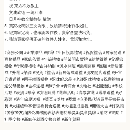
    祝 東方不敗教主  
    文成武德 一統江湖   
    日月神教全體教徒 敬贈
5. 買家校稿以三次為限，故煩請特別仔細校對。
6. 經買家定稿，也確認製作後，賣家會盡快出貨。
7. 務請買家提供正確的收件人姓名、電話和地址。
#商務公關 #企業贈品 #收藏 #生日祝壽禮物 #祝賀禮品 #居家開運 #
商務禮品 #家飾佈置 #年節禮物 #開業開市賀禮 #結婚賀禮 #父親節
禮物 #母親節禮物 #吉祥納財 #風水開運 #開業開幕 #匾額 #新居落
成 #升遷 #榮調 #祝賀 #禮品 #新居落成送禮 #朋友開店送禮 #升官
升遷送禮 #同事離職禮物 #退休紀念品 #老師退休禮物 #祝壽禮物 #
送父母禮物 #吉祥送禮 #獅子會 #青商會 #扶輪社 #社團活動 #學校
活動 #表揚 #勳章 #功德圓滿 #選舉活動 #高票當選 #選舉送禮 #好
彩頭 #過年節慶送禮  #獎盃 #獎牌 #獎章 #立委民代議員里長鄉長市
長 #大樓總幹事管理委員會送禮 #大樓建成慶祝 #開張大吉 #好采頭 
#警察警友消防公務機關表彰表揚功勳獎勵獎章獎牌 #消防 #警察 #
社團交接 #新卸任就職交接典禮 #新年賀匾