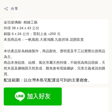
分享
金箔玻璃櫥- 精緻工藝
外徑 38
 x 24 x 43
 公分
銘版 6
 x 24
公分
；雷刻上金 +200 元
本頁商品有：一帆風順,大展鴻圖,九龍拱珠,花開富貴
本坊產品皆為精緻製作，商品顏色、透明度及手工以實際出貨商品
為主。 
商品本身紋路、結構、風化等屬天然特徵，不能視為商品瑕疵，天
然木器及礦物因天然形成，難免會有瑕疵礦缺，完美主義者請勿購
買。
配送範圍：以台灣本島宅配運送可到的主要都會。