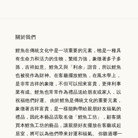
關於我們
鯉魚在傳統文化中是一項重要的元素，牠是一種具
有生命力和活力的生物，繁殖力強，象徵著多子多
孫，吉祥如意。鯉魚又與「利余」諧音，所以鯉魚
也被視作為財神。在客廳擺放鯉魚，在風水學上，
是非常吉祥的象徵，不但可以招來富貴，更俾利事
業有成。鯉魚也常常作為禮品送給朋友或家人，以
祝福他們好運。 由於鯉魚是傳統文化的重要元素，
象徵著吉祥富貴，是一樣能夠帶給親朋好友福氣的
禮品，因此本藝品店取名做「鯉魚工坊」，顧客購
買本鯉魚工坊的藝品，讓親朋好友擺放在客廳或起
居室，將可以為他們帶來好運和福氣。 你聽過哪一