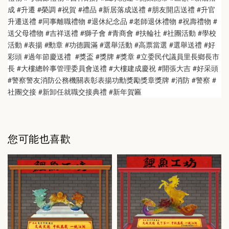
成 #升遷 #榮調 #祝賀 #禮品 #新居落成送禮 #朋友開店送禮 #升官
升遷送禮 #同事離職禮物 #退休紀念品 #老師退休禮物 #祝壽禮物 #
送父母禮物 #吉祥送禮 #獅子會 #青商會 #扶輪社 #社團活動 #學校
活動 #表揚 #勳章 #功德圓滿 #選舉活動 #高票當選 #選舉送禮 #好
彩頭 #過年節慶送禮  #獎盃 #獎牌 #獎章 #立委民代議員里長鄉長市
長 #大樓總幹事管理委員會送禮 #大樓建成慶祝 #開張大吉 #好采頭 
#警察警友消防公務機關表彰表揚功勳獎勵獎章獎牌 #消防 #警察 #
社團交接 #新卸任就職交接典禮 #新年賀匾
您可能也喜歡