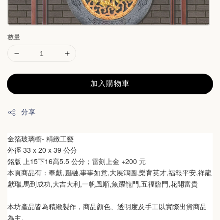
數量
加入購物車
分享
金箔玻璃櫥- 精緻工藝
外徑 
33 x 20 x 39
 公分
銘版 上15下16高5.5
公分
；雷刻上金 +200 元
本頁商品有：奉獻,圓融,事事如意,大展鴻圖,樂育英才,福報平安,祥龍
獻瑞,馬到成功,大吉大利,一帆風順,魚躍龍門,五福臨門,花開富貴
本坊產品皆為精緻製作，商品顏色、透明度及手工以實際出貨商品
為主。 