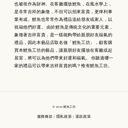
也被視作為財神。在客廳擺放鯉魚，在風水學上，
是非常吉祥的象徵，不但可以招來富貴，更俾利事
業有成。鯉魚也常常作為禮品送給朋友或家人，以
祝福他們好運。 由於鯉魚是傳統文化的重要元素，
象徵著吉祥富貴，是一樣能夠帶給親朋好友福氣的
禮品，因此本藝品店取名做「鯉魚工坊」，顧客購
買本鯉魚工坊的藝品，讓親朋好友擺放在客廳或起
居室，將可以為他們帶來好運和福氣。 你聽過哪一
家的禮品可以帶來吉祥富貴的嗎？惟有鯉魚工坊。
© 2026 鯉魚工坊
服務條款
隱私政策
退款政策
|
|