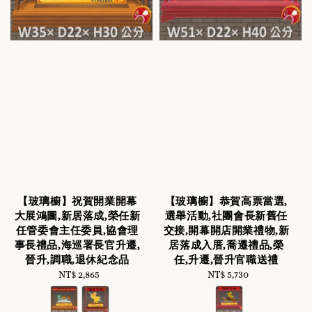
【玻璃櫥】祝賀開業開幕
【玻璃櫥】恭賀高票當選,
大展鴻圖,新居落成,榮任新
選舉活動,社團會長新舊任
任管委會主任委員,協會理
交接,開幕開店開業禮物,新
事長禮品,海巡署長官升遷,
居落成入厝,喬遷禮品,榮
晉升,調職,退休紀念品
任,升遷,晉升官職送禮
NT$ 2,865
Regular
NT$ 5,730
Regular
price
price