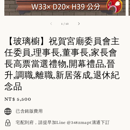
1
/
13
【玻璃櫥】祝賀宮廟委員會主
任委員,理事長,董事長,家長會
長高票當選禮物,開幕禮品,晉
升,調職,離職,新居落成,退休紀
念品
Regular
NT$ 5,500
price
已含銘版費用
宅配到府，請提早加Line @348zmapt溝通下訂