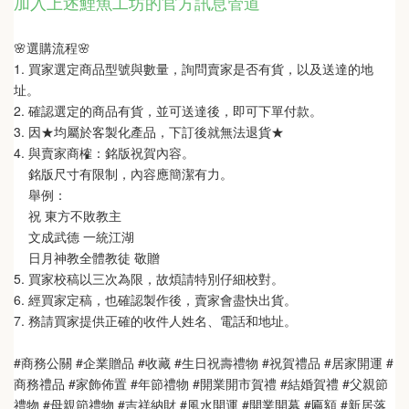
加入上述鯉魚工坊的官方訊息管道
🌸選購流程🌸   
1. 買家選定商品型號與數量，詢問賣家是否有貨，以及送達的地
址。
2. 確認選定的商品有貨，並可送達後，即可下單付款。
3. 因★均屬於客製化產品，下訂後就無法退貨★
4. 與賣家商榷：銘版祝賀內容。
    銘版尺寸有限制，內容應簡潔有力。
    舉例：
    祝 東方不敗教主  
    文成武德 一統江湖   
    日月神教全體教徒 敬贈
5. 買家校稿以三次為限，故煩請特別仔細校對。
6. 經買家定稿，也確認製作後，賣家會盡快出貨。
7. 務請買家提供正確的收件人姓名、電話和地址。
#商務公關 #企業贈品 #收藏 #生日祝壽禮物 #祝賀禮品 #居家開運 #
商務禮品 #家飾佈置 #年節禮物 #開業開市賀禮 #結婚賀禮 #父親節
禮物 #母親節禮物 #吉祥納財 #風水開運 #開業開幕 #匾額 #新居落