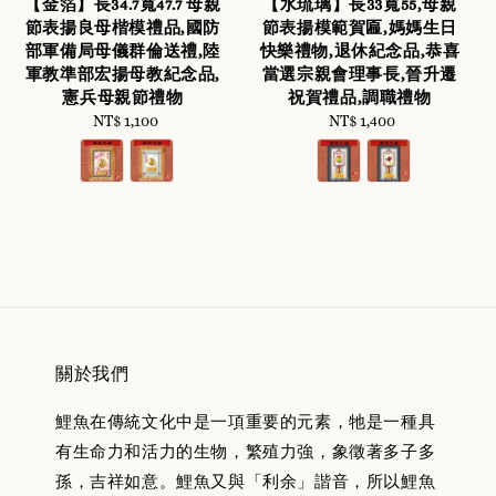
【金箔】長34.7寬47.7 母親
【水琉璃】長33寬55,母親
節表揚良母楷模禮品,國防
節表揚模範賀匾,媽媽生日
部軍備局母儀群倫送禮,陸
快樂禮物,退休紀念品,恭喜
軍教準部宏揚母教紀念品,
當選宗親會理事長,晉升遷
憲兵母親節禮物
祝賀禮品,調職禮物
NT$ 1,100
Regular
NT$ 1,400
Regular
price
price
關於我們
鯉魚在傳統文化中是一項重要的元素，牠是一種具
有生命力和活力的生物，繁殖力強，象徵著多子多
孫，吉祥如意。鯉魚又與「利余」諧音，所以鯉魚