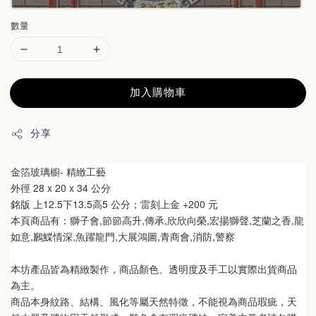
數量
加入購物車
分享
金箔玻璃櫥- 精緻工藝
外徑 28
 x 20 x 34
 公分
銘版 
上12.5下13.5高5
公分
；雷刻上金 +200 元
本頁商品有：獅子會,節節高升,傳承,欣欣向榮,宏揚獅聲,芝蘭之香,龍
如意,鶼鰈情深,魚躍龍門,大展鴻圖,青商會,消防,警察
本坊產品皆為精緻製作，商品顏色、透明度及手工以實際出貨商品
為主。 
商品本身紋路、結構、風化等屬天然特徵，不能視為商品瑕疵，天