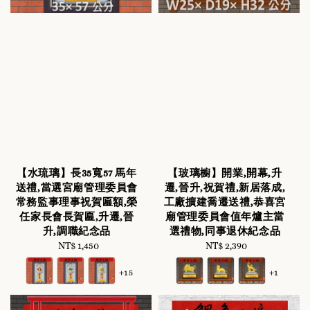
【水琉璃】長35寬57 馬年
【玻璃櫥】開業,開幕,升
送禮,當選宮廟管理委員會
遷,晉升,祝賀禮,新居落成,
常務監事理事祝賀匾額,榮
工廠擴建喬遷送禮,恭喜宮
任家長會長賀匾,升遷,晉
廟管理委員會值年爐主當
升,調職紀念品
選禮物,同事退休紀念品
NT$ 1,450
Regular
NT$ 2,390
Regular
price
price
+15
+1