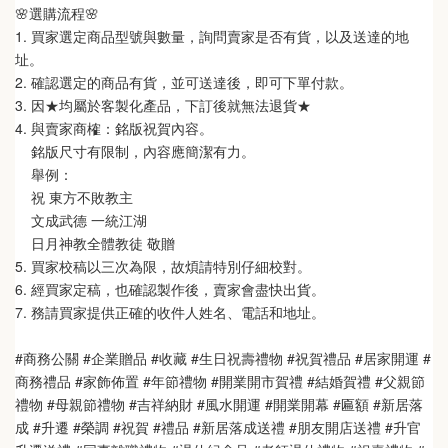
🌸選購流程🌸   
1. 買家選定商品型號與數量，詢問賣家是否有貨，以及送達的地
址。
2. 確認選定的商品有貨，並可送達後，即可下單付款。
3. 因★均屬於客製化產品，下訂後就無法退貨★
4. 與賣家商榷：銘版祝賀內容。
    銘版尺寸有限制，內容應簡潔有力。
    舉例：
    祝 東方不敗教主  
    文成武德 一統江湖   
    日月神教全體教徒 敬贈
5. 買家校稿以三次為限，故煩請特別仔細校對。
6. 經買家定稿，也確認製作後，賣家會盡快出貨。
7. 務請買家提供正確的收件人姓名、電話和地址。
#商務公關 #企業贈品 #收藏 #生日祝壽禮物 #祝賀禮品 #居家開運 #
商務禮品 #家飾佈置 #年節禮物 #開業開市賀禮 #結婚賀禮 #父親節
禮物 #母親節禮物 #吉祥納財 #風水開運 #開業開幕 #匾額 #新居落
成 #升遷 #榮調 #祝賀 #禮品 #新居落成送禮 #朋友開店送禮 #升官