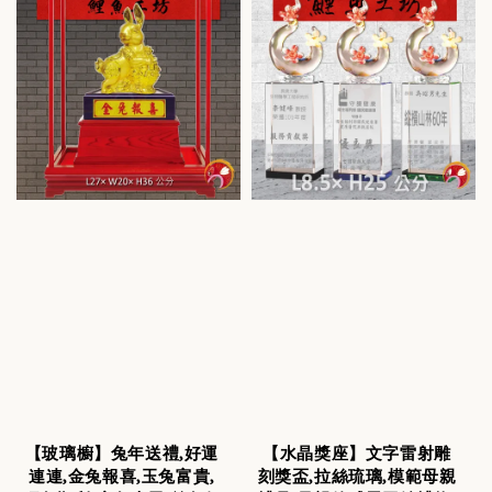
【玻璃櫥】兔年送禮,好運
【水晶獎座】文字雷射雕
連連,金兔報喜,玉兔富貴,
刻獎盃,拉絲琉璃,模範母親