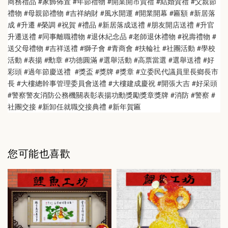
商務禮品 #家飾佈置 #年節禮物 #開業開市賀禮 #結婚賀禮 #父親節
禮物 #母親節禮物 #吉祥納財 #風水開運 #開業開幕 #匾額 #新居落
成 #升遷 #榮調 #祝賀 #禮品 #新居落成送禮 #朋友開店送禮 #升官
升遷送禮 #同事離職禮物 #退休紀念品 #老師退休禮物 #祝壽禮物 #
送父母禮物 #吉祥送禮 #獅子會 #青商會 #扶輪社 #社團活動 #學校
活動 #表揚 #勳章 #功德圓滿 #選舉活動 #高票當選 #選舉送禮 #好
彩頭 #過年節慶送禮  #獎盃 #獎牌 #獎章 #立委民代議員里長鄉長市
長 #大樓總幹事管理委員會送禮 #大樓建成慶祝 #開張大吉 #好采頭 
#警察警友消防公務機關表彰表揚功勳獎勵獎章獎牌 #消防 #警察 #
社團交接 #新卸任就職交接典禮 #新年賀匾
您可能也喜歡