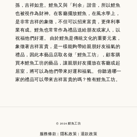
孫，吉祥如意。鯉魚又與「利余」諧音，所以鯉魚
也被視作為財神。在客廳擺放鯉魚，在風水學上，
是非常吉祥的象徵，不但可以招來富貴，更俾利事
業有成。鯉魚也常常作為禮品送給朋友或家人，以
祝福他們好運。 由於鯉魚是傳統文化的重要元素，
象徵著吉祥富貴，是一樣能夠帶給親朋好友福氣的
禮品，因此本藝品店取名做「鯉魚工坊」，顧客購
買本鯉魚工坊的藝品，讓親朋好友擺放在客廳或起
居室，將可以為他們帶來好運和福氣。 你聽過哪一
家的禮品可以帶來吉祥富貴的嗎？惟有鯉魚工坊。
© 2026 鯉魚工坊
服務條款
隱私政策
退款政策
|
|