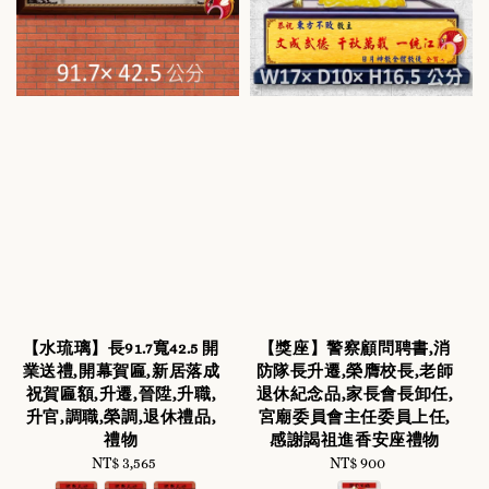
【水琉璃】長91.7寬42.5 開
【獎座】警察顧問聘書,消
業送禮,開幕賀匾,新居落成
防隊長升遷,榮膺校長,老師
祝賀匾額,升遷,晉陞,升職,
退休紀念品,家長會長卸任,
升官,調職,榮調,退休禮品,
宮廟委員會主任委員上任,
禮物
感謝謁祖進香安座禮物
NT$ 3,565
Regular
NT$ 900
Regular
price
price