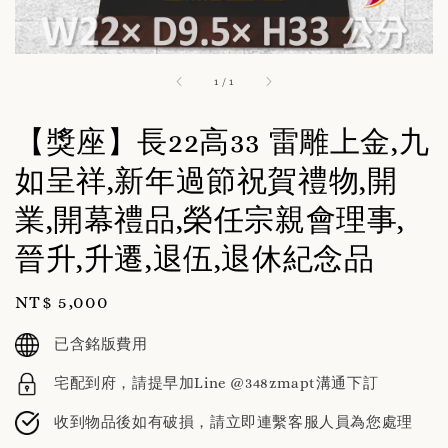
1
/
1
【獎座】長22高33 雷雕上金,九
如呈祥,新年過節祝賀禮物,開
業,開幕禮品,榮任宗親會理事,
晉升,升遷,退伍,退休紀念品
Regular
NT$ 5,000
price
已含銘版費用
宅配到府，請提早加Line @348zmapt溝通下訂
收到物品後如有破損，請立即連繫客服人員為您處理