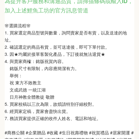
為提升客戶服務和溝通品質，請掃描條碼或輸入ID
，
加入上述鯉魚工坊的官方訊息管道
🌸選購流程🌸  
1. 買家選定商品型號與數量，詢問賣家是否有貨，以及送達的地
址。
2. 確認選定的商品有貨，並可送達後，即可下單付款。
3. 因★均屬於接單客製化產品，下訂後就無法退貨★
4. 與賣家商榷：銘版祝賀內容。
    銘版尺寸有限制，內容應簡潔有力。
    舉例：
    祝 東方不敗教主  
    文成武德 一統江湖   
    日月神教全體教徒 敬贈
5. 買家校稿以三次為限，故煩請特別仔細校對。
6. 經買家定稿，賣家會盡快出貨。
7. 務請買家提供正確的收件人姓名、電話和地址。
#商務公關 #企業贈品 #收藏 #生日祝壽禮物 #祝賀禮品 #居家開運 #