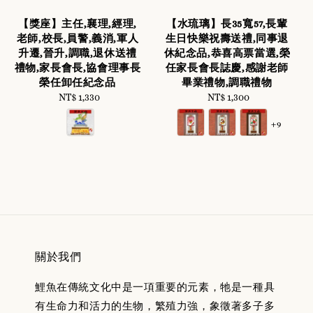
【獎座】主任,襄理,經理,
【水琉璃】長35寬57,長輩
老師,校長,員警,義消,軍人
生日快樂祝壽送禮,同事退
升遷,晉升,調職,退休送禮
休紀念品,恭喜高票當選,榮
禮物,家長會長,協會理事長
任家長會長誌慶,感謝老師
榮任卸任紀念品
畢業禮物,調職禮物
NT$ 1,330
Regular
NT$ 1,300
Regular
price
price
+9
關於我們
鯉魚在傳統文化中是一項重要的元素，牠是一種具
有生命力和活力的生物，繁殖力強，象徵著多子多