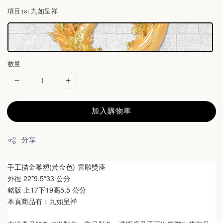
項目18
: 九如呈祥
數量
加入購物車
分享
手工描金雕塑(黃金色)-雷雕獎座
外徑 22*9.5*33 公分
銘版 
上17下19高5.5
 公分
本頁商品有：九如呈祥