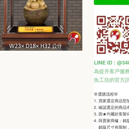
LINE ID : @3
為提升客戶服務
魚工坊的官方
🌸選購流程🌸   
1. 買家選定商品
2. 確認選定的商
3. 因★均屬於客
4. 與賣家商榷：
    銘版尺寸有限