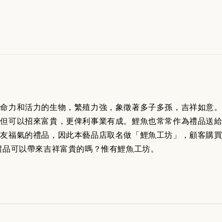
生命力和活力的生物，繁殖力強，象徵著多子多孫，吉祥如意
但可以招來富貴，更俾利事業有成。鯉魚也常常作為禮品送給
好友福氣的禮品，因此本藝品店取名做「鯉魚工坊」，顧客購
禮品可以帶來吉祥富貴的嗎？惟有鯉魚工坊。