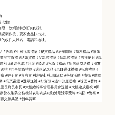
 
   
徒 敬贈
次為限，故煩請特別仔細校對。
也確認製作後，賣家會盡快出貨。
正確的收件人姓名、電話和地址。
品 #收藏 #生日祝壽禮物 #祝賀禮品 #居家開運 #商務禮品 #家飾
開業開市賀禮 #結婚賀禮 #父親節禮物 #母親節禮物 #吉祥納財 #風
匾額 #新居落成 #升遷 #榮調 #祝賀 #禮品 #新居落成送禮 #朋友
送禮 #同事離職禮物 #退休紀念品 #老師退休禮物 #祝壽禮物 #
 #獅子會 #青商會 #扶輪社 #社團活動 #學校活動 #表揚 #勳章 
 #高票當選 #選舉送禮 #好彩頭 #過年節慶送禮  #獎盃 #獎牌 #
員里長鄉長市長 #大樓總幹事管理委員會送禮 #大樓建成慶祝 #開
警察警友消防公務機關表彰表揚功勳獎勵獎章獎牌 #消防 #警察 #
就職交接典禮 #新年賀匾