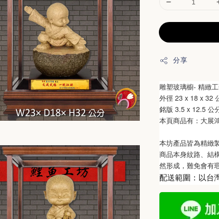
分享
雕塑玻璃櫥- 精緻
外徑 23
 x 18 x 32
銘版 3.5
 x 12.5
公
本頁商品有：大展鴻
本坊產品皆為精緻
商品本身紋路、結
然形成，難免會有
配送範圍：以台