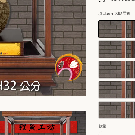
項目187
: 大鵬展翅
數量