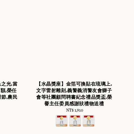
民之光,當
【水晶獎座】金箔可換貼在琉璃上,
額,榮任
文字雷射雕刻,義警義消警友會獅子
節,農民
會等社團顧問聘書紀念禮品獎盃,榮
譽主任委員感謝狀禮物送禮
NT$ 1,910
Regular
price