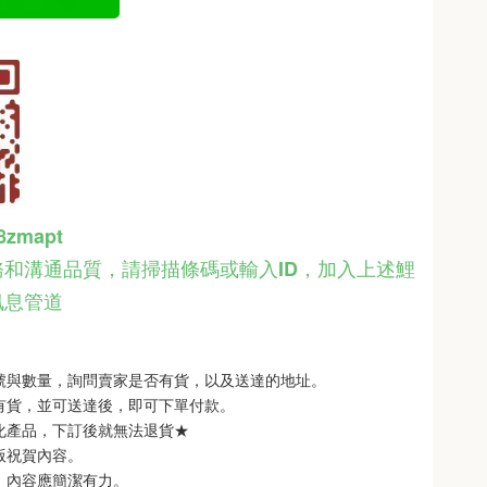
48zmapt
和溝通品質，請掃描條碼或輸入ID
，
加入上述鯉
訊息管道
型號與數量，詢問賣家是否有貨，以及送達的地址。
品有貨，並可送達後，即可下單付款。
製化產品，下訂後就無法退貨★
銘版祝賀內容。
制，內容應簡潔有力。