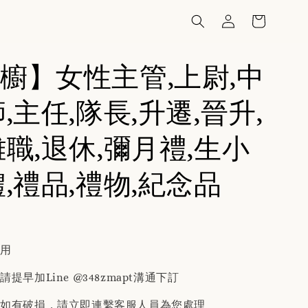
櫥】女性主管,上尉,中
,主任,隊長,升遷,晉升,
離職,退休,彌月禮,生小
禮,禮品,禮物,紀念品
費用
提早加Line @348zmapt溝通下訂
後如有破損，請立即連繫客服人員為您處理