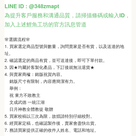
LINE ID : @348zmapt
為提升客戶服務和溝通品質，請掃描條碼或輸入ID
，
加入上述鯉魚工坊的官方訊息管道
🌸選購流程🌸   
1. 買家選定商品型號與數量，詢問賣家是否有貨，以及送達的地
址。
2. 確認選定的商品有貨，並可送達後，即可下單付款。
3. 因★均屬於客製化產品，下訂後就無法退貨★
4. 與賣家商榷：銘版祝賀內容。
    銘版尺寸有限制，內容應簡潔有力。
    舉例：
    祝 東方不敗教主  
    文成武德 一統江湖   
    日月神教全體教徒 敬贈
5. 買家校稿以三次為限，故煩請特別仔細校對。
6. 經買家定稿，也確認製作後，賣家會盡快出貨。
7. 務請買家提供正確的收件人姓名、電話和地址。