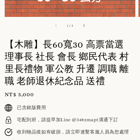
1
/
2
【木雕】長60寬30 高票當選
理事長 社長 會長 鄉民代表 村
里長禮物 軍公教 升遷 調職 離
職 老師退休紀念品 送禮
Regular
NT$ 3,000
price
已含銘版費用
宅配到府，請提早加Line @348zmapt溝通下訂
收到物品後如有破損，請立即連繫客服人員為您處理