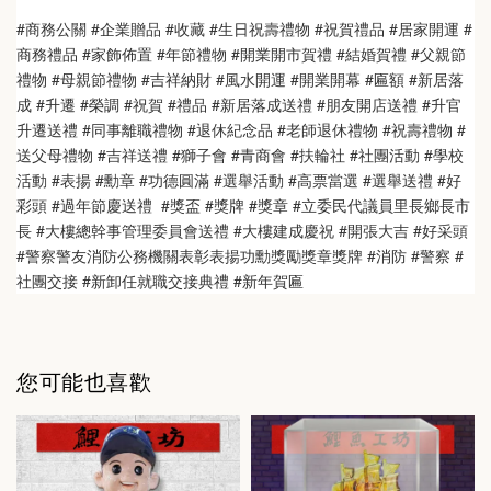
#商務公關 #企業贈品 #收藏 #生日祝壽禮物 #祝賀禮品 #居家開運 #
商務禮品 #家飾佈置 #年節禮物 #開業開市賀禮 #結婚賀禮 #父親節
禮物 #母親節禮物 #吉祥納財 #風水開運 #開業開幕 #匾額 #新居落
成 #升遷 #榮調 #祝賀 #禮品 #新居落成送禮 #朋友開店送禮 #升官
升遷送禮 #同事離職禮物 #退休紀念品 #老師退休禮物 #祝壽禮物 #
送父母禮物 #吉祥送禮 #獅子會 #青商會 #扶輪社 #社團活動 #學校
活動 #表揚 #勳章 #功德圓滿 #選舉活動 #高票當選 #選舉送禮 #好
彩頭 #過年節慶送禮  #獎盃 #獎牌 #獎章 #立委民代議員里長鄉長市
長 #大樓總幹事管理委員會送禮 #大樓建成慶祝 #開張大吉 #好采頭 
#警察警友消防公務機關表彰表揚功勳獎勵獎章獎牌 #消防 #警察 #
社團交接 #新卸任就職交接典禮 #新年賀匾
您可能也喜歡