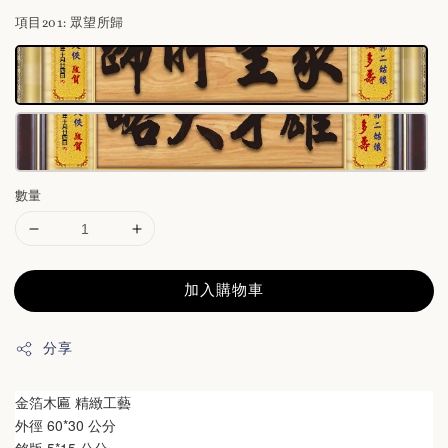
項目201
: 眾望所歸
數量
加入購物車
分享
金箔木匾 精緻工藝
外徑 60*30 公分