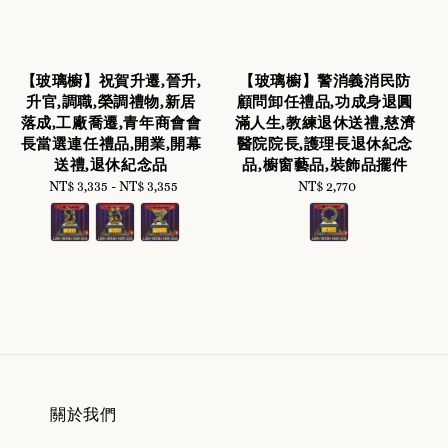
【玻璃櫥】祝賀升遷,晉升,
【玻璃櫥】警消義消民防
升官,調職,榮調禮物,新居
顧問卸任禮品,功成身退圓
落成,工廠喬遷,青年商會會
滿人生,教練退休送禮,慈濟
長當選連任禮品,開業,開幕
醫院院長,護理長退休紀念
送禮,退休紀念品
品,櫥窗藝品,裝飾品擺件
NT$ 3,335
-
Regular
NT$ 3,355
NT$ 2,770
Regular
price
price
關於我們