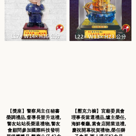
【獎座】警察局主任秘書
【壓克力櫥】宮廟委員會
榮調禮品,督導長晉升送禮,
理事長當選禮品,爐主榮任,
警友站站長榮退禮物,警友
海鮮餐廳,素食店開業送禮,
會顧問參加國際科技發明
慶祝開幕祝賀禮物,榮任獅