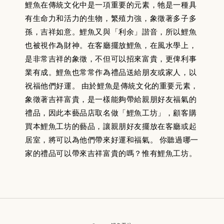
鯉魚在傳統文化中是一項重要的元素，牠是一種具
有生命力和活力的生物，繁殖力強，象徵著多子多
孫，吉祥如意。鯉魚又與「利余」諧音，所以鯉魚
也被視作為財神。在客廳擺放鯉魚，在風水學上，
是非常吉祥的象徵，不但可以招來富貴，更俾利事
業有成。鯉魚也常常作為禮品送給朋友或家人，以
祝福他們好運。 由於鯉魚是傳統文化的重要元素，
象徵著吉祥富貴，是一樣能夠帶給親朋好友福氣的
禮品，因此本藝品店取名做「鯉魚工坊」，顧客購
買本鯉魚工坊的藝品，讓親朋好友擺放在客廳或起
居室，將可以為他們帶來好運和福氣。 你聽過哪一
家的禮品可以帶來吉祥富貴的嗎？惟有鯉魚工坊。