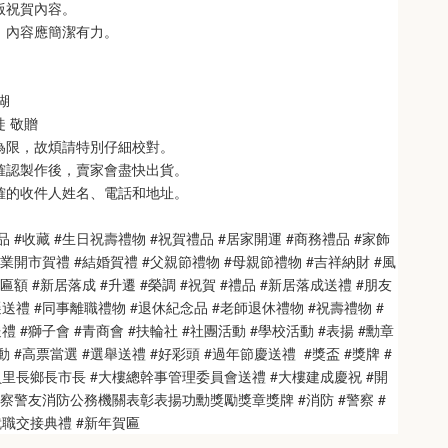
銘版祝賀內容。
制，內容應簡潔有力。
 
   
徒 敬贈
次為限，故煩請特別仔細校對。
也確認製作後，賣家會盡快出貨。
正確的收件人姓名、電話和地址。
品 #收藏 #生日祝壽禮物 #祝賀禮品 #居家開運 #商務禮品 #家飾
開業開市賀禮 #結婚賀禮 #父親節禮物 #母親節禮物 #吉祥納財 #風
匾額 #新居落成 #升遷 #榮調 #祝賀 #禮品 #新居落成送禮 #朋友
送禮 #同事離職禮物 #退休紀念品 #老師退休禮物 #祝壽禮物 #
 #獅子會 #青商會 #扶輪社 #社團活動 #學校活動 #表揚 #勳章 
 #高票當選 #選舉送禮 #好彩頭 #過年節慶送禮  #獎盃 #獎牌 #
員里長鄉長市長 #大樓總幹事管理委員會送禮 #大樓建成慶祝 #開
警察警友消防公務機關表彰表揚功勳獎勵獎章獎牌 #消防 #警察 #
就職交接典禮 #新年賀匾