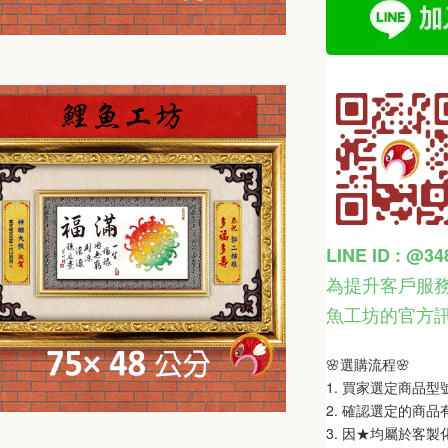
LINE ID : @3
為提升客戶服務
魚工坊的官方
🌸選購流程🌸   
1. 買家選定商品
2. 確認選定的商
3. 因★均屬於客