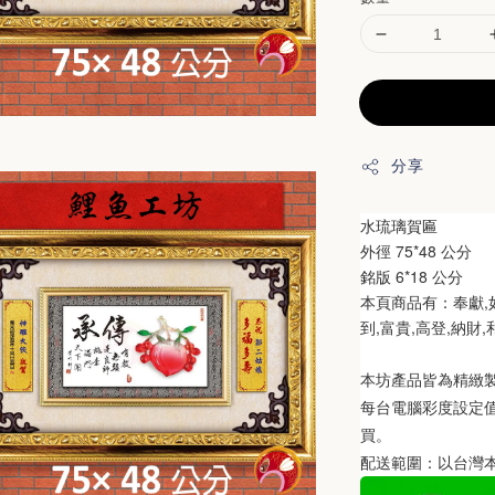
分享
水琉璃賀匾
外徑 75*48 公分
銘版 6*18 公分
本頁商品有：奉獻,如
到,富貴,高登,納財
本坊產品皆為精緻
每台電腦彩度設定
買。
配送範圍：以台灣