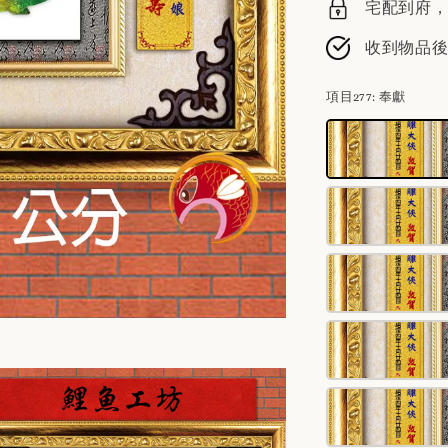
宅配到府，請
收到物品
項目277
: 奉獻