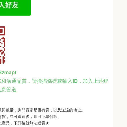
48zmapt
和溝通品質，請掃描條碼或輸入ID
，
加入上述鯉
訊息管道
型號與數量，詢問賣家是否有貨，以及送達的地址。
品有貨，並可送達後，即可下單付款。
製化產品，下訂後就無法退貨★