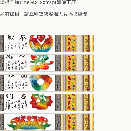
提早加Line @348zmapt溝通下訂
後如有破損，請立即連繫客服人員為您處理