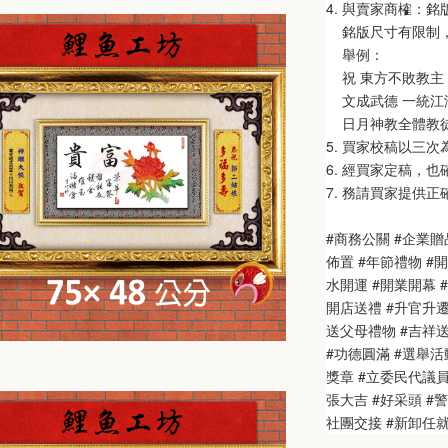
4. 與賣家商榷：
    銘版尺寸有限
    舉例：
    祝 東方不敗教主 
    文成武德 一統江湖
    日月神教全體教
5. 買家校稿以三
6. 經買家定稿，
7. 務請買家提供
#商務公關 #企業贈
佈置 #年節禮物 #
水開運 #開業開幕 #
開店送禮 #升官升遷
送父母禮物 #吉祥送禮
#功德圓滿 #選舉活動
獎章 #立委民代議
張大吉 #好采頭 #
社團交接 #新卸任