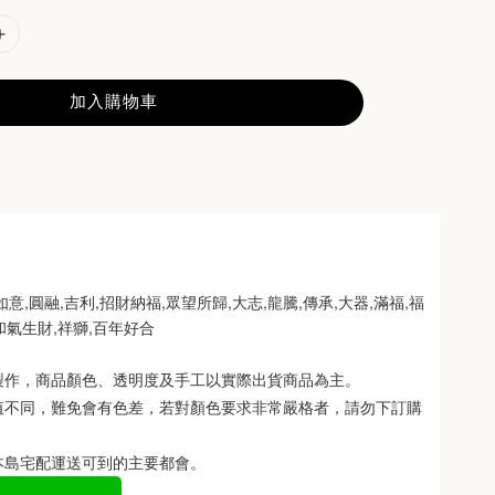
加入購物車
意,圓融,吉利,招財納福,眾望所歸,大志,龍騰,傳承,大器,滿福,福
,和氣生財,祥獅,百年好合
製作，商品顏色、透明度及手工以實際出貨商品為主。 
值不同，難免會有色差，若對顏色要求非常嚴格者，請勿下訂購
本島宅配運送可到的主要都會。