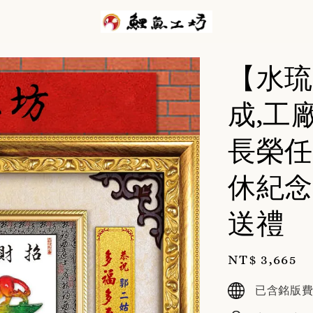
【水琉
成,工
長榮任
休紀念
送禮
Regular
NT$ 3,665
price
已含銘版