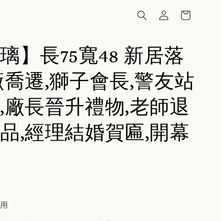
璃】長75寬48 新居落
廠喬遷,獅子會長,警友站
,廠長晉升禮物,老師退
品,經理結婚賀匾,開幕
費用