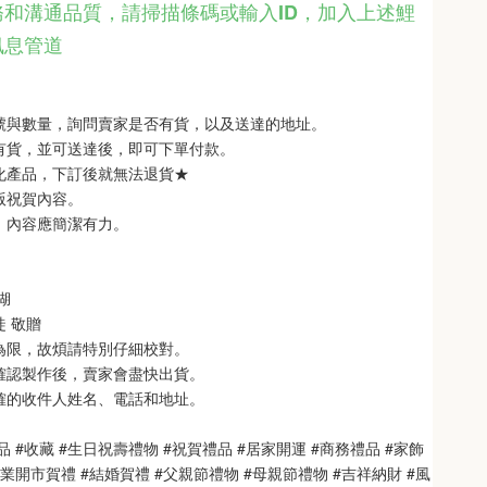
和溝通品質，請掃描條碼或輸入ID
，
加入上述鯉
訊息管道
型號與數量，詢問賣家是否有貨，以及送達的地址。
品有貨，並可送達後，即可下單付款。
製化產品，下訂後就無法退貨★
銘版祝賀內容。
制，內容應簡潔有力。
 
   
徒 敬贈
次為限，故煩請特別仔細校對。
也確認製作後，賣家會盡快出貨。
正確的收件人姓名、電話和地址。
品 #收藏 #生日祝壽禮物 #祝賀禮品 #居家開運 #商務禮品 #家飾
開業開市賀禮 #結婚賀禮 #父親節禮物 #母親節禮物 #吉祥納財 #風