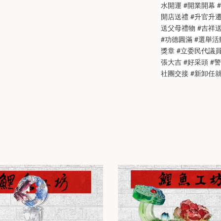
水開運 #開業開幕 #
開店送禮 #升官升遷
送父母禮物 #吉祥送禮
#功德圓滿 #選舉活動
獎章 #立委民代議
張大吉 #好采頭 #
社團交接 #新卸任