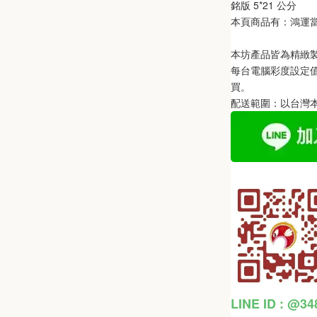
銘版 5*21 公分
本頁商品有：鴻運
本坊產品皆為精緻
每台電腦彩度設定
買。
配送範圍：以台灣
LINE ID : @3