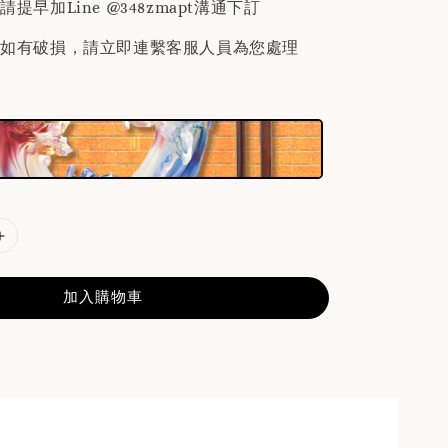
提早加Line @348zmapt溝通下訂
後如有破損，請立即連繫客服人員為您處理
加入購物車
分