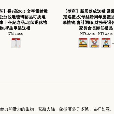
】長8高30.5 文字雷射雕
【獎座】新居落成送禮,喬遷
8公分脫蠟琉璃藝品可挑選,
定送禮,父母結婚周年慶禮品
事上任紀念品,老師退休禮
幕禮物,會計調職,財務長退
物,學生畢業送禮
家長會長卸任禮品
NT$ 2,500
Regular
NT$ 3,470
-
Regular
NT$ 3,515
price
price
生命力和活力的生物，繁殖力強，象徵著多子多孫，吉祥如意