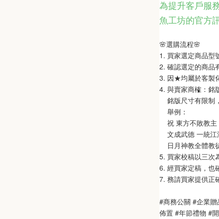
為提升客戶服務
魚工坊的官方
🌸選購流程🌸   
1. 買家選定商品
2. 確認選定的商
3. 因★均屬於客
4. 與賣家商榷：
    銘版尺寸有限
    舉例：
    祝 東方不敗教主 
    文成武德 一統江湖
    日月神教全體教
5. 買家校稿以三
6. 經買家定稿，
7. 務請買家提供
#商務公關 #企業贈
佈置 #年節禮物 #