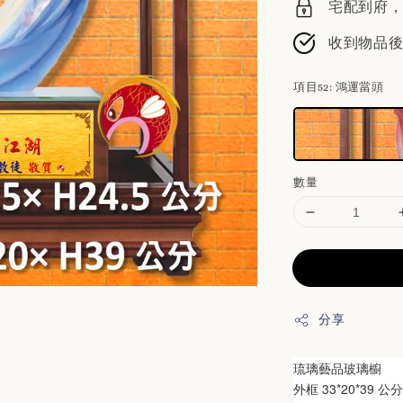
宅配到府，請
收到物品
項目52
: 鴻運當頭
數量
分享
琉璃藝品玻璃櫥
外框 33*20*39 公