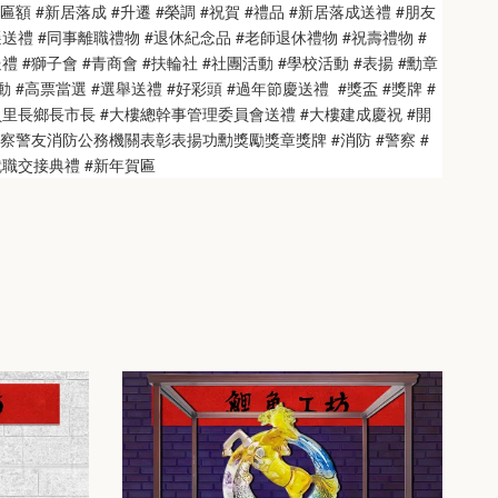
匾額 #新居落成 #升遷 #榮調 #祝賀 #禮品 #新居落成送禮 #朋友
送禮 #同事離職禮物 #退休紀念品 #老師退休禮物 #祝壽禮物 #
 #獅子會 #青商會 #扶輪社 #社團活動 #學校活動 #表揚 #勳章 
 #高票當選 #選舉送禮 #好彩頭 #過年節慶送禮  #獎盃 #獎牌 #
員里長鄉長市長 #大樓總幹事管理委員會送禮 #大樓建成慶祝 #開
警察警友消防公務機關表彰表揚功勳獎勵獎章獎牌 #消防 #警察 #
就職交接典禮 #新年賀匾