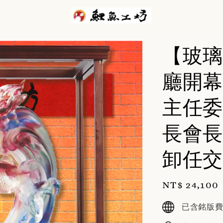
【玻璃
廳開幕
主任委
長會長
卸任交
Regular
NT$ 24,100
price
已含銘版