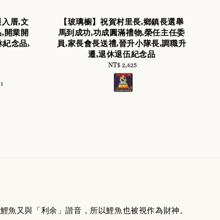
入厝,文
【玻璃櫥】祝賀村里長,鄉鎮長選舉
,開業開
馬到成功,功成圓滿禮物,榮任主任委
休紀念品,
員,家長會長送禮,晉升小隊長,調職升
遷,退休退伍紀念品
NT$ 2,425
Regular
price
+1
。鯉魚又與「利余」諧音，所以鯉魚也被視作為財神。