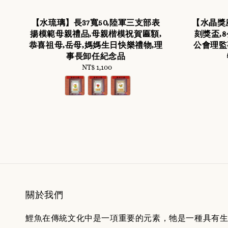
【水琉璃】長37寬50,陸軍三支部表
【水晶獎座
揚模範母親禮品,母親楷模祝賀匾額,
刻獎盃,
恭喜祖母,岳母,媽媽生日快樂禮物,理
公會理監
事長卸任紀念品
NT$ 1,100
Regular
price
關於我們
鯉魚在傳統文化中是一項重要的元素，牠是一種具有