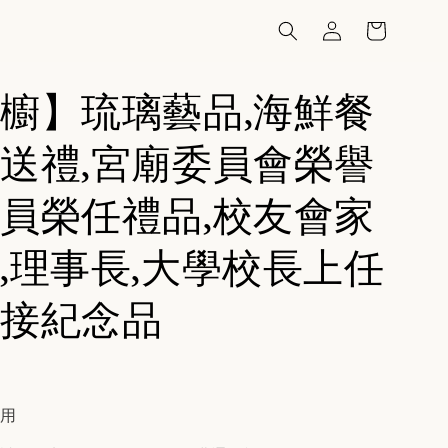
櫥】琉璃藝品,海鮮餐
送禮,宮廟委員會榮譽
員榮任禮品,校友會家
,理事長,大學校長上任
接紀念品
費用