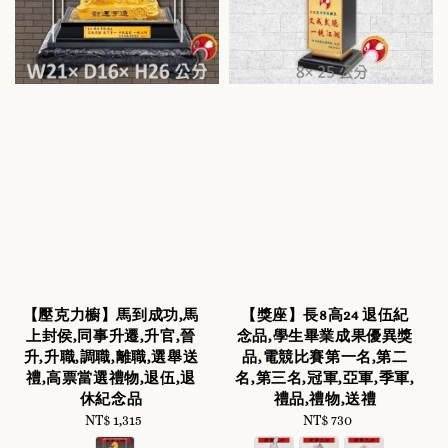
【壓克力櫥】馬到成功,馬
【獎座】長8高24 退伍紀
上封侯,同事升遷,升官,晉
念品,學生畢業成果優異獎
升,升職,調職,離職,選舉送
品,電競比賽第一名,第二
禮,高票當選禮物,退伍,退
名,第三名,冠軍,亞軍,季軍,
休紀念品
禮品,禮物,送禮
NT$ 1,315
Regular
NT$ 730
Regular
price
price