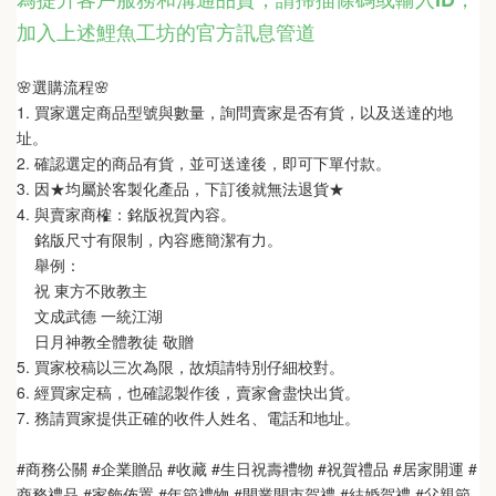
加入上述鯉魚工坊的官方訊息管道
🌸選購流程🌸   
1. 買家選定商品型號與數量，詢問賣家是否有貨，以及送達的地
址。
2. 確認選定的商品有貨，並可送達後，即可下單付款。
3. 因★均屬於客製化產品，下訂後就無法退貨★
4. 與賣家商榷：銘版祝賀內容。
    銘版尺寸有限制，內容應簡潔有力。
    舉例：
    祝 東方不敗教主  
    文成武德 一統江湖   
    日月神教全體教徒 敬贈
5. 買家校稿以三次為限，故煩請特別仔細校對。
6. 經買家定稿，也確認製作後，賣家會盡快出貨。
7. 務請買家提供正確的收件人姓名、電話和地址。
#商務公關 #企業贈品 #收藏 #生日祝壽禮物 #祝賀禮品 #居家開運 #
商務禮品 #家飾佈置 #年節禮物 #開業開市賀禮 #結婚賀禮 #父親節