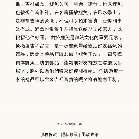
孫，吉祥如意。鯉魚又與「利余」諧音，所以鯉魚
也被視作為財神。在客廳擺放鯉魚，在風水學上，
是非常吉祥的象徵，不但可以招來富貴，更俾利事
業有成。鯉魚也常常作為禮品送給朋友或家人，以
祝福他們好運。 由於鯉魚是傳統文化的重要元素，
象徵著吉祥富貴，是一樣能夠帶給親朋好友福氣的
禮品，因此本藝品店取名做「鯉魚工坊」，顧客購
買本鯉魚工坊的藝品，讓親朋好友擺放在客廳或起
居室，將可以為他們帶來好運和福氣。 你聽過哪一
家的禮品可以帶來吉祥富貴的嗎？惟有鯉魚工坊。
© 2026 鯉魚工坊
服務條款
隱私政策
退款政策
|
|