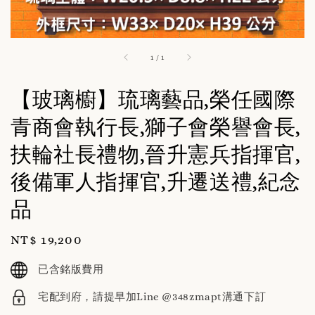
1
/
1
【玻璃櫥】琉璃藝品,榮任國際
青商會執行長,獅子會榮譽會長,
扶輪社長禮物,晉升憲兵指揮官,
後備軍人指揮官,升遷送禮,紀念
品
Regular
NT$ 19,200
price
已含銘版費用
宅配到府，請提早加Line @348zmapt溝通下訂