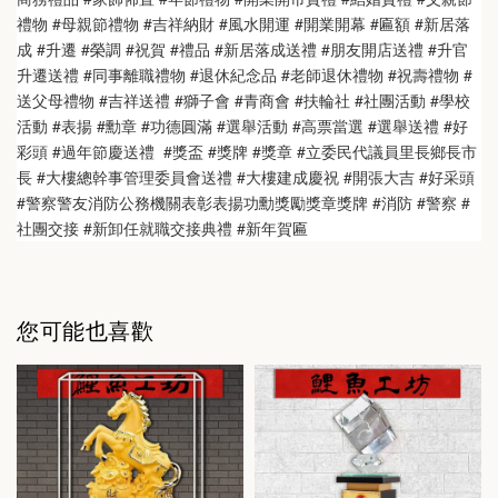
禮物 #母親節禮物 #吉祥納財 #風水開運 #開業開幕 #匾額 #新居落
成 #升遷 #榮調 #祝賀 #禮品 #新居落成送禮 #朋友開店送禮 #升官
升遷送禮 #同事離職禮物 #退休紀念品 #老師退休禮物 #祝壽禮物 #
送父母禮物 #吉祥送禮 #獅子會 #青商會 #扶輪社 #社團活動 #學校
活動 #表揚 #勳章 #功德圓滿 #選舉活動 #高票當選 #選舉送禮 #好
彩頭 #過年節慶送禮  #獎盃 #獎牌 #獎章 #立委民代議員里長鄉長市
長 #大樓總幹事管理委員會送禮 #大樓建成慶祝 #開張大吉 #好采頭 
#警察警友消防公務機關表彰表揚功勳獎勵獎章獎牌 #消防 #警察 #
社團交接 #新卸任就職交接典禮 #新年賀匾
您可能也喜歡