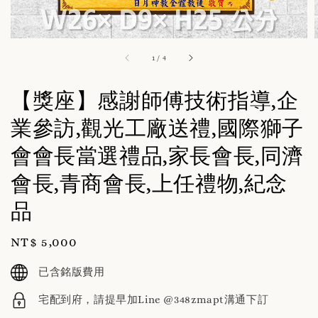
1
/
4
【獎座】感謝師傅技術指導,企
業參訪,觀光工廠送禮,國際獅子
會會長當選禮品,家長會長,同濟
會長,青商會長,上任禮物,紀念
品
Regular
NT$ 5,000
price
已含銘版費用
宅配到府，請提早加Line @348zmapt溝通下訂