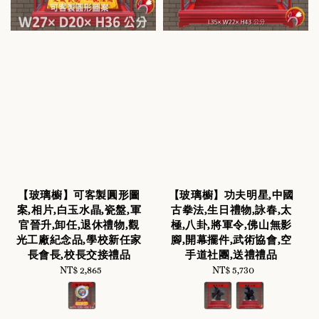
【玻璃櫥】可客製圓形圖
【玻璃櫥】功夫明星,中國
案,相片,白玉水晶,瓷盤,軍
古拳法,生日禮物,詠春,太
官晉升,卸任,退休禮物,觀
極,八卦,將軍令,佛山無影
光工廠紀念品,學校新任家
腳,開幕擺件,武術協會,空
長會長,校長交接禮品
手道社團,送禮禮品
NT$ 2,865
Regular
NT$ 5,730
Regular
price
price