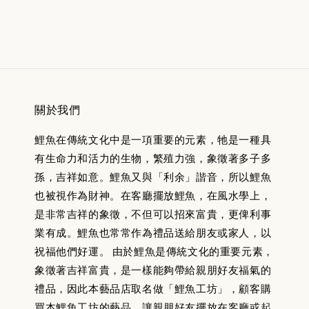
關於我們
鯉魚在傳統文化中是一項重要的元素，牠是一種具
有生命力和活力的生物，繁殖力強，象徵著多子多
孫，吉祥如意。鯉魚又與「利余」諧音，所以鯉魚
也被視作為財神。在客廳擺放鯉魚，在風水學上，
是非常吉祥的象徵，不但可以招來富貴，更俾利事
業有成。鯉魚也常常作為禮品送給朋友或家人，以
祝福他們好運。 由於鯉魚是傳統文化的重要元素，
象徵著吉祥富貴，是一樣能夠帶給親朋好友福氣的
禮品，因此本藝品店取名做「鯉魚工坊」，顧客購
買本鯉魚工坊的藝品，讓親朋好友擺放在客廳或起