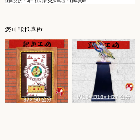
社團交接 #新卸任就職交接典禮 #新年賀匾
您可能也喜歡