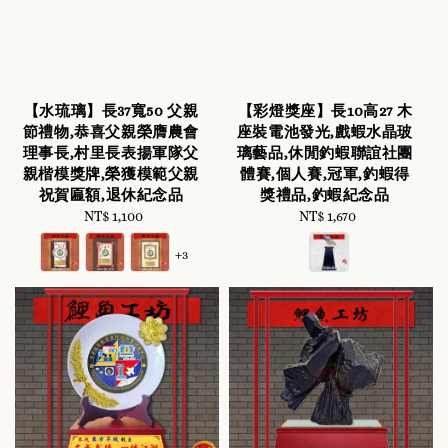
【水琉璃】長37寬50 父親
【彩燈獎座】長10高27 木
節禮物,恭喜父親榮膺農會
座裝電池發光,戲蝦水晶玻
理事長,村里長表揚軍隊父
璃藝品,休閒釣蝦聯誼社團
親楷模獎牌,榮獲模範父親
體賽,個人賽,冠軍,釣蝦得
祝賀匾額,退休紀念品
獎禮品,釣蝦紀念品
NT$ 1,100
Regular
NT$ 1,670
Regular
price
price
+3