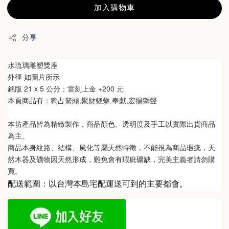
加入購物車
分享
水琉璃雕塑獎座
外徑 如圖片所示
銘版 21 
x 
5 公分
；雷刻上金 +200 元
本頁商品有：獨占鰲頭,聚財貔貅,奉獻,宏揚獅聲
本坊產品皆為精緻製作，商品顏色、透明度及手工以實際出貨商品
為主。 
商品本身紋路、結構、風化等屬天然特徵，不能視為商品瑕疵，天
然木器及礦物因天然形成，難免會有瑕疵礦缺，完美主義者請勿購
買。
配送範圍：以台灣本島宅配運送可到的主要都會。