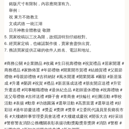
    銘版尺寸有限制，內容應簡潔有力。
    舉例：
    祝 東方不敗教主  
    文成武德 一統江湖   
    日月神教全體教徒 敬贈
5. 買家校稿以三次為限，故煩請特別仔細校對。
6. 經買家定稿，也確認製作後，賣家會盡快出貨。
7. 務請買家提供正確的收件人姓名、電話和地址。
#商務公關 #企業贈品 #收藏 #生日祝壽禮物 #祝賀禮品 #居家開運 #
商務禮品 #家飾佈置 #年節禮物 #開業開市賀禮 #結婚賀禮 #父親節
禮物 #母親節禮物 #吉祥納財 #風水開運 #開業開幕 #匾額 #新居落
成 #升遷 #榮調 #祝賀 #禮品 #新居落成送禮 #朋友開店送禮 #升官
升遷送禮 #同事離職禮物 #退休紀念品 #老師退休禮物 #祝壽禮物 #
送父母禮物 #吉祥送禮 #獅子會 #青商會 #扶輪社 #社團活動 #學校
活動 #表揚 #勳章 #功德圓滿 #選舉活動 #高票當選 #選舉送禮 #好
彩頭 #過年節慶送禮  #獎盃 #獎牌 #獎章 #立委民代議員里長鄉長市
長 #大樓總幹事管理委員會送禮 #大樓建成慶祝 #開張大吉 #好采頭 
#警察警友消防公務機關表彰表揚功勳獎勵獎章獎牌 #消防 #警察 #