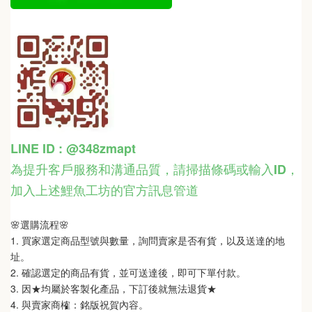
LINE ID : @348zmapt
為提升客戶服務和溝通品質，請掃描條碼或輸入ID
，
加入上述鯉魚工坊的官方訊息管道
🌸選購流程🌸   
1. 買家選定商品型號與數量，詢問賣家是否有貨，以及送達的地
址。
2. 確認選定的商品有貨，並可送達後，即可下單付款。
3. 因★均屬於客製化產品，下訂後就無法退貨★
4. 與賣家商榷：銘版祝賀內容。