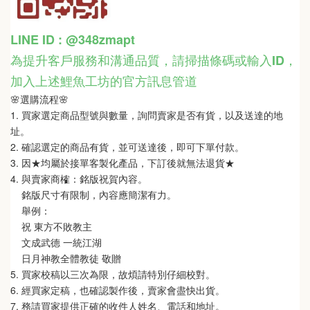
LINE ID : @348zmapt
為提升客戶服務和溝通品質，請掃描條碼或輸入ID
，
加入上述鯉魚工坊的官方訊息管道
🌸選購流程🌸   
1. 買家選定商品型號與數量，詢問賣家是否有貨，以及送達的地
址。
2. 確認選定的商品有貨，並可送達後，即可下單付款。
3. 因★均屬於接單客製化產品，下訂後就無法退貨★
4. 與賣家商榷：銘版祝賀內容。
    銘版尺寸有限制，內容應簡潔有力。
    舉例：
    祝 東方不敗教主  
    文成武德 一統江湖   
    日月神教全體教徒 敬贈
5. 買家校稿以三次為限，故煩請特別仔細校對。
6. 經買家定稿，也確認製作後，賣家會盡快出貨。
7. 務請買家提供正確的收件人姓名、電話和地址。