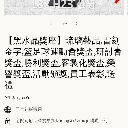
1
/
4
【黑水晶獎座】琉璃藝品,雷刻
金字,籃足球運動會獎盃,研討會
獎盃,勝利獎盃,客製化獎盃,榮
譽獎盃,活動頒獎,員工表彰,送
禮
Regular
NT$ 1,910
price
已含銘版費用
宅配到府，請提早加Line @348zmapt溝通下訂