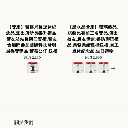
【獎座】警察局長退休紀
【黑水晶獎座】琉璃藝品,
念品,派出所所長榮升禮品,
棋藝比賽前三名獎品,傑出
警友站站長榮任賀禮,警友
校友,農友獎盃,參訪聯誼禮
會顧問參加國際科技發明
品,業務業績達標送禮,員工
展得獎獎品,警察公仔,送禮
退休紀念品,生日禮物
NT$ 2,160
Regular
NT$ 2,860
Regular
price
price
+9
關於我們