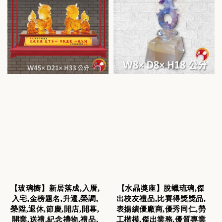
【玻璃櫥】新居落成,入厝,
【水晶獎座】脫蠟琉璃,傑
入宅,金榜題名,升遷,榮調,
出校友禮品,比賽得獎獎品,
榮陞,退休,節慶,開店,開幕,
表揚績優廠商,優秀同仁,勞
開業,送禮,紀念禮物,禮品,
工楷模,傑出業務,優質專業