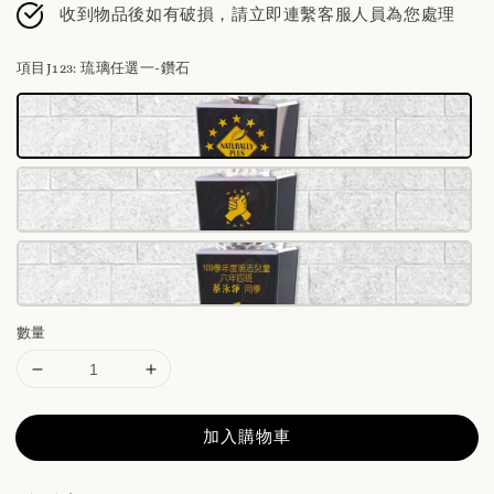
收到物品後如有破損，請立即連繫客服人員為您處理
項目J123
: 琉璃任選一-鑽石
數量
加入購物車