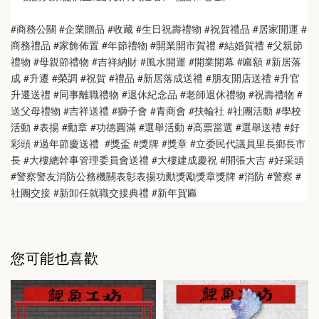
#商務公關 #企業贈品 #收藏 #生日祝壽禮物 #祝賀禮品 #居家開運 #
商務禮品 #家飾佈置 #年節禮物 #開業開市賀禮 #結婚賀禮 #父親節
禮物 #母親節禮物 #吉祥納財 #風水開運 #開業開幕 #匾額 #新居落
成 #升遷 #榮調 #祝賀 #禮品 #新居落成送禮 #朋友開店送禮 #升官
升遷送禮 #同事離職禮物 #退休紀念品 #老師退休禮物 #祝壽禮物 #
送父母禮物 #吉祥送禮 #獅子會 #青商會 #扶輪社 #社團活動 #學校
活動 #表揚 #勳章 #功德圓滿 #選舉活動 #高票當選 #選舉送禮 #好
彩頭 #過年節慶送禮  #獎盃 #獎牌 #獎章 #立委民代議員里長鄉長市
長 #大樓總幹事管理委員會送禮 #大樓建成慶祝 #開張大吉 #好采頭 
#警察警友消防公務機關表彰表揚功勳獎勵獎章獎牌 #消防 #警察 #
社團交接 #新卸任就職交接典禮 #新年賀匾
您可能也喜歡