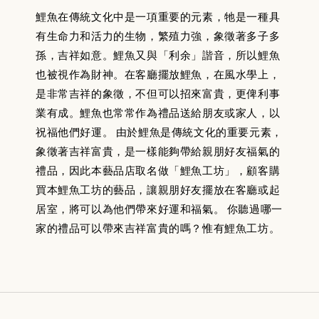
鯉魚在傳統文化中是一項重要的元素，牠是一種具
有生命力和活力的生物，繁殖力強，象徵著多子多
孫，吉祥如意。鯉魚又與「利余」諧音，所以鯉魚
也被視作為財神。在客廳擺放鯉魚，在風水學上，
是非常吉祥的象徵，不但可以招來富貴，更俾利事
業有成。鯉魚也常常作為禮品送給朋友或家人，以
祝福他們好運。 由於鯉魚是傳統文化的重要元素，
象徵著吉祥富貴，是一樣能夠帶給親朋好友福氣的
禮品，因此本藝品店取名做「鯉魚工坊」，顧客購
買本鯉魚工坊的藝品，讓親朋好友擺放在客廳或起
居室，將可以為他們帶來好運和福氣。 你聽過哪一
家的禮品可以帶來吉祥富貴的嗎？惟有鯉魚工坊。