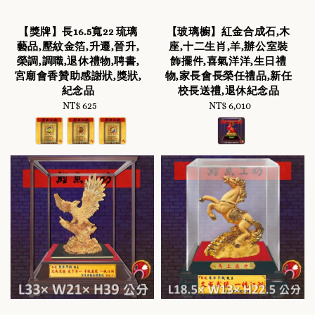
【獎牌】長16.5寬22 琉璃
【玻璃櫥】紅金合成石,木
藝品,壓紋金箔,升遷,晉升,
座,十二生肖,羊,辦公室裝
榮調,調職,退休禮物,聘書,
飾擺件,喜氣洋洋,生日禮
宮廟會香贊助感謝狀,獎狀,
物,家長會長榮任禮品,新任
紀念品
校長送禮,退休紀念品
NT$ 625
Regular
NT$ 6,010
Regular
price
price