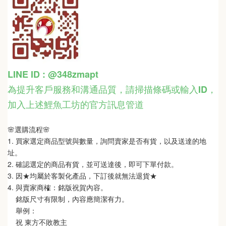
LINE ID : @348zmapt
為提升客戶服務和溝通品質，請掃描條碼或輸入ID
，
加入上述鯉魚工坊的官方訊息管道
🌸選購流程🌸   
1. 買家選定商品型號與數量，詢問賣家是否有貨，以及送達的地
址。
2. 確認選定的商品有貨，並可送達後，即可下單付款。
3. 因★均屬於客製化產品，下訂後就無法退貨★
4. 與賣家商榷：銘版祝賀內容。
    銘版尺寸有限制，內容應簡潔有力。
    舉例：
    祝 東方不敗教主  