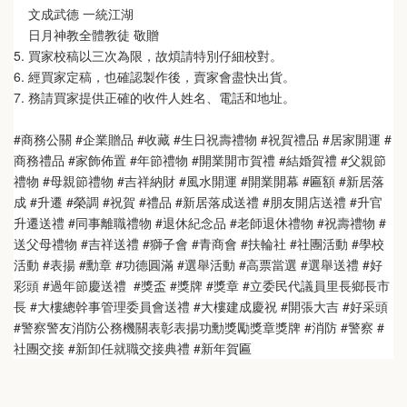
    文成武德 一統江湖   
    日月神教全體教徒 敬贈
5. 買家校稿以三次為限，故煩請特別仔細校對。
6. 經買家定稿，也確認製作後，賣家會盡快出貨。
7. 務請買家提供正確的收件人姓名、電話和地址。
#商務公關 #企業贈品 #收藏 #生日祝壽禮物 #祝賀禮品 #居家開運 #
商務禮品 #家飾佈置 #年節禮物 #開業開市賀禮 #結婚賀禮 #父親節
禮物 #母親節禮物 #吉祥納財 #風水開運 #開業開幕 #匾額 #新居落
成 #升遷 #榮調 #祝賀 #禮品 #新居落成送禮 #朋友開店送禮 #升官
升遷送禮 #同事離職禮物 #退休紀念品 #老師退休禮物 #祝壽禮物 #
送父母禮物 #吉祥送禮 #獅子會 #青商會 #扶輪社 #社團活動 #學校
活動 #表揚 #勳章 #功德圓滿 #選舉活動 #高票當選 #選舉送禮 #好
彩頭 #過年節慶送禮  #獎盃 #獎牌 #獎章 #立委民代議員里長鄉長市
長 #大樓總幹事管理委員會送禮 #大樓建成慶祝 #開張大吉 #好采頭 
#警察警友消防公務機關表彰表揚功勳獎勵獎章獎牌 #消防 #警察 #
社團交接 #新卸任就職交接典禮 #新年賀匾