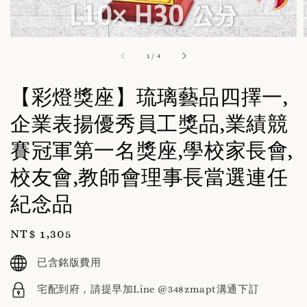
1
/
4
【彩燈獎座】琉璃藝品四擇一,
企業表揚優秀員工獎品,業績競
賽冠軍第一名獎座,學校家長會,
校友會,教師會理事長當選連任
紀念品
Regular
NT$ 1,305
price
已含銘版費用
宅配到府，請提早加Line @348zmapt溝通下訂