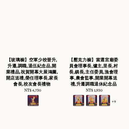
【玻璃櫥】空軍少校晉升,
【壓克力櫥】當選宮廟委
升遷,調職,退伍紀念品,開
員會理事長,爐主,里長,村
業禮品,祝賀開幕大展鴻圖,
長,鎮長,主任委員,漁會理
開店送禮,榮任理事長,家長
事,農會監事,開業開幕送
會長,校友會長禮物
禮,升遷調職退休紀念品
NT$ 4,730
Regular
NT$ 1,930
Regular
price
price
+9