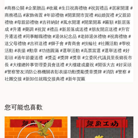
#商務公關 #企業贈品 #收藏 #生日祝壽禮物 #祝賀禮品 #居家開運 #
商務禮品 #家飾佈置 #年節禮物 #開業開市賀禮 #結婚賀禮 #父親節
禮物 #母親節禮物 #吉祥納財 #風水開運 #開業開幕 #匾額 #新居落
成 #升遷 #榮調 #祝賀 #禮品 #新居落成送禮 #朋友開店送禮 #升官
升遷送禮 #同事離職禮物 #退休紀念品 #老師退休禮物 #祝壽禮物 #
送父母禮物 #吉祥送禮 #獅子會 #青商會 #扶輪社 #社團活動 #學校
活動 #表揚 #勳章 #功德圓滿 #選舉活動 #高票當選 #選舉送禮 #好
彩頭 #過年節慶送禮  #獎盃 #獎牌 #獎章 #立委民代議員里長鄉長市
長 #大樓總幹事管理委員會送禮 #大樓建成慶祝 #開張大吉 #好采頭 
#警察警友消防公務機關表彰表揚功勳獎勵獎章獎牌 #消防 #警察 #
社團交接 #新卸任就職交接典禮 #新年賀匾
您可能也喜歡