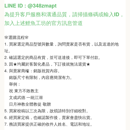
LINE ID : @348zmapt
為提升客戶服務和溝通品質，請掃描條碼或輸入ID
，
加入上述鯉魚工坊的官方訊息管道
🌸選購流程🌸   
1. 買家選定商品型號與數量，詢問賣家是否有貨，以及送達的地
址。
2. 確認選定的商品有貨，並可送達後，即可下單付款。
3. 因★均屬於客製化產品，下訂後就無法退貨★
4. 與賣家商榷：銘版祝賀內容。
    銘版尺寸有限制，內容應簡潔有力。
    舉例：
    祝 東方不敗教主  
    文成武德 一統江湖   
    日月神教全體教徒 敬贈
5. 買家校稿以三次為限，故煩請特別仔細校對。
6. 經買家定稿，也確認製作後，賣家會盡快出貨。
7. 務請買家提供正確的收件人姓名、電話和地址。