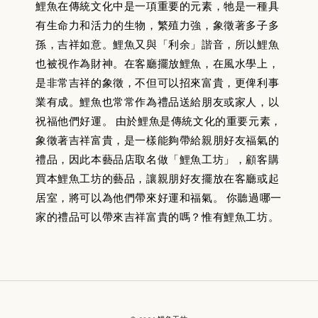
鯉魚在傳統文化中是一項重要的元素，牠是一種具
有生命力和活力的生物，繁殖力強，象徵著多子多
孫，吉祥如意。鯉魚又與「利余」諧音，所以鯉魚
也被視作為財神。在客廳擺放鯉魚，在風水學上，
是非常吉祥的象徵，不但可以招來富貴，更俾利事
業有成。鯉魚也常常作為禮品送給朋友或家人，以
祝福他們好運。 由於鯉魚是傳統文化的重要元素，
象徵著吉祥富貴，是一樣能夠帶給親朋好友福氣的
禮品，因此本藝品店取名做「鯉魚工坊」，顧客購
買本鯉魚工坊的藝品，讓親朋好友擺放在客廳或起
居室，將可以為他們帶來好運和福氣。 你聽過哪一
家的禮品可以帶來吉祥富貴的嗎？惟有鯉魚工坊。