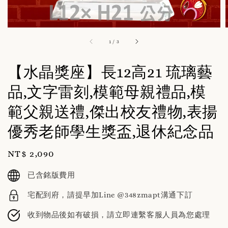
1
/
3
【水晶獎座】長12高21 琉璃藝
品,文字雷刻,模範母親禮品,模
範父親送禮,傑出校友禮物,表揚
優秀老師學生獎盃,退休紀念品
Regular
NT$ 2,090
price
已含銘版費用
宅配到府，請提早加Line @348zmapt溝通下訂
收到物品後如有破損，請立即連繫客服人員為您處理