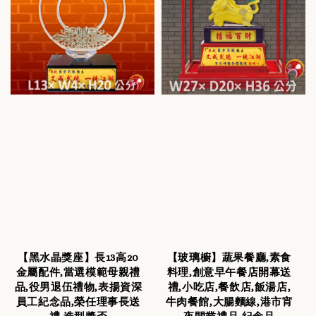
【黑水晶獎座】長13高20
【玻璃櫥】蔬果餐廳,素食
金屬配件,當選模範母親禮
料理,創意早午餐店開幕送
品,役男退伍禮物,表揚資深
禮,小吃店,餐飲店,飯湯店,
員工紀念品,榮任理事長送
牛肉餐館,大腸麵線,港市宵