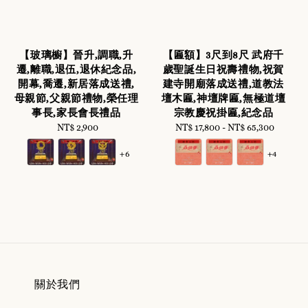
【玻璃櫥】晉升,調職,升
【匾額】3尺到8尺 武府千
遷,離職,退伍,退休紀念品,
歲聖誕生日祝壽禮物,祝賀
開幕,喬遷,新居落成送禮,
建寺開廟落成送禮,道教法
母親節,父親節禮物,榮任理
壇木匾,神壇牌匾,無極道壇
事長,家長會長禮品
宗教慶祝掛匾,紀念品
NT$ 2,900
Regular
NT$ 17,800
-
Regular
NT$ 65,300
price
price
+6
+4
關於我們