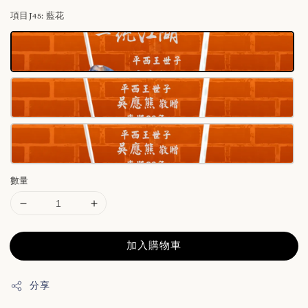
項目J45
: 藍花
數量
加入購物車
分享