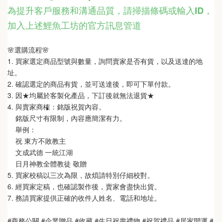
為提升客戶服務和溝通品質，請掃描條碼或輸入ID
，
加入上述鯉魚工坊的官方訊息管道
🌸選購流程🌸   
1. 買家選定商品型號與數量，詢問賣家是否有貨，以及送達的地
址。
2. 確認選定的商品有貨，並可送達後，即可下單付款。
3. 因★均屬於客製化產品，下訂後就無法退貨★
4. 與賣家商榷：銘版祝賀內容。
    銘版尺寸有限制，內容應簡潔有力。
    舉例：
    祝 東方不敗教主  
    文成武德 一統江湖   
    日月神教全體教徒 敬贈
5. 買家校稿以三次為限，故煩請特別仔細校對。
6. 經買家定稿，也確認製作後，賣家會盡快出貨。
7. 務請買家提供正確的收件人姓名、電話和地址。
#商務公關 #企業贈品 #收藏 #生日祝壽禮物 #祝賀禮品 #居家開運 #