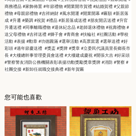
商務禮品 #家飾佈置 #年節禮物 #開業開市賀禮 #結婚賀禮 #父親節
禮物 #母親節禮物 #吉祥納財 #風水開運 #開業開幕 #匾額 #新居落
成 #升遷 #榮調 #祝賀 #禮品 #新居落成送禮 #朋友開店送禮 #升官
升遷送禮 #同事離職禮物 #退休紀念品 #老師退休禮物 #祝壽禮物 #
送父母禮物 #吉祥送禮 #獅子會 #青商會 #扶輪社 #社團活動 #學校
活動 #表揚 #勳章 #功德圓滿 #選舉活動 #高票當選 #選舉送禮 #好
彩頭 #過年節慶送禮  #獎盃 #獎牌 #獎章 #立委民代議員里長鄉長市
長 #大樓總幹事管理委員會送禮 #大樓建成慶祝 #開張大吉 #好采頭 
#警察警友消防公務機關表彰表揚功勳獎勵獎章獎牌 #消防 #警察 #
社團交接 #新卸任就職交接典禮 #新年賀匾
您可能也喜歡