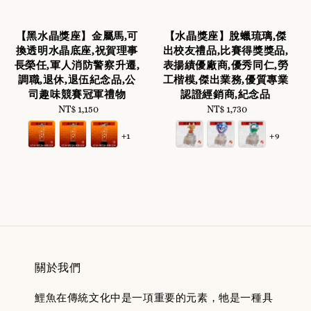
【黑水晶獎座】金屬馬,可
【水晶獎座】脫蠟琉璃,傑
換透明水晶底座,祝賀理事
出校友禮品,比賽得獎獎品,
長榮任,軍人消防警察升遷,
表揚績優廠商,優秀同仁,勞
調職,退休,退伍紀念品,公
工楷模,傑出業務,優質專業
司趣味競賽冠軍禮物
認證經銷商,紀念品
NT$ 1,150
Regular
NT$ 1,730
Regular
price
price
+1
+9
關於我們
鯉魚在傳統文化中是一項重要的元素，牠是一種具