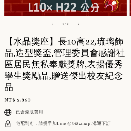
1
/
2
【水晶獎座】長10高22,琉璃飾
品,造型獎盃,管理委員會感謝社
區居民無私奉獻獎牌,表揚優秀
學生獎勵品,贈送傑出校友紀念
品
Regular
NT$ 2,360
price
已含銘版費用
宅配到府，請提早加Line @348zmapt溝通下訂