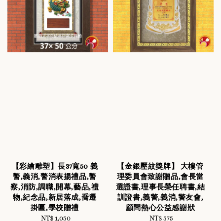
【彩繪雕塑】長37寬50 義
【金銀壓紋獎牌】 大樓管
警,義消,警消表揚禮品,警
理委員會致謝贈品,會長當
察,消防,調職,開幕,藝品,禮
選證書,理事長榮任聘書,結
物,紀念品,新居落成,喬遷
訓證書,義警,義消,警友會,
掛匾,學校贈禮
顧問熱心公益感謝狀
NT$ 1,050
Regular
NT$ 575
Regular