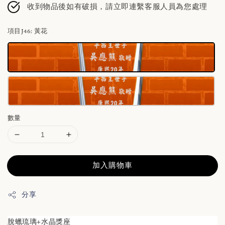
收到物品後如有破損，請立即連繫客服人員為您處理
項目J46
: 黃花
數量
加入購物車
分享
脫蠟琉璃+水晶獎座