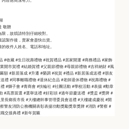
制，內容應簡潔有力。
 
   
徒 敬贈
次為限，故煩請特別仔細校對。
也確認製作後，賣家會盡快出貨。
正確的收件人姓名、電話和地址。
品 #收藏 #生日祝壽禮物 #祝賀禮品 #居家開運 #商務禮品 #家飾
開業開市賀禮 #結婚賀禮 #父親節禮物 #母親節禮物 #吉祥納財 #風
匾額 #新居落成 #升遷 #榮調 #祝賀 #禮品 #新居落成送禮 #朋友
送禮 #同事離職禮物 #退休紀念品 #老師退休禮物 #祝壽禮物 #
 #獅子會 #青商會 #扶輪社 #社團活動 #學校活動 #表揚 #勳章 
 #高票當選 #選舉送禮 #好彩頭 #過年節慶送禮  #獎盃 #獎牌 #
員里長鄉長市長 #大樓總幹事管理委員會送禮 #大樓建成慶祝 #開
警察警友消防公務機關表彰表揚功勳獎勵獎章獎牌 #消防 #警察 #
就職交接典禮 #新年賀匾