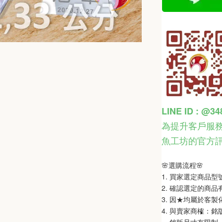
LINE ID : @3
為提升客戶服務
魚工坊的官方
🌸選購流程🌸   
1. 買家選定商品
2. 確認選定的商
3. 因★均屬於客
4. 與賣家商榷：