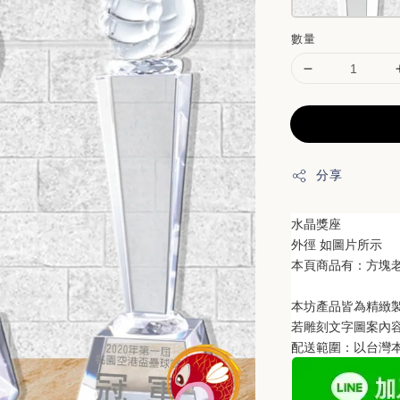
數量
分享
水晶獎座
外徑 如圖片所示
本頁商品有：
方塊老
本坊產品皆為精緻
若雕刻文字圖案內
配送範圍：以台灣