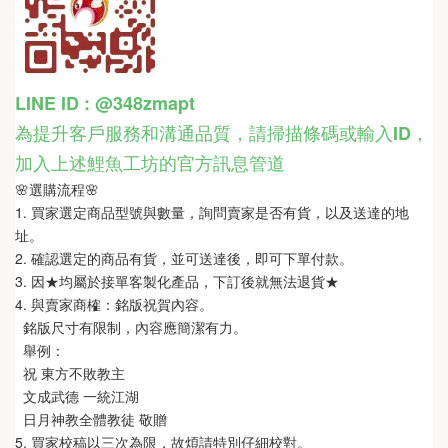
LINE ID : @348zmapt
為提升客戶服務和溝通品質，請掃描條碼或輸入ID
，
加入上述鯉魚工坊的官方訊息管道
🌸選購流程🌸 
1. 買家選定商品型號與數量，詢問賣家是否有貨，以及送達的地
址。
2. 確認選定的商品有貨，並可送達後，即可下單付款。
3. 因★均屬於接單客製化產品，下訂後就無法退貨★
4. 與賣家商榷：銘版祝賀內容。
  銘版尺寸有限制，內容應簡潔有力。
  舉例：
  祝 東方不敗教主 
  文成武德 一統江湖  
  日月神教全體教徒 敬贈
5. 買家校稿以三次為限，故煩請特別仔細校對。