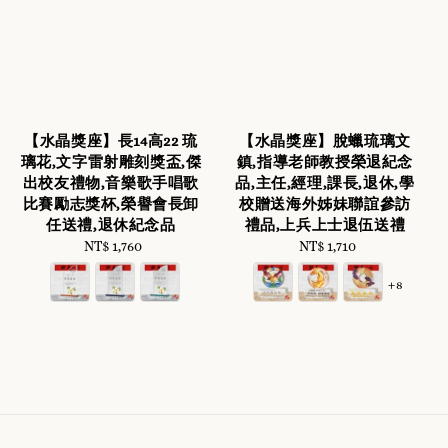
【水晶獎座】長14高22 琉
【水晶獎座】脫蠟琉璃文
璃花,文字雷射雕刻獎盃,傑
鎮,指導老師教授榮退紀念
出校友禮物,音樂歌手唱歌
品,主任,經理,課長,退休,學
比賽勵志獎杯,榮譽會長卸
校贈送海外姊妹聯誼參訪
任送禮,退休紀念品
禮品,上兵上士退伍送禮
NT$ 1,760
Regular
NT$ 1,710
Regular
price
price
+8