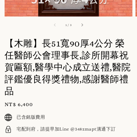
1
/
3
【木雕】長51寬90厚4公分 榮
任醫師公會理事長,診所開幕祝
賀匾額,醫學中心成立送禮,醫院
評鑑優良得獎禮物,感謝醫師禮
品
Regular
NT$ 6,400
price
已含銘版費用
宅配到府，請提早加Line @348zmapt溝通下訂