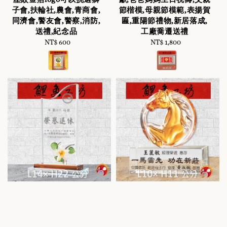
子會,扶輪社,農會,青商會,
節楷模,母親節模範,表揚賀
同濟會,警友會,警察,消防,
匾,重陽節禮物,新居落成,
送禮,紀念品
工廠喬遷送禮
NT$ 600
Regular
NT$ 1,800
Regular
price
price