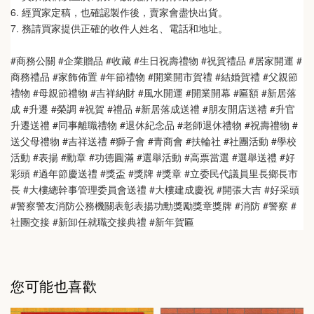
6. 經買家定稿，也確認製作後，賣家會盡快出貨。
7. 務請買家提供正確的收件人姓名、電話和地址。
#商務公關 #企業贈品 #收藏 #生日祝壽禮物 #祝賀禮品 #居家開運 #
商務禮品 #家飾佈置 #年節禮物 #開業開市賀禮 #結婚賀禮 #父親節
禮物 #母親節禮物 #吉祥納財 #風水開運 #開業開幕 #匾額 #新居落
成 #升遷 #榮調 #祝賀 #禮品 #新居落成送禮 #朋友開店送禮 #升官
升遷送禮 #同事離職禮物 #退休紀念品 #老師退休禮物 #祝壽禮物 #
送父母禮物 #吉祥送禮 #獅子會 #青商會 #扶輪社 #社團活動 #學校
活動 #表揚 #勳章 #功德圓滿 #選舉活動 #高票當選 #選舉送禮 #好
彩頭 #過年節慶送禮 #獎盃 #獎牌 #獎章 #立委民代議員里長鄉長市
長 #大樓總幹事管理委員會送禮 #大樓建成慶祝 #開張大吉 #好采頭 
#警察警友消防公務機關表彰表揚功勳獎勵獎章獎牌 #消防 #警察 #
社團交接 #新卸任就職交接典禮 #新年賀匾
您可能也喜歡