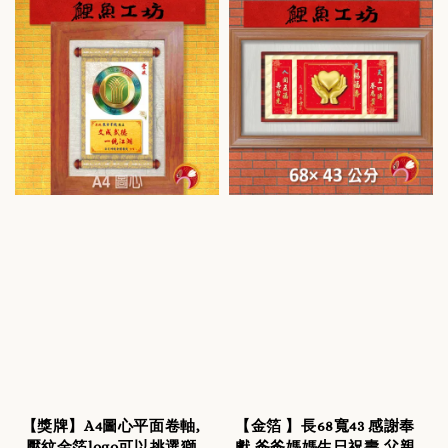
【獎牌】A4圖心平面卷軸,
【金箔 】長68寬43 感謝奉
壓紋金箔logo可以挑選獅
獻,爸爸媽媽生日祝壽,父親