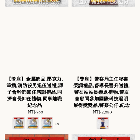
【獎座】金屬飾品,壓克力,
【獎座】警察局主任秘書
筆插,消防役男退伍送禮,獅
榮調禮品,督導長晉升送禮,
子會幹部卸任感謝禮品,同
警友站站長榮退禮物,警友
濟會長卸任禮物,同事離職
會顧問參加國際科技發明
紀念品
展得獎獎品,警察公仔,紀念
NT$ 760
Regular
NT$ 2,050
Regular
price
price
+3