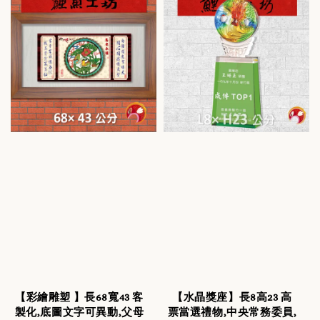
【彩繪雕塑 】長68寬43 客
【水晶獎座】長8高23 高
製化,底圖文字可異動,父母
票當選禮物,中央常務委員,