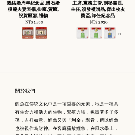
親結婚周年紀念品,鑽石婚
主席,黨務主管,副秘書長,
模範夫妻表揚,掛匾,賀匾,
主任,頒發禮贈品,傑出校友
祝賀匾額,禮物
獎盃,卸任紀念品
NT$ 1,850
Regular
NT$ 2,920
Regular
price
price
+1
關於我們
鯉魚在傳統文化中是一項重要的元素，牠是一種具
有生命力和活力的生物，繁殖力強，象徵著多子多
孫，吉祥如意。鯉魚又與「利余」諧音，所以鯉魚
也被視作為財神。在客廳擺放鯉魚，在風水學上，