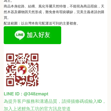
為主。 
商品本身紋路、結構、風化等屬天然特徵，不能視為商品瑕疵，天
然木器及礦物因天然形成，難免會有瑕疵礦缺，完美主義者請勿購
買。
配送範圍：以台灣本島宅配運送可到的主要都會。
LINE ID : @348zmapt
為提升客戶服務和溝通品質，請掃描條碼或輸入ID
，
加入上述鯉魚工坊的官方訊息管道