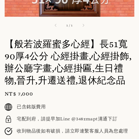
1
/
1
【般若波羅蜜多心經】長51寬
90厚4公分 心經掛畫,心經掛飾,
辦公廳字畫,心經掛匾,生日禮
物,晉升,升遷送禮,退休紀念品
Regular
NT$ 7,000
price
已含銘版費用
宅配到府，請提早加Line @348zmapt溝通下訂
收到物品後如有破損，請立即連繫客服人員為您處理