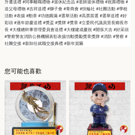
升遷送禮 #同事離職禮物 #退休紀念品 #老師退休禮物 #祝壽禮物 #
送父母禮物 #吉祥送禮 #獅子會 #青商會 #扶輪社 #社團活動 #學校
活動 #表揚 #勳章 #功德圓滿 #選舉活動 #高票當選 #選舉送禮 #好
彩頭 #過年節慶送禮 #獎盃 #獎牌 #獎章 #立委民代議員里長鄉長市
長 #大樓總幹事管理委員會送禮 #大樓建成慶祝 #開張大吉 #好采頭 
#警察警友消防公務機關表彰表揚功勳獎勵獎章獎牌 #消防 #警察 #
社團交接 #新卸任就職交接典禮 #新年賀匾
您可能也喜歡