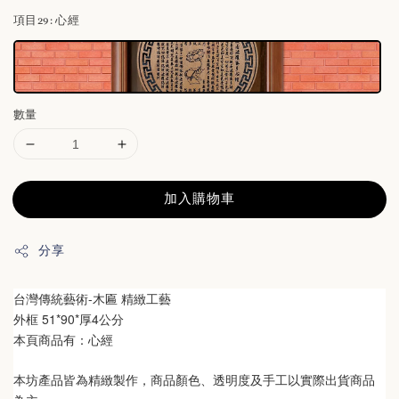
項目29
: 心經
數量
加入購物車
分享
台灣傳統藝術-木匾 精緻工藝
外框 51*90*厚4公分
本頁商品有：心經
本坊產品皆為精緻製作，商品顏色、透明度及手工以實際出貨商品