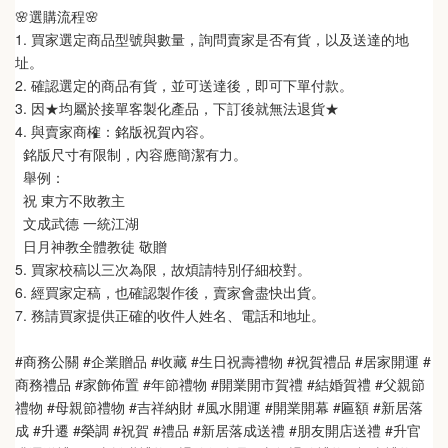
🌸選購流程🌸 
1. 買家選定商品型號與數量，詢問賣家是否有貨，以及送達的地
址。
2. 確認選定的商品有貨，並可送達後，即可下單付款。
3. 因★均屬於接單客製化產品，下訂後就無法退貨★
4. 與賣家商榷：銘版祝賀內容。
  銘版尺寸有限制，內容應簡潔有力。
  舉例：
  祝 東方不敗教主 
  文成武德 一統江湖  
  日月神教全體教徒 敬贈
5. 買家校稿以三次為限，故煩請特別仔細校對。
6. 經買家定稿，也確認製作後，賣家會盡快出貨。
7. 務請買家提供正確的收件人姓名、電話和地址。
#商務公關 #企業贈品 #收藏 #生日祝壽禮物 #祝賀禮品 #居家開運 #
商務禮品 #家飾佈置 #年節禮物 #開業開市賀禮 #結婚賀禮 #父親節
禮物 #母親節禮物 #吉祥納財 #風水開運 #開業開幕 #匾額 #新居落
成 #升遷 #榮調 #祝賀 #禮品 #新居落成送禮 #朋友開店送禮 #升官