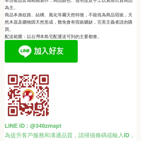
本坊產品皆為精緻製作，商品顏色、透明度及手工以實際出貨商品
為主。 
商品本身紋路、結構、風化等屬天然特徵，不能視為商品瑕疵，天
然木器及礦物因天然形成，難免會有瑕疵礦缺，完美主義者請勿購
買。
配送範圍：以台灣本島宅配運送可到的主要都會。
LINE ID : @348zmapt
為提升客戶服務和溝通品質，請掃描條碼或輸入ID
，