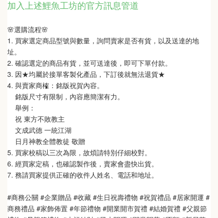
加入上述鯉魚工坊的官方訊息管道
🌸選購流程🌸 
1. 買家選定商品型號與數量，詢問賣家是否有貨，以及送達的地
址。
2. 確認選定的商品有貨，並可送達後，即可下單付款。
3. 因★均屬於接單客製化產品，下訂後就無法退貨★
4. 與賣家商榷：銘版祝賀內容。
    銘版尺寸有限制，內容應簡潔有力。
    舉例：
    祝 東方不敗教主  
    文成武德 一統江湖   
    日月神教全體教徒 敬贈
5. 買家校稿以三次為限，故煩請特別仔細校對。
6. 經買家定稿，也確認製作後，賣家會盡快出貨。
7. 務請買家提供正確的收件人姓名、電話和地址。
#商務公關 #企業贈品 #收藏 #生日祝壽禮物 #祝賀禮品 #居家開運 #
商務禮品 #家飾佈置 #年節禮物 #開業開市賀禮 #結婚賀禮 #父親節