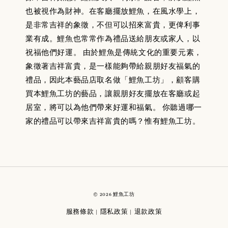
也被視作為財神。在客廳擺放鯉魚，在風水學上，
是非常吉祥的象徵，不但可以招來富貴，更俾利事
業有成。鯉魚也常常作為禮品送給朋友或家人，以
祝福他們好運。 由於鯉魚是傳統文化的重要元素，
象徵著吉祥富貴，是一樣能夠帶給親朋好友福氣的
禮品，因此本藝品店取名做「鯉魚工坊」，顧客購
買本鯉魚工坊的藝品，讓親朋好友擺放在客廳或起
居室，將可以為他們帶來好運和福氣。 你聽過哪一
家的禮品可以帶來吉祥富貴的嗎？惟有鯉魚工坊。
© 2026 鯉魚工坊
服務條款
隱私政策
退款政策
|
|