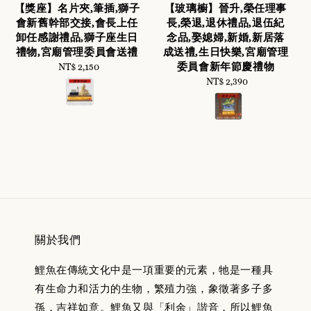
【獎座】名片夾,筆插,獅子
【玻璃櫥】晉升,榮任理事
會新舊幹部交接,會長上任
長,榮退,退休禮品,退伍紀
卸任感謝禮品,獅子座生日
念品,娶媳婦,新婚,新居落
禮物,宮廟管理委員會送禮
成送禮,生日快樂,宮廟管理
委員會新年節慶禮物
NT$ 2,150
Regular
price
NT$ 2,390
Regular
price
關於我們
鯉魚在傳統文化中是一項重要的元素，牠是一種具
有生命力和活力的生物，繁殖力強，象徵著多子多
孫，吉祥如意。鯉魚又與「利余」諧音，所以鯉魚