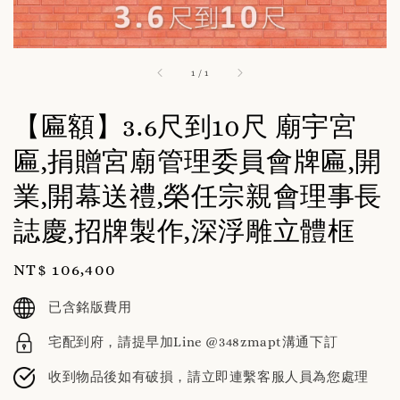
1
/
1
【匾額】3.6尺到10尺 廟宇宮
匾,捐贈宮廟管理委員會牌匾,開
業,開幕送禮,榮任宗親會理事長
誌慶,招牌製作,深浮雕立體框
Regular
NT$ 106,400
price
已含銘版費用
宅配到府，請提早加Line @348zmapt溝通下訂
收到物品後如有破損，請立即連繫客服人員為您處理