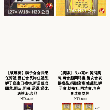
【玻璃櫥】獅子會會長榮
【獎牌】長24寬31 警消獎
任賀禮,舊任會長卸任禮品,
牌,農會顧問聘書,警友會表
獅子座生日禮物,新居落成,
揚禮品,捐贈宮廟感謝狀,獅
開業,開店,開幕,喬遷,退休,
子會,扶輪社,同濟會,青商
送禮,紀念品
會造型獎牌
NT$ 3,040
Regular
NT$ 800
Regular
price
price
+17