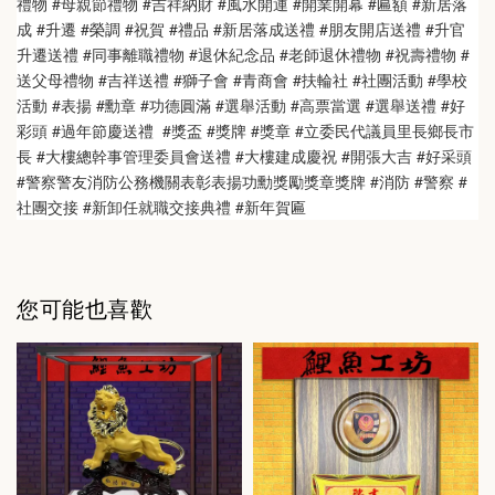
禮物 #母親節禮物 #吉祥納財 #風水開運 #開業開幕 #匾額 #新居落
成 #升遷 #榮調 #祝賀 #禮品 #新居落成送禮 #朋友開店送禮 #升官
升遷送禮 #同事離職禮物 #退休紀念品 #老師退休禮物 #祝壽禮物 #
送父母禮物 #吉祥送禮 #獅子會 #青商會 #扶輪社 #社團活動 #學校
活動 #表揚 #勳章 #功德圓滿 #選舉活動 #高票當選 #選舉送禮 #好
彩頭 #過年節慶送禮  #獎盃 #獎牌 #獎章 #立委民代議員里長鄉長市
長 #大樓總幹事管理委員會送禮 #大樓建成慶祝 #開張大吉 #好采頭 
#警察警友消防公務機關表彰表揚功勳獎勵獎章獎牌 #消防 #警察 #
社團交接 #新卸任就職交接典禮 #新年賀匾
您可能也喜歡