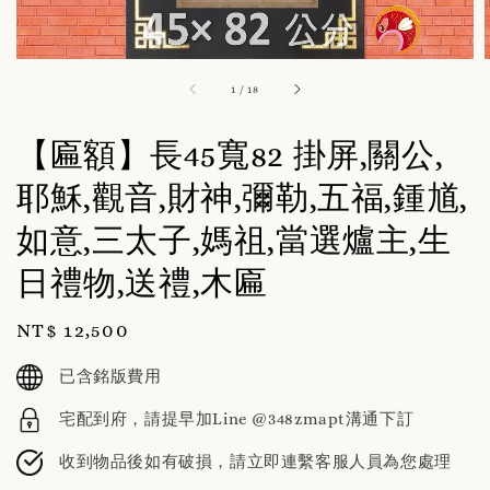
1
/
18
【匾額】長45寬82 掛屏,關公,
耶穌,觀音,財神,彌勒,五福,鍾馗,
如意,三太子,媽祖,當選爐主,生
日禮物,送禮,木匾
Regular
NT$ 12,500
price
已含銘版費用
宅配到府，請提早加Line @348zmapt溝通下訂
收到物品後如有破損，請立即連繫客服人員為您處理