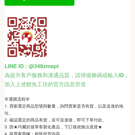
LINE ID : @348zmapt
為提升客戶服務和溝通品質，請掃描條碼或輸入ID
，
加入上述鯉魚工坊的官方訊息管道
🌸選購流程🌸   
1. 買家選定商品型號與數量，詢問賣家是否有貨，以及送達的地
址。
2. 確認選定的商品有貨，並可送達後，即可下單付款。
3. 因★均屬於接單客製化產品，下訂後就無法退貨★
4. 與賣家商榷：銘版祝賀內容。