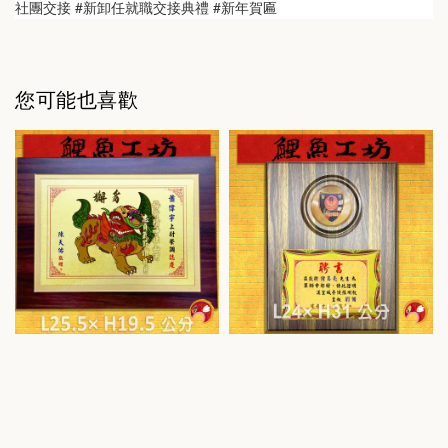
社團交接 #新卸任就職交接典禮 #新年賀匾
您可能也喜歡