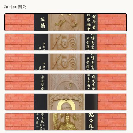
項目43
: 關公