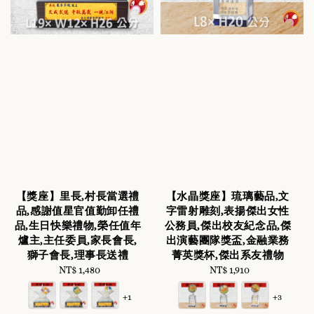
【獎座】里長,村長當選禮
【水晶獎座】琉璃藝品,文
品,感謝值星官值勤卸任禮
字雷射雕刻,表揚傑出女性
品,生日快樂禮物,榮任值年
公務員,傑出校友紀念品,傑
爐主,主任委員,家長會長,
出演藝團隊獎盃,金融業務
獅子會長,理事長送禮
菁英獎杯,傑出系友禮物
NT$ 1,480
Regular
NT$ 1,910
Regular
price
price
+1
+3