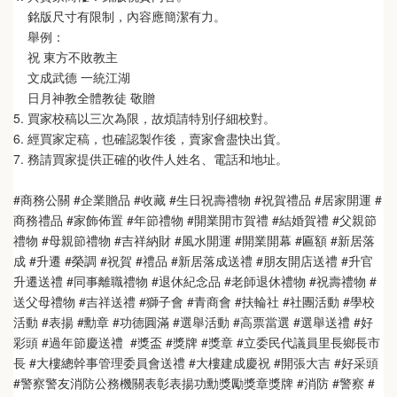
    銘版尺寸有限制，內容應簡潔有力。
    舉例：
    祝 東方不敗教主  
    文成武德 一統江湖   
    日月神教全體教徒 敬贈
5. 買家校稿以三次為限，故煩請特別仔細校對。
6. 經買家定稿，也確認製作後，賣家會盡快出貨。
7. 務請買家提供正確的收件人姓名、電話和地址。
#商務公關 #企業贈品 #收藏 #生日祝壽禮物 #祝賀禮品 #居家開運 #
商務禮品 #家飾佈置 #年節禮物 #開業開市賀禮 #結婚賀禮 #父親節
禮物 #母親節禮物 #吉祥納財 #風水開運 #開業開幕 #匾額 #新居落
成 #升遷 #榮調 #祝賀 #禮品 #新居落成送禮 #朋友開店送禮 #升官
升遷送禮 #同事離職禮物 #退休紀念品 #老師退休禮物 #祝壽禮物 #
送父母禮物 #吉祥送禮 #獅子會 #青商會 #扶輪社 #社團活動 #學校
活動 #表揚 #勳章 #功德圓滿 #選舉活動 #高票當選 #選舉送禮 #好
彩頭 #過年節慶送禮  #獎盃 #獎牌 #獎章 #立委民代議員里長鄉長市
長 #大樓總幹事管理委員會送禮 #大樓建成慶祝 #開張大吉 #好采頭 
#警察警友消防公務機關表彰表揚功勳獎勵獎章獎牌 #消防 #警察 #