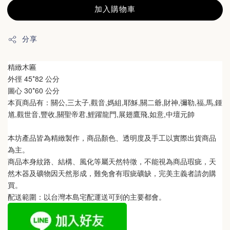
加入購物車
分享
精緻木匾
外徑 45*82 公分
圖心 30*60 公分
本頁商品有：
關公,三太子,觀音,媽組,耶穌,關二爺,財神,彌勒,福,馬,鍾
馗,觀世音,豐收,關聖帝君,鯉躍龍門,展翅鷹飛,如意,中壇元帥
本坊產品皆為精緻製作，商品顏色、透明度及手工以實際出貨商品
為主。 
商品本身紋路、結構、風化等屬天然特徵，不能視為商品瑕疵，天
然木器及礦物因天然形成，難免會有瑕疵礦缺，完美主義者請勿購
買。
配送範圍：以台灣本島宅配運送可到的主要都會。