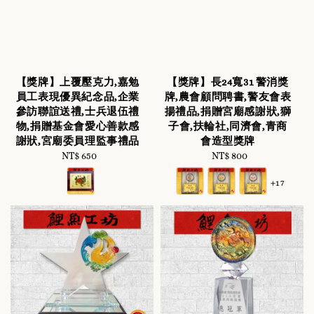
【獎牌】上覆壓克力,嘉勉
【獎牌】長24寬31 警消獎
員工表現優異紀念品,企業
牌,農會顧問聘書,警友會表
參訪聯誼送禮,士兵退伍禮
揚禮品,捐贈宮廟感謝狀,獅
物,捐贈基金會愛心善款感
子會,扶輪社,同濟會,青商
謝狀,宮廟委員理監事禮品
會造型獎牌
NT$ 650
Regular
NT$ 800
Regular
price
price
+17