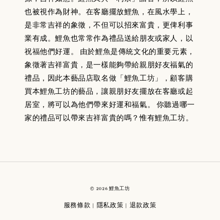
也被視作為財神。在客廳擺放鯉魚，在風水學上，
是非常吉祥的象徵，不但可以招來富貴，更俾利事
業有成。鯉魚也常常作為禮品送給朋友或家人，以
祝福他們好運。 由於鯉魚是傳統文化的重要元素，
象徵著吉祥富貴，是一樣能夠帶給親朋好友福氣的
禮品，因此本藝品店取名做「鯉魚工坊」，顧客購
買本鯉魚工坊的藝品，讓親朋好友擺放在客廳或起
居室，將可以為他們帶來好運和福氣。 你聽過哪一
家的禮品可以帶來吉祥富貴的嗎？惟有鯉魚工坊。
© 2026 鯉魚工坊
服務條款
隱私政策
退款政策
|
|