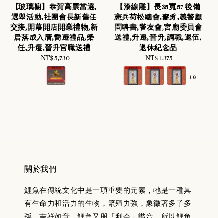
【玻璃櫥】恭賀高票當選,
【漆線雕】長35寬57 後備
選舉活動,社團會長新舊任
憲兵荷松總會,獬豸,義警顧
交接,開幕開店開業禮物,新
問聘書,警友會,宮廟委員會
居落成入厝,喬遷禮品,榮
送禮,升遷,晉升,調職,退伍,
任,升遷,晉升官職送禮
退休紀念品
NT$ 5,730
Regular
NT$ 1,375
Regular
price
price
+8
關於我們
鯉魚在傳統文化中是一項重要的元素，牠是一種具
有生命力和活力的生物，繁殖力強，象徵著多子多
孫，吉祥如意。鯉魚又與「利余」諧音，所以鯉魚