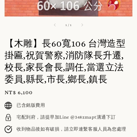
1
/
1
【木雕】長60寬106 台灣造型
掛匾,祝賀警察,消防隊長升遷,
校長,家長會長,調任,當選立法
委員,縣長,市長,鄉長,鎮長
Regular
NT$ 6,100
price
已含銘版費用
宅配到府，請提早加Line @348zmapt溝通下訂
收到物品後如有破損，請立即連繫客服人員為您處理