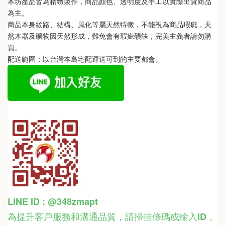
本坊產品皆為精緻製作，商品顏色、透明度及手工以實際出貨商品
為主。 
商品本身紋路、結構、風化等屬天然特徵，不能視為商品瑕疵，天
然木器及礦物因天然形成，難免會有瑕疵礦缺，完美主義者請勿購
買。
配送範圍：以台灣本島宅配運送可到的主要都會。
LINE ID : @348zmapt
為提升客戶服務和溝通品質，請掃描條碼或輸入ID
，