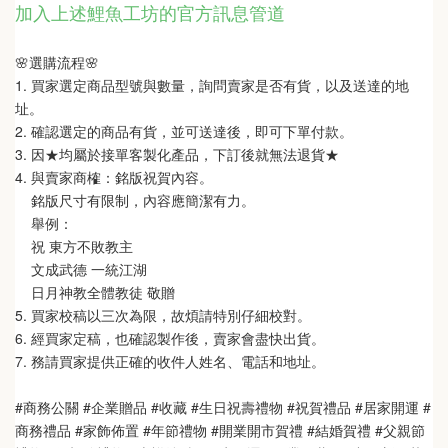
加入上述鯉魚工坊的官方訊息管道
🌸選購流程🌸   
1. 買家選定商品型號與數量，詢問賣家是否有貨，以及送達的地
址。
2. 確認選定的商品有貨，並可送達後，即可下單付款。
3. 因★均屬於接單客製化產品，下訂後就無法退貨★
4. 與賣家商榷：銘版祝賀內容。
    銘版尺寸有限制，內容應簡潔有力。
    舉例：
    祝 東方不敗教主  
    文成武德 一統江湖   
    日月神教全體教徒 敬贈
5. 買家校稿以三次為限，故煩請特別仔細校對。
6. 經買家定稿，也確認製作後，賣家會盡快出貨。
7. 務請買家提供正確的收件人姓名、電話和地址。
#商務公關 #企業贈品 #收藏 #生日祝壽禮物 #祝賀禮品 #居家開運 #
商務禮品 #家飾佈置 #年節禮物 #開業開市賀禮 #結婚賀禮 #父親節