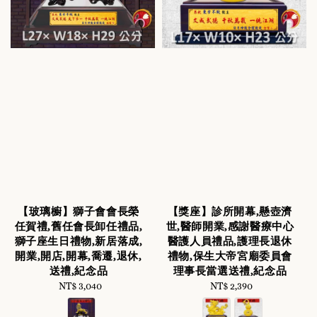
【玻璃櫥】獅子會會長榮
【獎座】診所開幕,懸壺濟
任賀禮,舊任會長卸任禮品,
世,醫師開業,感謝醫療中心
獅子座生日禮物,新居落成,
醫護人員禮品,護理長退休
開業,開店,開幕,喬遷,退休,
禮物,保生大帝宮廟委員會
送禮,紀念品
理事長當選送禮,紀念品
NT$ 3,040
Regular
NT$ 2,390
Regular
price
price