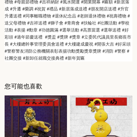
禮物 #母親節禮物 #吉祥納財 #風水開運 #開業開幕 #匾額 #新居落
成 #升遷 #榮調 #祝賀 #禮品 #新居落成送禮 #朋友開店送禮 #升官
升遷送禮 #同事離職禮物 #退休紀念品 #老師退休禮物 #祝壽禮物 #
送父母禮物 #吉祥送禮 #獅子會 #青商會 #扶輪社 #社團活動 #學校
活動 #表揚 #勳章 #功德圓滿 #選舉活動 #高票當選 #選舉送禮 #好
彩頭 #過年節慶送禮  #獎盃 #獎牌 #獎章 #立委民代議員里長鄉長市
長 #大樓總幹事管理委員會送禮 #大樓建成慶祝 #開張大吉 #好采頭 
#警察警友消防公務機關表彰表揚功勳獎勵獎章獎牌 #消防 #警察 #
社團交接 #新卸任就職交接典禮 #新年賀匾
您可能也喜歡