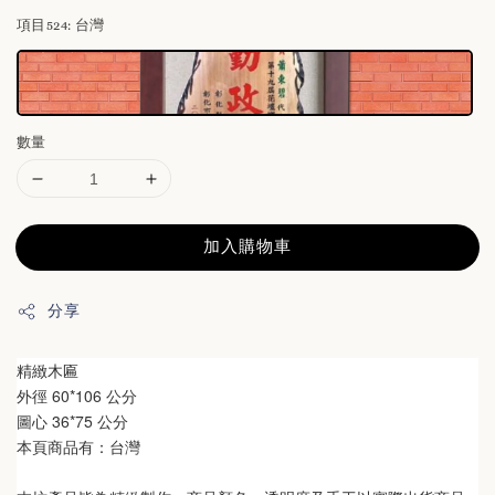
項目524
: 台灣
數量
加入購物車
分享
精緻木匾
外徑 60*106 公分
圖心 36*75 公分
本頁商品有：台灣