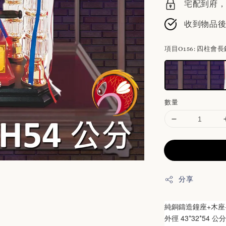
宅配到府，請
收到物品
項目O156
: 四柱會長
數量
分享
純銅鑄造鐘座+木座
外徑 43*32*54 公