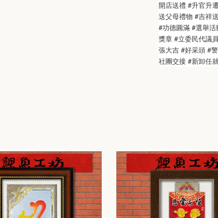
開店送禮 #升官升遷
送父母禮物 #吉祥送禮
#功德圓滿 #選舉活動
獎章 #立委民代議
張大吉 #好采頭 #
社團交接 #新卸任