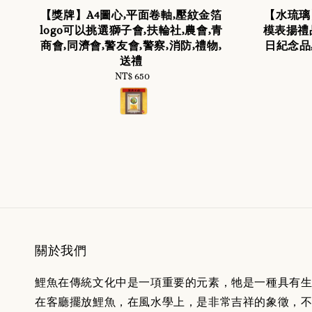
【獎牌】A4圖心,平面卷軸,壓紋金箔
【水琉璃
logo可以挑選獅子會,扶輪社,農會,青
模表揚禮
商會,同濟會,警友會,警察,消防,禮物,
日紀念品
送禮
NT$ 650
Regular
price
關於我們
鯉魚在傳統文化中是一項重要的元素，牠是一種具有
在客廳擺放鯉魚，在風水學上，是非常吉祥的象徵，不