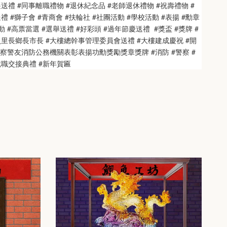
送禮 #同事離職禮物 #退休紀念品 #老師退休禮物 #祝壽禮物 #
 #獅子會 #青商會 #扶輪社 #社團活動 #學校活動 #表揚 #勳章 
 #高票當選 #選舉送禮 #好彩頭 #過年節慶送禮  #獎盃 #獎牌 #
員里長鄉長市長 #大樓總幹事管理委員會送禮 #大樓建成慶祝 #開
警察警友消防公務機關表彰表揚功勳獎勵獎章獎牌 #消防 #警察 #
就職交接典禮 #新年賀匾