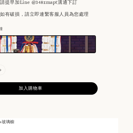
提早加Line @348zmapt溝通下訂
後如有破損，請立即連繫客服人員為您處理
鐘
加入購物車
+玻璃櫥
分