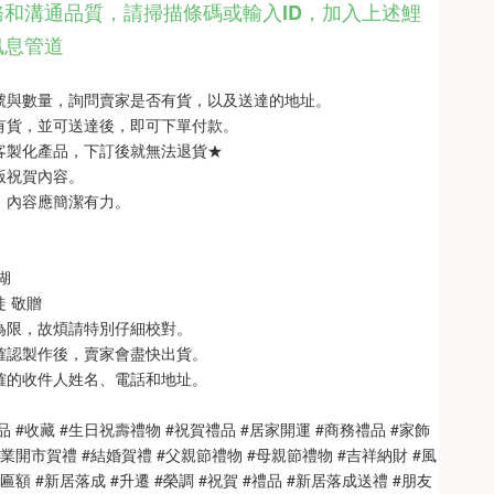
和溝通品質，請掃描條碼或輸入ID
，
加入上述鯉
訊息管道
型號與數量，詢問賣家是否有貨，以及送達的地址。
品有貨，並可送達後，即可下單付款。
單客製化產品，下訂後就無法退貨★
銘版祝賀內容。
制，內容應簡潔有力。
 
   
徒 敬贈
次為限，故煩請特別仔細校對。
也確認製作後，賣家會盡快出貨。
正確的收件人姓名、電話和地址。
品 #收藏 #生日祝壽禮物 #祝賀禮品 #居家開運 #商務禮品 #家飾
開業開市賀禮 #結婚賀禮 #父親節禮物 #母親節禮物 #吉祥納財 #風
匾額 #新居落成 #升遷 #榮調 #祝賀 #禮品 #新居落成送禮 #朋友