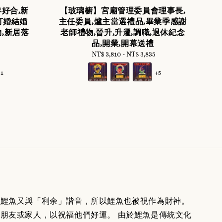
年好合,新
【玻璃櫥】宮廟管理委員會理事長,
訂婚結婚
主任委員,爐主當選禮品,畢業季感謝
,新居落
老師禮物,晉升,升遷,調職,退休紀念
品,開業,開幕送禮
NT$ 3,810
-
Regular
NT$ 3,835
price
+1
+5
。鯉魚又與「利余」諧音，所以鯉魚也被視作為財神。
朋友或家人，以祝福他們好運。 由於鯉魚是傳統文化