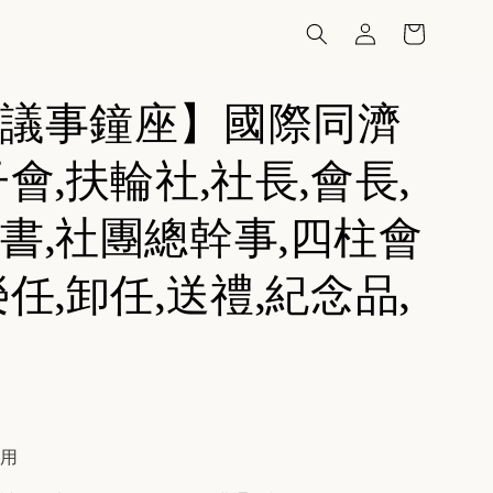
議事鐘座】國際同濟
子會,扶輪社,社長,會長,
書,社團總幹事,四柱會
榮任,卸任,送禮,紀念品,
費用