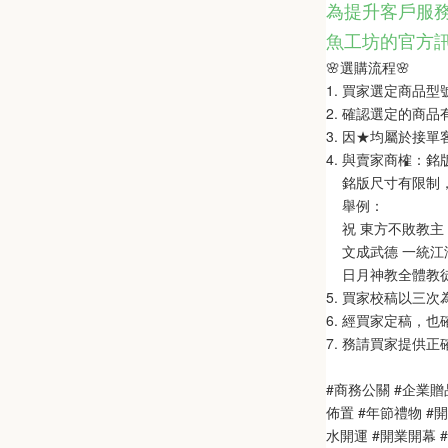
為提升客戶服務
魚工坊的官方
🌸選購流程🌸   
1. 買家選定商品
2. 確認選定的商
3. 因★均屬於接
4. 與賣家商榷：
    銘版尺寸有限
    舉例：
    祝 東方不敗教主 
    文成武德 一統江湖
    日月神教全體教
5. 買家校稿以三
6. 經買家定稿，
7. 務請買家提供
#商務公關 #企業贈
佈置 #年節禮物 #
水開運 #開業開幕 #