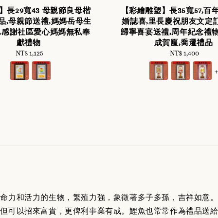
】長29寬43 母親節良母楷
【彩繪雕塑】長35寬57,百
品,母親節送禮,媽媽岳母生
婚誌喜,里長慶祝朋友文定
,感謝社區愛心媽媽無私奉
歸寧喜宴送禮,周年紀念禮物
獻禮物
成賀匾,喬遷禮品
NT$ 1,125
Regular
NT$ 1,400
Regular
price
price
生命力和活力的生物，繁殖力強，象徵著多子多孫，吉祥如意
但可以招來富貴，更俾利事業有成。鯉魚也常常作為禮品送給