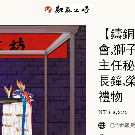
【鑄銅
會,獅
主任秘
長鐘,
禮物
Regular
NT$ 8,225
price
已含銘版