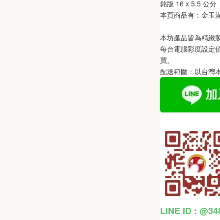
銘版 
16 
x 5.5 
公分
本頁商品有：金玉
本坊產品皆為精緻
每台電腦彩度設定
買。
配送範圍：以台灣
LINE ID : @3