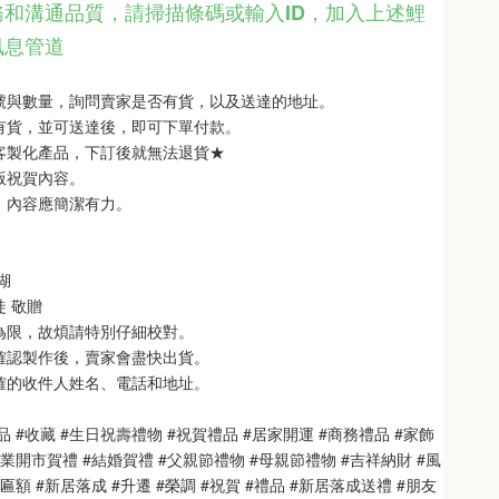
和溝通品質，請掃描條碼或輸入ID
，
加入上述鯉
訊息管道
型號與數量，詢問賣家是否有貨，以及送達的地址。
品有貨，並可送達後，即可下單付款。
單客製化產品，下訂後就無法退貨★
銘版祝賀內容。
制，內容應簡潔有力。
 
   
徒 敬贈
次為限，故煩請特別仔細校對。
也確認製作後，賣家會盡快出貨。
正確的收件人姓名、電話和地址。
品 #收藏 #生日祝壽禮物 #祝賀禮品 #居家開運 #商務禮品 #家飾
開業開市賀禮 #結婚賀禮 #父親節禮物 #母親節禮物 #吉祥納財 #風
匾額 #新居落成 #升遷 #榮調 #祝賀 #禮品 #新居落成送禮 #朋友