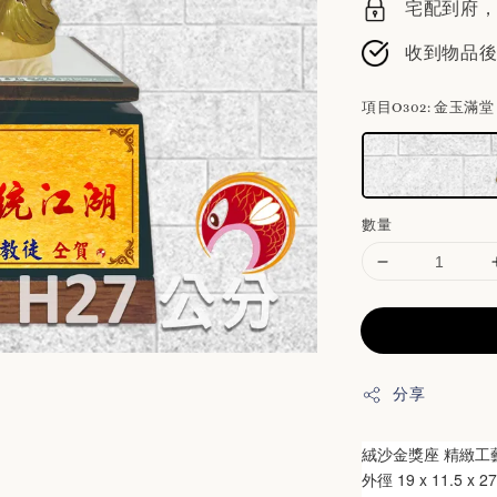
宅配到府，請
收到物品
項目O302
: 金玉滿堂
數量
分享
絨沙金獎座 精緻工
外徑
 19
x 11.5 
x 27