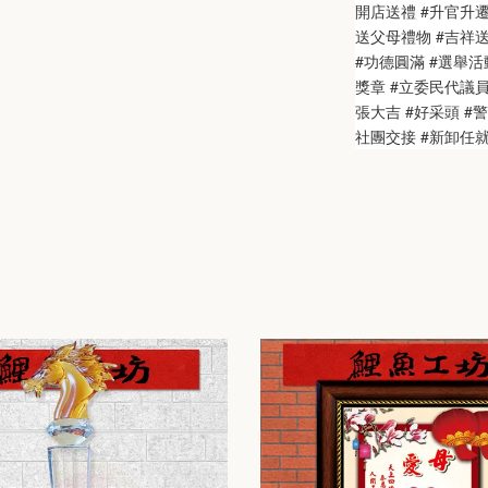
開店送禮 #升官升遷
送父母禮物 #吉祥送禮
#功德圓滿 #選舉活動
獎章 #立委民代議
張大吉 #好采頭 #
社團交接 #新卸任