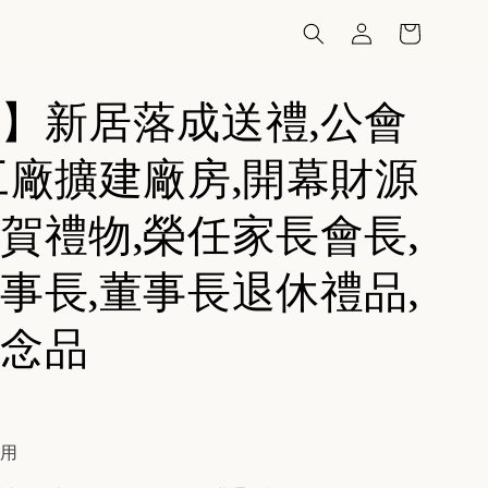
】新居落成送禮,公會
工廠擴建廠房,開幕財源
賀禮物,榮任家長會長,
事長,董事長退休禮品,
念品
費用