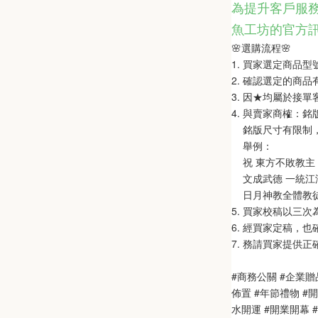
為提升客戶服務
魚工坊的官方
🌸選購流程🌸   
1. 買家選定商品
2. 確認選定的商
3. 因★均屬於接
4. 與賣家商榷：
    銘版尺寸有限
    舉例：
    祝 東方不敗教主 
    文成武德 一統江湖
    日月神教全體教
5. 買家校稿以三
6. 經買家定稿，
7. 務請買家提供
#商務公關 #企業贈
佈置 #年節禮物 #
水開運 #開業開幕 #