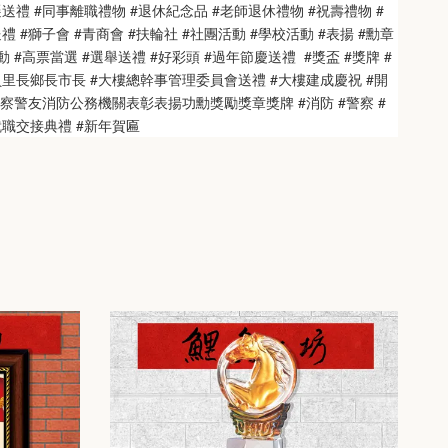
送禮 #同事離職禮物 #退休紀念品 #老師退休禮物 #祝壽禮物 #
 #獅子會 #青商會 #扶輪社 #社團活動 #學校活動 #表揚 #勳章 
 #高票當選 #選舉送禮 #好彩頭 #過年節慶送禮  #獎盃 #獎牌 #
員里長鄉長市長 #大樓總幹事管理委員會送禮 #大樓建成慶祝 #開
警察警友消防公務機關表彰表揚功勳獎勵獎章獎牌 #消防 #警察 #
就職交接典禮 #新年賀匾