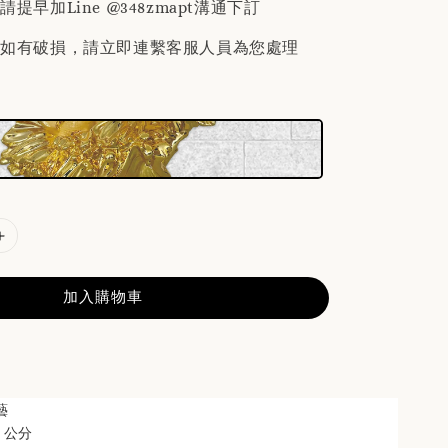
提早加Line @348zmapt溝通下訂
後如有破損，請立即連繫客服人員為您處理
加入購物車
藝
 
公分