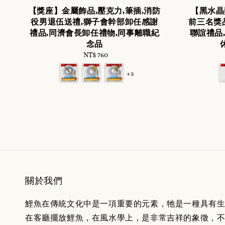
【獎座】金屬飾品,壓克力,筆插,消防
【黑水晶
役男退伍送禮,獅子會幹部卸任感謝
前三名獎
禮品,同濟會長卸任禮物,同事離職紀
聯誼禮品
念品
NT$ 760
Regular
price
+3
關於我們
鯉魚在傳統文化中是一項重要的元素，牠是一種具有
在客廳擺放鯉魚，在風水學上，是非常吉祥的象徵，不