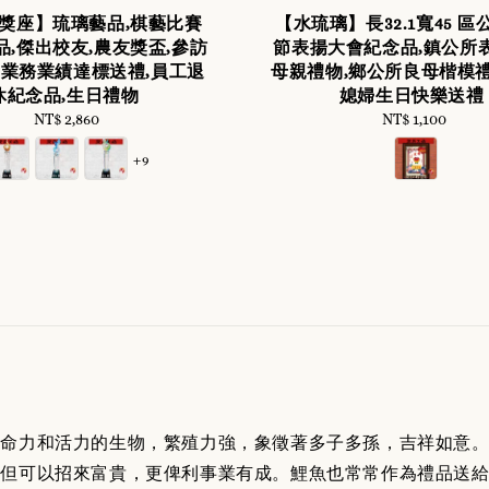
獎座】琉璃藝品,棋藝比賽
【水琉璃】長32.1寬45 
品,傑出校友,農友獎盃,參訪
節表揚大會紀念品,鎮公所
,業務業績達標送禮,員工退
母親禮物,鄉公所良母楷模禮
休紀念品,生日禮物
媳婦生日快樂送禮
NT$ 2,860
Regular
NT$ 1,100
Regular
price
price
+9
生命力和活力的生物，繁殖力強，象徵著多子多孫，吉祥如意
但可以招來富貴，更俾利事業有成。鯉魚也常常作為禮品送給