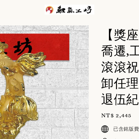
【獎座
喬遷,
滾滾祝
卸任理
退伍紀
Regular
NT$ 2,445
price
已含銘版