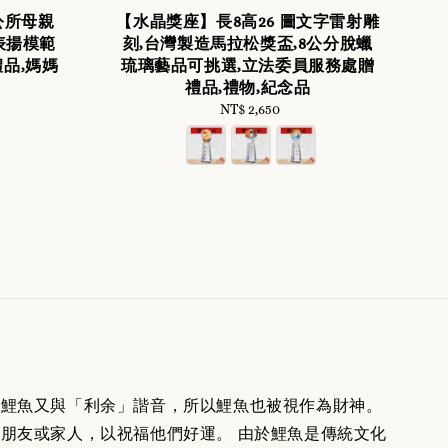
區公所母親
【水晶獎座】長8高26 圖文字雷射雕
表揚模範
刻,台灣製造馬拉松獎盃,8公分脫蠟
品,媽媽
琉璃藝品可挑選,立法委員服務處贈
禮品,禮物,紀念品
NT$ 2,650
Regular
price
。鯉魚又與「利余」諧音，所以鯉魚也被視作為財神。
朋友或家人，以祝福他們好運。 由於鯉魚是傳統文化