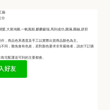
工藝
公分
愛,大展鴻圖,一帆風順,麒麟獻瑞,馬到成功,圓滿,圓融,辟邪
製作，商品色系透度及手工以實際出貨商品顏色為主。 
值不同，難免會有色差，若對顏色要求非常嚴格者，請勿下訂購
本島宅配運送可到的主要都會。