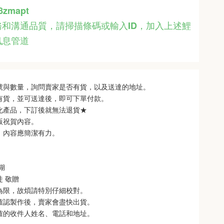
48zmapt
和溝通品質，請掃描條碼或輸入ID
，
加入上述鯉
訊息管道
型號與數量，詢問賣家是否有貨，以及送達的地址。
品有貨，並可送達後，即可下單付款。
製化產品，下訂後就無法退貨★
銘版祝賀內容。
制，內容應簡潔有力。
 
   
徒 敬贈
次為限，故煩請特別仔細校對。
也確認製作後，賣家會盡快出貨。
正確的收件人姓名、電話和地址。