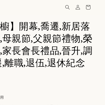
櫥】開幕,喬遷,新居落
,母親節,父親節禮物,榮
,家長會長禮品,晉升,調
遷,離職,退伍,退休紀念
費用