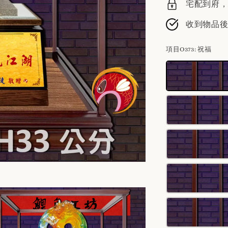
宅配到府，請
收到物品
項目O373
: 祝福