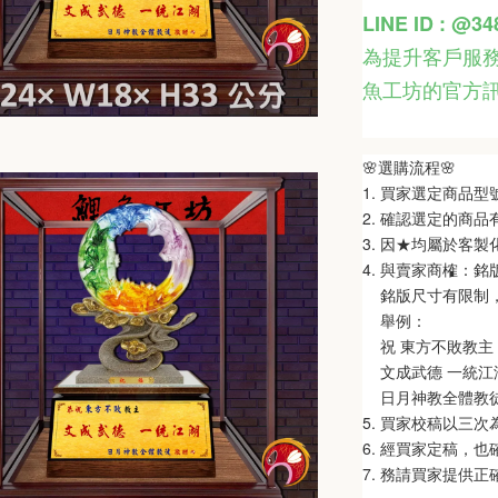
LINE ID : @3
為提升客戶服務
魚工坊的官方
🌸選購流程🌸   
1. 買家選定商品
2. 確認選定的商
3. 因★均屬於客
4. 與賣家商榷：
    銘版尺寸有限
    舉例：
    祝 東方不敗教主 
    文成武德 一統江湖
    日月神教全體教
5. 買家校稿以三
6. 經買家定稿，
7. 務請買家提供