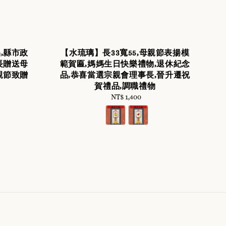
,縣市政
【水琉璃】長33寬55,母親節表揚模
長贈送母
範賀匾,媽媽生日快樂禮物,退休紀念
親節致贈
品,恭喜當選宗親會理事長,晉升遷祝
賀禮品,調職禮物
NT$ 1,400
Regular
price