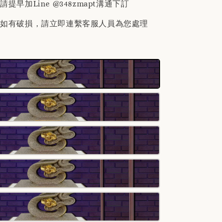
提早加Line @348zmapt溝通下訂
後如有破損，請立即連繫客服人員為您處理