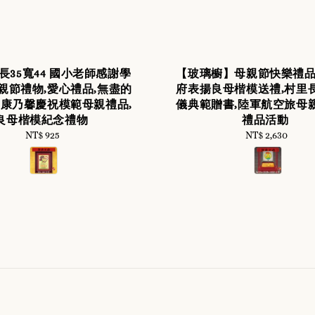
長35寬44 國小老師感謝學
【玻璃櫥】母親節快樂禮品
親節禮物,愛心禮品,無盡的
府表揚良母楷模送禮,村里
,康乃馨慶祝模範母親禮品,
儀典範贈書,陸軍航空旅母
良母楷模紀念禮物
禮品活動
NT$ 925
Regular
NT$ 2,630
Regular
price
price