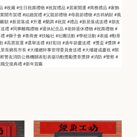
品 #收藏 #生日祝壽禮物 #祝賀禮品 #居家開運 #商務禮品 #家飾
開業開市賀禮 #結婚賀禮 #父親節禮物 #母親節禮物 #吉祥納財 #風
匾額 #新居落成 #升遷 #榮調 #祝賀 #禮品 #新居落成送禮 #朋友
送禮 #同事離職禮物 #退休紀念品 #老師退休禮物 #祝壽禮物 #
 #獅子會 #青商會 #扶輪社 #社團活動 #學校活動 #表揚 #勳章 
 #高票當選 #選舉送禮 #好彩頭 #過年節慶送禮  #獎盃 #獎牌 #
員里長鄉長市長 #大樓總幹事管理委員會送禮 #大樓建成慶祝 #開
警察警友消防公務機關表彰表揚功勳獎勵獎章獎牌 #消防 #警察 #
就職交接典禮 #新年賀匾