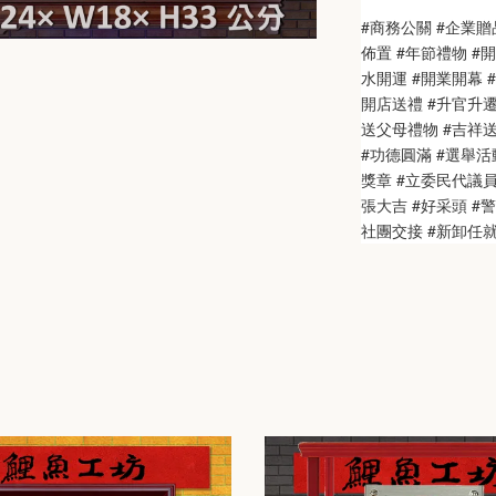
#商務公關 #企業贈
佈置 #年節禮物 #
水開運 #開業開幕 #
開店送禮 #升官升遷
送父母禮物 #吉祥送禮
#功德圓滿 #選舉活動
獎章 #立委民代議
張大吉 #好采頭 #
社團交接 #新卸任