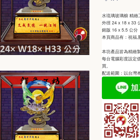
水琉璃玻璃櫥 精緻
外徑 24 
x 18 
x 33
 
銘版 16 
x 5.
5 公分
本頁商品有：祝福,關
本坊產品皆為精緻
每台電腦彩度設定
買。
配送範圍：以台灣