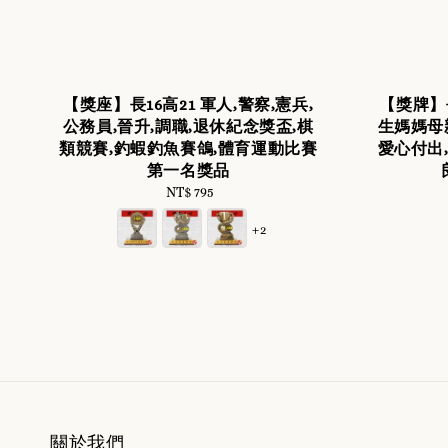
【獎座】長16高21 軍人,警察,憲兵,
【獎牌】
公務員,晉升,調職,退休紀念獎盃,棋
生媽媽母
類競賽,釣蝦釣魚賽鴿,體育運動比賽
愛心付出
第一名獎品
NT$ 795
Regular
price
+2
關於我們