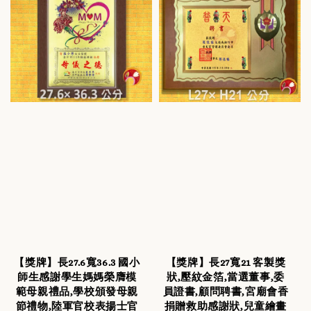
【獎牌】長27.6寬36.3 國小
【獎牌】長27寬21 客製獎
師生感謝學生媽媽榮膺模
狀,壓紋金箔,當選董事,委
範母親禮品,學校頒發母親
員證書,顧問聘書,宮廟會香
節禮物,陸軍官校表揚士官
捐贈救助感謝狀,兒童繪畫