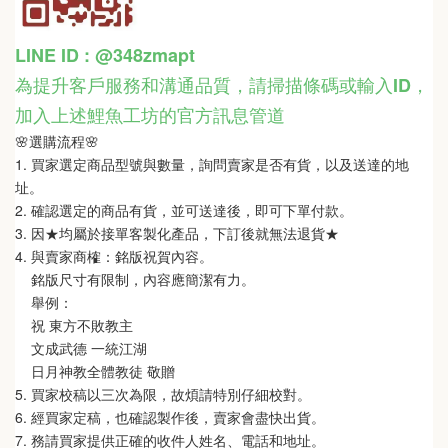
LINE ID : @348zmapt
為提升客戶服務和溝通品質，請掃描條碼或輸入ID
，
加入上述鯉魚工坊的官方訊息管道
🌸選購流程🌸   
1. 買家選定商品型號與數量，詢問賣家是否有貨，以及送達的地
址。
2. 確認選定的商品有貨，並可送達後，即可下單付款。
3. 因★均屬於接單客製化產品，下訂後就無法退貨★
4. 與賣家商榷：銘版祝賀內容。
    銘版尺寸有限制，內容應簡潔有力。
    舉例：
    祝 東方不敗教主  
    文成武德 一統江湖   
    日月神教全體教徒 敬贈
5. 買家校稿以三次為限，故煩請特別仔細校對。
6. 經買家定稿，也確認製作後，賣家會盡快出貨。
7. 務請買家提供正確的收件人姓名、電話和地址。