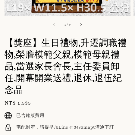
1
/
9
【獎座】生日禮物,升遷調職禮
物,榮膺模範父親,模範母親禮
品,當選家長會長,主任委員卸
任,開幕開業送禮,退休,退伍紀
念品
Regular
NT$ 1,535
price
已含銘版費用
宅配到府，請提早加Line @348zmapt溝通下訂