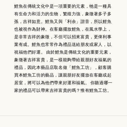
鯉魚在傳統文化中是一項重要的元素，牠是一種具
有生命力和活力的生物，繁殖力強，象徵著多子多
孫，吉祥如意。鯉魚又與「利余」諧音，所以鯉魚
也被視作為財神。在客廳擺放鯉魚，在風水學上，
是非常吉祥的象徵，不但可以招來富貴，更俾利事
業有成。鯉魚也常常作為禮品送給朋友或家人，以
祝福他們好運。 由於鯉魚是傳統文化的重要元素，
象徵著吉祥富貴，是一樣能夠帶給親朋好友福氣的
禮品，因此本藝品店取名做「鯉魚工坊」，顧客購
買本鯉魚工坊的藝品，讓親朋好友擺放在客廳或起
居室，將可以為他們帶來好運和福氣。 你聽過哪一
家的禮品可以帶來吉祥富貴的嗎？惟有鯉魚工坊。