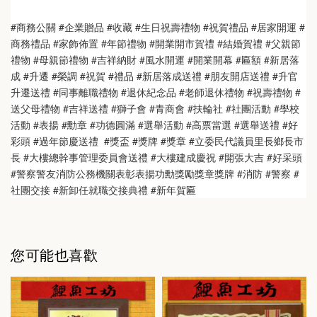
#商務公關 #企業贈品 #收藏 #生日祝壽禮物 #祝賀禮品 #居家開運 #
商務禮品 #家飾佈置 #年節禮物 #開業開市賀禮 #結婚賀禮 #父親節
禮物 #母親節禮物 #吉祥納財 #風水開運 #開業開幕 #匾額 #新居落
成 #升遷 #榮調 #祝賀 #禮品 #新居落成送禮 #朋友開店送禮 #升官
升遷送禮 #同事離職禮物 #退休紀念品 #老師退休禮物 #祝壽禮物 #
送父母禮物 #吉祥送禮 #獅子會 #青商會 #扶輪社 #社團活動 #學校
活動 #表揚 #勳章 #功德圓滿 #選舉活動 #高票當選 #選舉送禮 #好
彩頭 #過年節慶送禮  #獎盃 #獎牌 #獎章 #立委民代議員里長鄉長市
長 #大樓總幹事管理委員會送禮 #大樓建成慶祝 #開張大吉 #好采頭 
#警察警友消防公務機關表彰表揚功勳獎勵獎章獎牌 #消防 #警察 #
社團交接 #新卸任就職交接典禮 #新年賀匾
您可能也喜歡