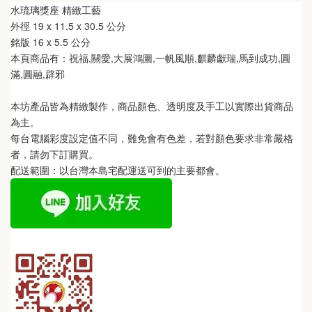
水琉璃獎座 精緻工藝
外徑
19
x 11.5 
x 30.5 
公分
銘版 
16 
x 5.5 
公分
本頁商品有：祝福,關愛,大展鴻圖,一帆風順,麒麟獻瑞,馬到成功,圓
滿,圓融,辟邪
本坊產品皆為精緻製作，商品顏色、透明度及手工以實際出貨商品
為主。 
每台電腦彩度設定值不同，難免會有色差，若對顏色要求非常嚴格
者，請勿下訂購買。
配送範圍：以台灣本島宅配運送可到的主要都會。