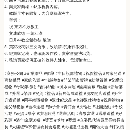
4. 與賣家商榷：銘版祝賀內容。
    銘版尺寸有限制，內容應簡潔有力。
    舉例：
    祝 東方不敗教主  
    文成武德 一統江湖   
    日月神教全體教徒 敬贈
5. 買家校稿以三次為限，故煩請特別仔細校對。
6. 經買家定稿，也確認製作後，賣家會盡快出貨。
7. 務請買家提供正確的收件人姓名、電話和地址。
#商務公關 #企業贈品 #收藏 #生日祝壽禮物 #祝賀禮品 #居家開運 #
商務禮品 #家飾佈置 #年節禮物 #開業開市賀禮 #結婚賀禮 #父親節
禮物 #母親節禮物 #吉祥納財 #風水開運 #開業開幕 #匾額 #新居落
成 #升遷 #榮調 #祝賀 #禮品 #新居落成送禮 #朋友開店送禮 #升官
升遷送禮 #同事離職禮物 #退休紀念品 #老師退休禮物 #祝壽禮物 #
送父母禮物 #吉祥送禮 #獅子會 #青商會 #扶輪社 #社團活動 #學校
活動 #表揚 #勳章 #功德圓滿 #選舉活動 #高票當選 #選舉送禮 #好
彩頭 #過年節慶送禮  #獎盃 #獎牌 #獎章 #立委民代議員里長鄉長市
長 #大樓總幹事管理委員會送禮 #大樓建成慶祝 #開張大吉 #好采頭 