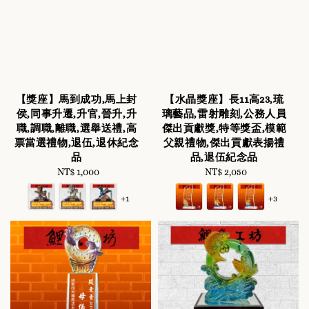
【獎座】馬到成功,馬上封
【水晶獎座】長11高23,琉
侯,同事升遷,升官,晉升,升
璃藝品,雷射雕刻,公務人員
職,調職,離職,選舉送禮,高
傑出貢獻獎,特等獎盃,模範
票當選禮物,退伍,退休紀念
父親禮物,傑出貢獻表揚禮
品
品,退伍紀念品
NT$ 1,000
Regular
NT$ 2,050
Regular
price
price
+1
+3