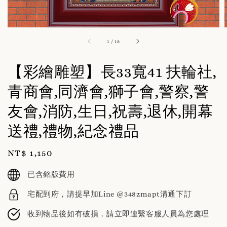
1
/
18
【彩繪雕塑】長33寬41 扶輪社,
青商會,同濟會,獅子會,警察,警
友會,消防,生日,祝壽,退休,開幕
送禮,禮物,紀念禮品
Regular
NT$ 1,150
price
已含銘版費用
宅配到府，請提早加Line @348zmapt溝通下訂
收到物品後如有破損，請立即連繫客服人員為您處理