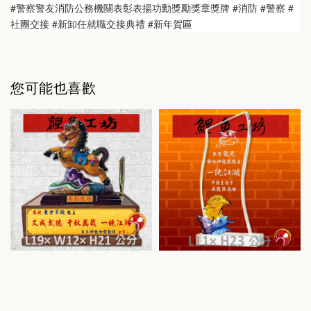
#警察警友消防公務機關表彰表揚功勳獎勵獎章獎牌 #消防 #警察 #
社團交接 #新卸任就職交接典禮 #新年賀匾
您可能也喜歡