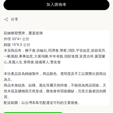
加入購物車
分享
彩繪雕塑獎牌，覆蓋玻璃
外徑 33*41 公分
銘版 15*6.5 公分
本頁商品有：獅子會,扶輪社,同濟會,警察,消防,平安如意,節節高升,
一帆風順,事事如意,大展鴻圖,年年有餘,招財進寶,富貴吉祥,蕙質蘭
心,美麗人生,青商會,後備軍人,警友會
本坊產品皆為精緻製作，商品顏色、透明度及手工以實際出貨商品
為主。 
商品本身紋路、結構、風化等屬天然特徵，不能視為商品瑕疵，天
然木器及礦物因天然形成，難免會有瑕疵礦缺，完美主義者請勿購
買。
配送範圍：以台灣本島宅配運送可到的主要都會。