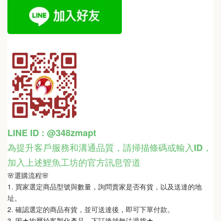
LINE ID : @348zmapt
為提升客戶服務和溝通品質，請掃描條碼或輸入ID
，
加入上述鯉魚工坊的官方訊息管道
🌸選購流程🌸   
1. 買家選定商品型號與數量，詢問賣家是否有貨，以及送達的地
址。
2. 確認選定的商品有貨，並可送達後，即可下單付款。
3. 因★均屬於客製化產品，下訂後就無法退貨★