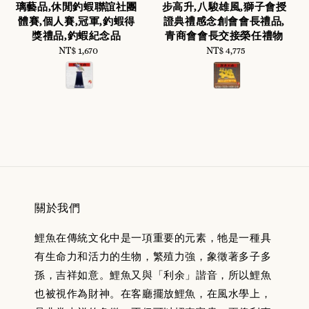
璃藝品,休閒釣蝦聯誼社團
步高升,八駿雄風,獅子會授
體賽,個人賽,冠軍,釣蝦得
證典禮感念創會會長禮品,
獎禮品,釣蝦紀念品
青商會會長交接榮任禮物
NT$ 1,670
Regular
NT$ 4,775
Regular
price
price
關於我們
鯉魚在傳統文化中是一項重要的元素，牠是一種具
有生命力和活力的生物，繁殖力強，象徵著多子多
孫，吉祥如意。鯉魚又與「利余」諧音，所以鯉魚
也被視作為財神。在客廳擺放鯉魚，在風水學上，