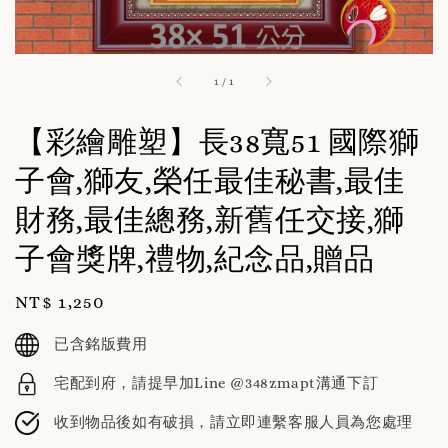
1
/
1
【彩繪雕塑】長38寬51 國際獅
子會,獅友,榮任最佳秘書,最佳
財務,最佳總務,新舊任交接,獅
子會獎牌,禮物,紀念品,贈品
Regular
NT$ 1,250
price
已含銘版費用
宅配到府，請提早加Line @348zmapt溝通下訂
收到物品後如有破損，請立即連繫客服人員為您處理