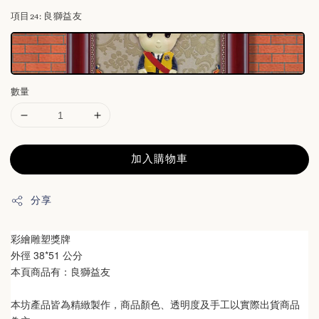
項目24
: 良獅益友
數量
加入購物車
分享
彩繪雕塑獎牌
外徑 38*51 公分
本頁商品有：良獅益友
本坊產品皆為精緻製作，商品顏色、透明度及手工以實際出貨商品