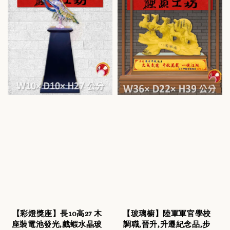
【彩燈獎座】長10高27 木
【玻璃櫥】陸軍軍官學校
座裝電池發光,戲蝦水晶玻
調職,晉升,升遷紀念品,步