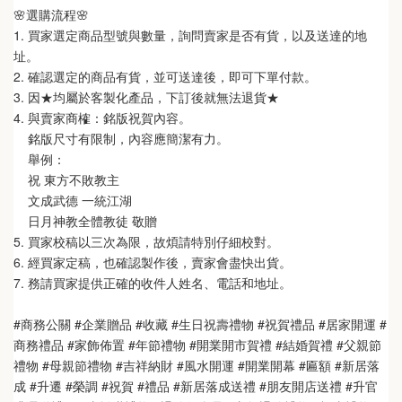
🌸選購流程🌸   
1. 買家選定商品型號與數量，詢問賣家是否有貨，以及送達的地
址。
2. 確認選定的商品有貨，並可送達後，即可下單付款。
3. 因★均屬於客製化產品，下訂後就無法退貨★
4. 與賣家商榷：銘版祝賀內容。
    銘版尺寸有限制，內容應簡潔有力。
    舉例：
    祝 東方不敗教主  
    文成武德 一統江湖   
    日月神教全體教徒 敬贈
5. 買家校稿以三次為限，故煩請特別仔細校對。
6. 經買家定稿，也確認製作後，賣家會盡快出貨。
7. 務請買家提供正確的收件人姓名、電話和地址。
#商務公關 #企業贈品 #收藏 #生日祝壽禮物 #祝賀禮品 #居家開運 #
商務禮品 #家飾佈置 #年節禮物 #開業開市賀禮 #結婚賀禮 #父親節
禮物 #母親節禮物 #吉祥納財 #風水開運 #開業開幕 #匾額 #新居落
成 #升遷 #榮調 #祝賀 #禮品 #新居落成送禮 #朋友開店送禮 #升官