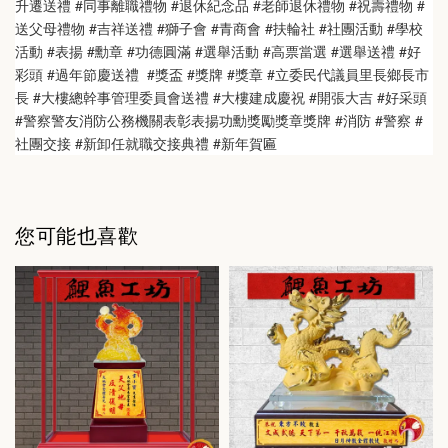
升遷送禮 #同事離職禮物 #退休紀念品 #老師退休禮物 #祝壽禮物 #
送父母禮物 #吉祥送禮 #獅子會 #青商會 #扶輪社 #社團活動 #學校
活動 #表揚 #勳章 #功德圓滿 #選舉活動 #高票當選 #選舉送禮 #好
彩頭 #過年節慶送禮  #獎盃 #獎牌 #獎章 #立委民代議員里長鄉長市
長 #大樓總幹事管理委員會送禮 #大樓建成慶祝 #開張大吉 #好采頭 
#警察警友消防公務機關表彰表揚功勳獎勵獎章獎牌 #消防 #警察 #
社團交接 #新卸任就職交接典禮 #新年賀匾
您可能也喜歡