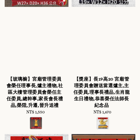
【玻璃櫥】宮廟管理委員
【獎座】長19高20 宮廟管
會榮任理事長,爐主禮物,社
理委員會贈送當選爐主,主
區大樓管理委員會榮任主
任委員,理事長禮品,生肖龍
任委員,總幹事,家長會長禮
生日禮物,恭喜榮任法師長
品,榮陞,升遷,晉升送禮
紀念品
NT$ 1,550
Regular
NT$ 1,670
Regular
price
price