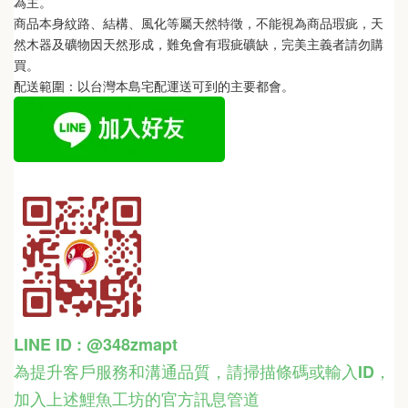
為主。 
商品本身紋路、結構、風化等屬天然特徵，不能視為商品瑕疵，天
然木器及礦物因天然形成，難免會有瑕疵礦缺，完美主義者請勿購
買。
配送範圍：以台灣本島宅配運送可到的主要都會。
LINE ID : @348zmapt
為提升客戶服務和溝通品質，請掃描條碼或輸入ID
，
加入上述鯉魚工坊的官方訊息管道