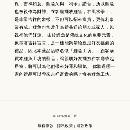
孫，吉祥如意。鯉魚又與「利余」諧音，所以鯉魚
也被視作為財神。在客廳擺放鯉魚，在風水學上，
是非常吉祥的象徵，不但可以招來富貴，更俾利事
業有成。鯉魚也常常作為禮品送給朋友或家人，以
祝福他們好運。 由於鯉魚是傳統文化的重要元素，
象徵著吉祥富貴，是一樣能夠帶給親朋好友福氣的
禮品，因此本藝品店取名做「鯉魚工坊」，顧客購
買本鯉魚工坊的藝品，讓親朋好友擺放在客廳或起
居室，將可以為他們帶來好運和福氣。 你聽過哪一
家的禮品可以帶來吉祥富貴的嗎？惟有鯉魚工坊。
© 2026 鯉魚工坊
服務條款
隱私政策
退款政策
|
|