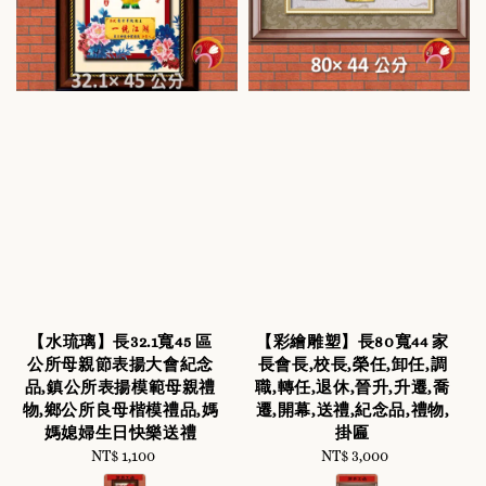
【水琉璃】長32.1寬45 區
【彩繪雕塑】長80寬44 家
公所母親節表揚大會紀念
長會長,校長,榮任,卸任,調
品,鎮公所表揚模範母親禮
職,轉任,退休,晉升,升遷,喬
物,鄉公所良母楷模禮品,媽
遷,開幕,送禮,紀念品,禮物,
媽媳婦生日快樂送禮
掛匾
NT$ 1,100
Regular
NT$ 3,000
Regular
price
price