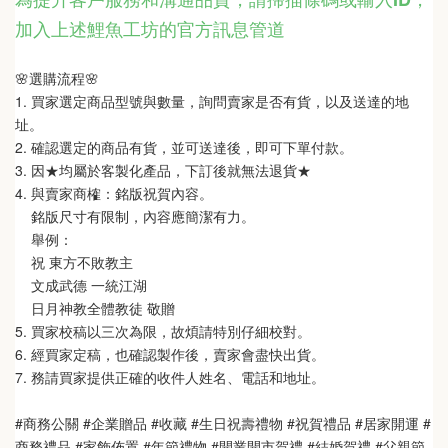
加入上述鯉魚工坊的官方訊息管道
🌸選購流程🌸   
1. 買家選定商品型號與數量，詢問賣家是否有貨，以及送達的地
址。
2. 確認選定的商品有貨，並可送達後，即可下單付款。
3. 因★均屬於客製化產品，下訂後就無法退貨★
4. 與賣家商榷：銘版祝賀內容。
    銘版尺寸有限制，內容應簡潔有力。
    舉例：
    祝 東方不敗教主  
    文成武德 一統江湖   
    日月神教全體教徒 敬贈
5. 買家校稿以三次為限，故煩請特別仔細校對。
6. 經買家定稿，也確認製作後，賣家會盡快出貨。
7. 務請買家提供正確的收件人姓名、電話和地址。
#商務公關 #企業贈品 #收藏 #生日祝壽禮物 #祝賀禮品 #居家開運 #
商務禮品 #家飾佈置 #年節禮物 #開業開市賀禮 #結婚賀禮 #父親節