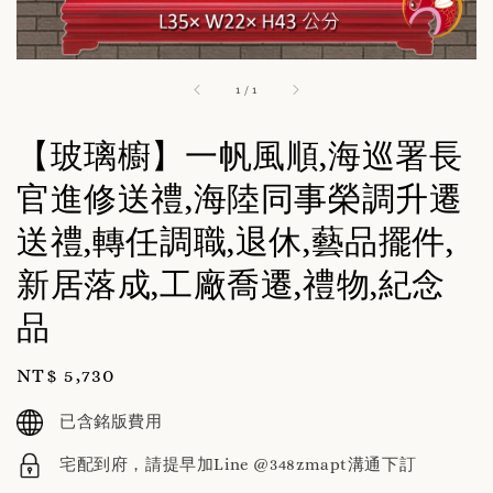
1
/
1
【玻璃櫥】一帆風順,海巡署長
官進修送禮,海陸同事榮調升遷
送禮,轉任調職,退休,藝品擺件,
新居落成,工廠喬遷,禮物,紀念
品
Regular
NT$ 5,730
price
已含銘版費用
宅配到府，請提早加Line @348zmapt溝通下訂