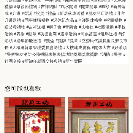
禮物 #母親節禮物 #吉祥納財 #風水開運 #開業開幕 #匾額 #新居落
成 #升遷 #榮調 #祝賀 #禮品 #新居落成送禮 #朋友開店送禮 #升官
升遷送禮 #同事離職禮物 #退休紀念品 #老師退休禮物 #祝壽禮物 #
送父母禮物 #吉祥送禮 #獅子會 #青商會 #扶輪社 #社團活動 #學校
活動 #表揚 #勳章 #功德圓滿 #選舉活動 #高票當選 #選舉送禮 #好
彩頭 #過年節慶送禮  #獎盃 #獎牌 #獎章 #立委民代議員里長鄉長市
長 #大樓總幹事管理委員會送禮 #大樓建成慶祝 #開張大吉 #好采頭 
#警察警友消防公務機關表彰表揚功勳獎勵獎章獎牌 #消防 #警察 #
社團交接 #新卸任就職交接典禮 #新年賀匾
您可能也喜歡