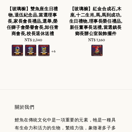
【玻璃櫥】雙魚座生日禮
【玻璃櫥】紅金合成石,木
物,退伍紀念品,當選理事
座,十二生肖,馬,馬到成功,
長,家長會長禮品,選舉,榮
生日禮物,理事長榮任禮品,
任獅子會榮譽會長,卸任青
新任董事長送禮,當選鎮長
商會長,校長退休送禮
鄉長辦公室裝飾擺件
NT$ 2,340
Regular
NT$ 7,160
Regular
price
price
+6
關於我們
鯉魚在傳統文化中是一項重要的元素，牠是一種具
有生命力和活力的生物，繁殖力強，象徵著多子多