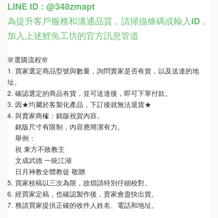
LINE ID : @348zmapt
為提升客戶服務和溝通品質，請掃描條碼或輸入ID
，
加入上述鯉魚工坊的官方訊息管道
🌸選購流程🌸   
1. 買家選定商品型號與數量，詢問賣家是否有貨，以及送達的地
址。
2. 確認選定的商品有貨，並可送達後，即可下單付款。
3. 因★均屬於客製化產品，下訂後就無法退貨★
4. 與賣家商榷：銘版祝賀內容。
    銘版尺寸有限制，內容應簡潔有力。
    舉例：
    祝 東方不敗教主  
    文成武德 一統江湖   
    日月神教全體教徒 敬贈
5. 買家校稿以三次為限，故煩請特別仔細校對。
6. 經買家定稿，也確認製作後，賣家會盡快出貨。
7. 務請買家提供正確的收件人姓名、電話和地址。