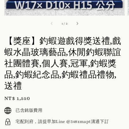
1
/
2
【獎座】釣蝦遊戲得獎送禮,戲
蝦水晶玻璃藝品,休閒釣蝦聯誼
社團體賽,個人賽,冠軍,釣蝦獎
品,釣蝦紀念品,釣蝦禮品禮物,
送禮
Regular
NT$ 1,550
price
已含銘版費用
宅配到府，請提早加Line @348zmapt溝通下訂