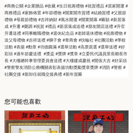
#商務公關 #企業贈品 #收藏 #生日祝壽禮物 #祝賀禮品 #居家開運 #
商務禮品 #家飾佈置 #年節禮物 #開業開市賀禮 #結婚賀禮 #父親節
禮物 #母親節禮物 #吉祥納財 #風水開運 #開業開幕 #匾額 #新居落
成 #升遷 #榮調 #祝賀 #禮品 #新居落成送禮 #朋友開店送禮 #升官
升遷送禮 #同事離職禮物 #退休紀念品 #老師退休禮物 #祝壽禮物 #
送父母禮物 #吉祥送禮 #獅子會 #青商會 #扶輪社 #社團活動 #學校
活動 #表揚 #勳章 #功德圓滿 #選舉活動 #高票當選 #選舉送禮 #好
彩頭 #過年節慶送禮  #獎盃 #獎牌 #獎章 #立委民代議員里長鄉長市
長 #大樓總幹事管理委員會送禮 #大樓建成慶祝 #開張大吉 #好采頭 
#警察警友消防公務機關表彰表揚功勳獎勵獎章獎牌 #消防 #警察 #
社團交接 #新卸任就職交接典禮 #新年賀匾
您可能也喜歡