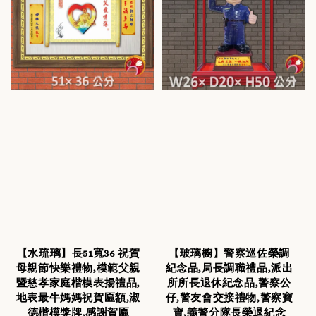
【水琉璃】長51寬36 祝賀
【玻璃櫥】警察巡佐榮調
母親節快樂禮物,模範父親
紀念品,局長調職禮品,派出
暨慈孝家庭楷模表揚禮品,
所所長退休紀念品,警察公
地表最牛媽媽祝賀匾額,淑
仔,警友會交接禮物,警察寶
德楷模獎牌,感謝賀匾
寶,義警分隊長榮退紀念