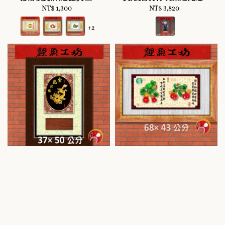
NT$ 1,300
Regular
NT$ 3,820
Regular
price
price
+2