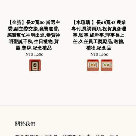
【金箔】長37寬50 當選主
【水琉璃 】長68寬43 農業
委,副主委交接,襄贊進香,
專刊,風調雨順,祝賀農會理
感謝幫忙神明出巡,恭賀神
事,監事,總幹事,理事長上
明聖誕千秋,生日禮物,賀
任,久任員工獎勵品,送禮,
匾,獎牌,紀念禮品
禮物,紀念品
NT$ 1,250
Regular
NT$ 1,900
Regular
price
price
關於我們