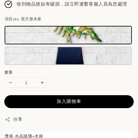
收到物品後如有破損，請立即連繫客服人員為您處理
項目251
: 長方形木座
數量
加入購物車
分享
獎座-
水晶玻璃+木座