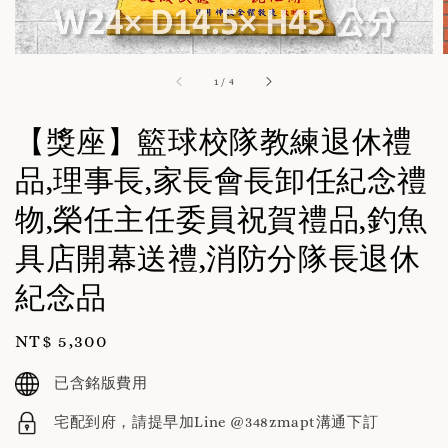
1
/
4
【獎座】籃球校隊教練退休禮
品,理事長,家長會長卸任紀念禮
物,榮任主任委員祝賀禮品,釣魚
具店開幕送禮,消防分隊長退休
紀念品
Regular
NT$ 5,300
price
已含銘版費用
宅配到府，請提早加Line @348zmapt溝通下訂