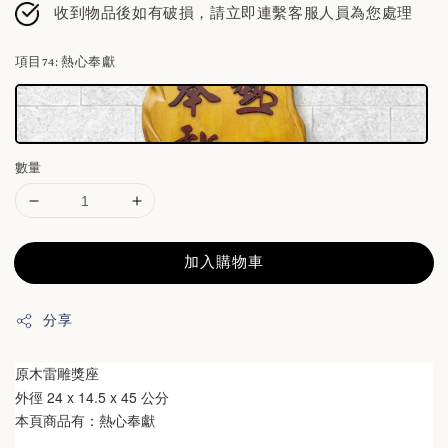
收到物品後如有破損，請立即連繫客服人員為您處理
項目74
: 熱心奉獻
數量
加入購物車
分享
原木雷雕獎座
24 x 14.5 x 45 公分
外徑 
本頁商品有：熱心奉獻