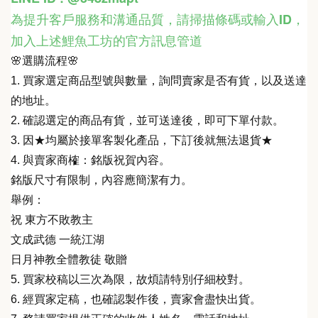
為提升客戶服務和溝通品質，請掃描條碼或輸入ID
，
加入上述鯉魚工坊的官方訊息管道
🌸選購流程🌸
1. 買家選定商品型號與數量，詢問賣家是否有貨，以及送達
的地址。
2. 確認選定的商品有貨，並可送達後，即可下單付款。
3. 因★均屬於接單客製化產品，下訂後就無法退貨★
4. 與賣家商榷：銘版祝賀內容。
銘版尺寸有限制，內容應簡潔有力。
舉例：
祝 東方不敗教主
文成武德 一統江湖
日月神教全體教徒 敬贈
5. 買家校稿以三次為限，故煩請特別仔細校對。
6. 經買家定稿，也確認製作後，賣家會盡快出貨。