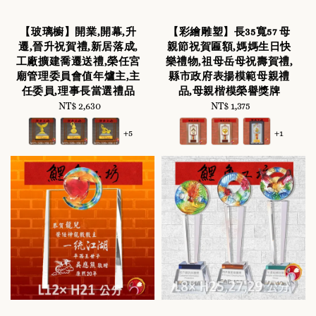
【玻璃櫥】開業,開幕,升
【彩繪雕塑】長35寬57 母
遷,晉升祝賀禮,新居落成,
親節祝賀匾額,媽媽生日快
工廠擴建喬遷送禮,榮任宮
樂禮物,祖母岳母祝壽賀禮,
廟管理委員會值年爐主,主
縣市政府表揚模範母親禮
任委員,理事長當選禮品
品,母親楷模榮譽獎牌
NT$ 2,630
Regular
NT$ 1,375
Regular
price
price
+5
+1