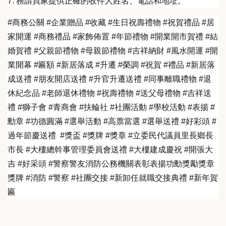
7. 務請買家提供正確的收件人姓名、電話和地址。
#商務公關 #企業贈品 #收藏 #生日祝壽禮物 #祝賀禮品 #居
家開運 #商務禮品 #家飾佈置 #年節禮物 #開業開市賀禮 #結
婚賀禮 #父親節禮物 #母親節禮物 #吉祥納財 #風水開運 #開
業開幕 #匾額 #新居落成 #升遷 #榮調 #祝賀 #禮品 #新居落
成送禮 #朋友開店送禮 #升官升遷送禮 #同事離職禮物 #退
休紀念品 #老師退休禮物 #祝壽禮物 #送父母禮物 #吉祥送
禮 #獅子會 #青商會 #扶輪社 #社團活動 #學校活動 #表揚 #
勳章 #功德圓滿 #選舉活動 #高票當選 #選舉送禮 #好彩頭 #
過年節慶送禮 #獎盃 #獎牌 #獎章 #立委民代議員里長鄉長
市長 #大樓總幹事管理委員會送禮 #大樓建成慶祝 #開張大
吉 #好采頭 #警察警友消防公務機關表彰表揚功勳獎勵獎章
獎牌 #消防 #警察 #社團交接 #新卸任就職交接典禮 #新年賀
匾