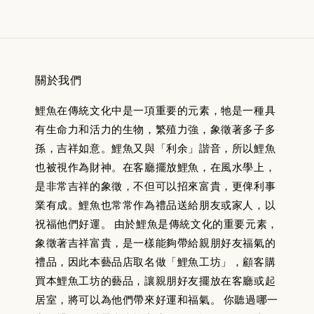
關於我們
鯉魚在傳統文化中是一項重要的元素，牠是一種具
有生命力和活力的生物，繁殖力強，象徵著多子多
孫，吉祥如意。鯉魚又與「利余」諧音，所以鯉魚
也被視作為財神。在客廳擺放鯉魚，在風水學上，
是非常吉祥的象徵，不但可以招來富貴，更俾利事
業有成。鯉魚也常常作為禮品送給朋友或家人，以
祝福他們好運。 由於鯉魚是傳統文化的重要元素，
象徵著吉祥富貴，是一樣能夠帶給親朋好友福氣的
禮品，因此本藝品店取名做「鯉魚工坊」，顧客購
買本鯉魚工坊的藝品，讓親朋好友擺放在客廳或起
居室，將可以為他們帶來好運和福氣。 你聽過哪一