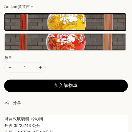
項目33
: 黃道吉日
數量
加入購物車
分享
可開式玻璃櫥-冷彩陶
外徑 35*22*43 公分