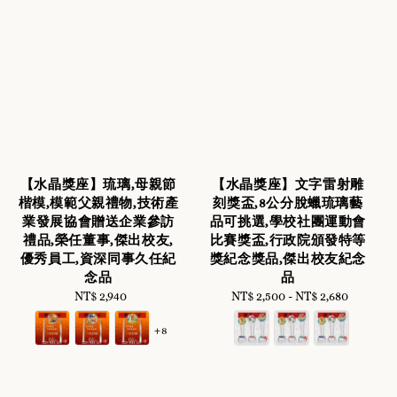
【水晶獎座】琉璃,母親節
【水晶獎座】文字雷射雕
楷模,模範父親禮物,技術產
刻獎盃,8公分脫蠟琉璃藝
業發展協會贈送企業參訪
品可挑選,學校社團運動會
禮品,榮任董事,傑出校友,
比賽獎盃,行政院頒發特等
優秀員工,資深同事久任紀
獎紀念獎品,傑出校友紀念
念品
品
NT$ 2,940
Regular
NT$ 2,500
-
Regular
NT$ 2,680
price
price
+8