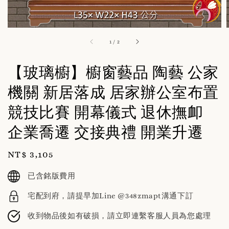
1
/
2
【玻璃櫥】櫥窗藝品 陶藝 公家
機關 新居落成 居家辦公室布置
競技比賽 開幕儀式 退休撫卹
企業喬遷 交接典禮 開業升遷
Regular
NT$ 3,105
price
已含銘版費用
宅配到府，請提早加Line @348zmapt溝通下訂
收到物品後如有破損，請立即連繫客服人員為您處理