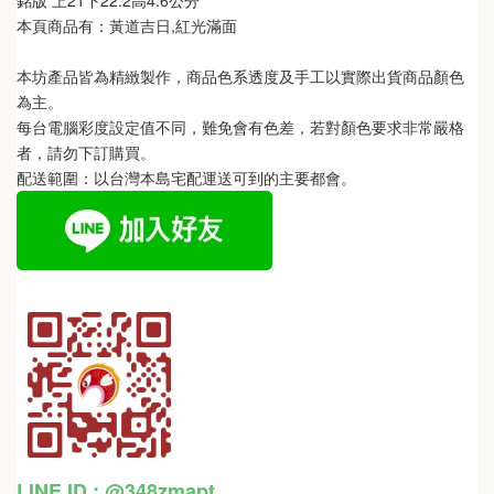
銘版 上21下22.2高4.6公分
本頁商品有：
黃道吉日,紅光滿面
本坊產品皆為精緻製作，商品色系透度及手工以實際出貨商品顏色
為主。 
每台電腦彩度設定值不同，難免會有色差，若對顏色要求非常嚴格
者，請勿下訂購買。
配送範圍：以台灣本島宅配運送可到的主要都會。
LINE ID : @348zmapt