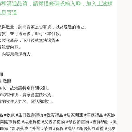
和溝通品質，請掃描條碼或輸入ID
，
加入上述鯉
訊息管道
型號與數量，詢問賣家是否有貨，以及送達的地址。
品有貨，並可送達後，即可下單付款。
單客製化產品，下訂後就無法退貨★
銘版祝賀內容。
制，內容應簡潔有力。
 
   
徒 敬贈
次為限，故煩請特別仔細校對。
也確認製作後，賣家會盡快出貨。
正確的收件人姓名、電話和地址。
品 #收藏 #生日祝壽禮物 #祝賀禮品 #居家開運 #商務禮品 #家飾
開業開市賀禮 #結婚賀禮 #父親節禮物 #母親節禮物 #吉祥納財 #風
匾額 #新居落成 #升遷 #榮調 #祝賀 #禮品 #新居落成送禮 #朋友