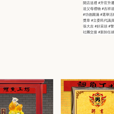
開店送禮 #升官升遷
送父母禮物 #吉祥送禮
#功德圓滿 #選舉活動
獎章 #立委民代議
張大吉 #好采頭 #
社團交接 #新卸任