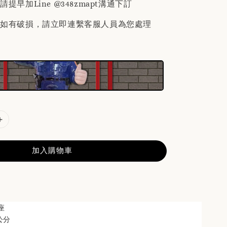
提早加Line @348zmapt溝通下訂
後如有破損，請立即連繫客服人員為您處理
加入購物車
座
 公分