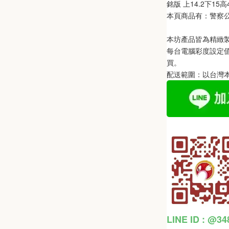
銘版 上14.2下15高
本頁商品有：警察
本坊產品皆為精緻
每台電腦彩度設定
買。
配送範圍：以台灣
LINE ID : @3