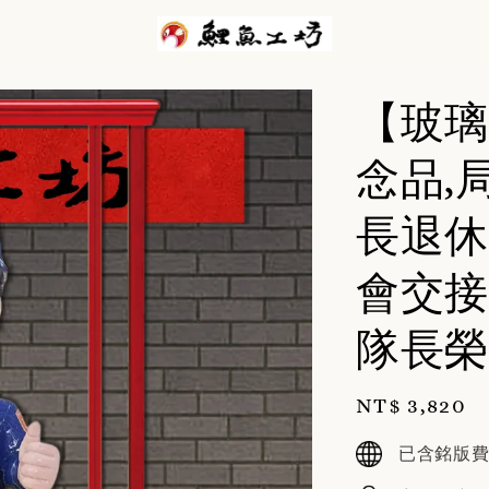
【玻璃
念品,
長退休
會交接
隊長榮
Regular
NT$ 3,820
price
已含銘版