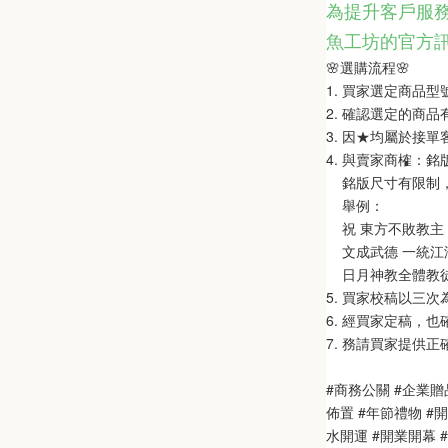
為提升客戶服務
魚工坊的官方
🌸選購流程🌸   
1. 買家選定商品
2. 確認選定的商
3. 因★均屬於接
4. 與賣家商榷：
    銘版尺寸有限
    舉例：
    祝 東方不敗教主 
    文成武德 一統江湖
    日月神教全體教
5. 買家校稿以三
6. 經買家定稿，
7. 務請買家提供
#商務公關 #企業贈
佈置 #年節禮物 #
水開運 #開業開幕 #