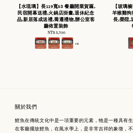
【水琉璃】長119寬53 餐廳開業賀匾,
【玻璃櫥
民宿開幕送禮,火鍋店掛畫,退休紀念
羊猴雞狗
品,新居落成送禮,喬遷禮物,辦公室客
長,榮陞
廳佈置裝飾
NT$ 5,700
Regular
price
+6
關於我們
鯉魚在傳統文化中是一項重要的元素，牠是一種具有
在客廳擺放鯉魚，在風水學上，是非常吉祥的象徵，不