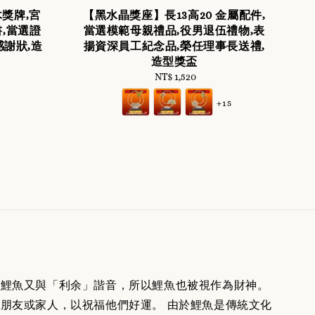
木獎牌,宮
【黑水晶獎座】長13高20 金屬配件,
,當選證
當選模範母親禮品,役男退伍禮物,表
感謝狀,造
揚資深員工紀念品,榮任理事長送禮,
造型獎盃
NT$ 1,520
Regular
price
+15
。鯉魚又與「利余」諧音，所以鯉魚也被視作為財神。
朋友或家人，以祝福他們好運。 由於鯉魚是傳統文化