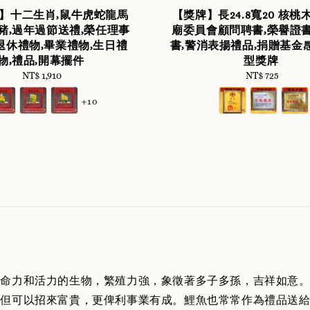
】十二生肖,鼠牛虎蛇龍馬
【獎牌】長24.8寬20 核桃
豬,過年過節送禮,榮任理事
廟委員會顧問聘書,榮譽證書
,退休禮物,畢業禮物,生日禮
書,警消表揚禮品,捐贈基金
物,禮品,開幕擺件
型獎牌
NT$ 1,910
Regular
NT$ 725
Regular
price
price
+10
生命力和活力的生物，繁殖力強，象徵著多子多孫，吉祥如意
但可以招來富貴，更俾利事業有成。鯉魚也常常作為禮品送給