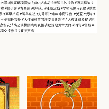
送禮 #同事離職禮物 #退休紀念品 #老師退休禮物 #祝壽禮物 #
 #獅子會 #青商會 #扶輪社 #社團活動 #學校活動 #表揚 #勳章 
 #高票當選 #選舉送禮 #好彩頭 #過年節慶送禮  #獎盃 #獎牌 #
員里長鄉長市長 #大樓總幹事管理委員會送禮 #大樓建成慶祝 #開
警察警友消防公務機關表彰表揚功勳獎勵獎章獎牌 #消防 #警察 #
就職交接典禮 #新年賀匾