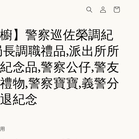
櫥】警察巡佐榮調紀
局長調職禮品,派出所所
紀念品,警察公仔,警友
禮物,警察寶寶,義警分
退紀念
費用