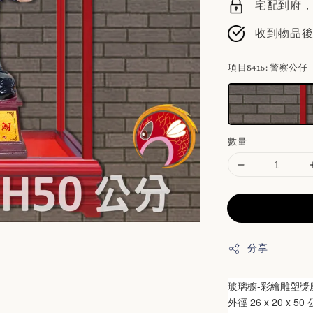
宅配到府，請
收到物品
項目S415
: 警察公仔
數量
分享
玻璃櫥-彩繪雕塑
獎
外徑 
26 x 20 x 50