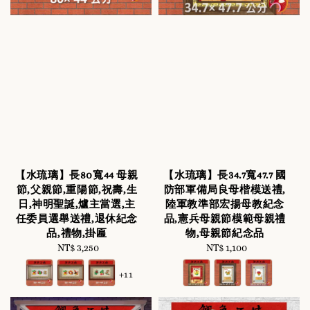
【水琉璃】長80寬44 母親
【水琉璃】長34.7寬47.7 國
節,父親節,重陽節,祝壽,生
防部軍備局良母楷模送禮,
日,神明聖誕,爐主當選,主
陸軍教準部宏揚母教紀念
任委員選舉送禮,退休紀念
品,憲兵母親節模範母親禮
品,禮物,掛匾
物,母親節紀念品
NT$ 3,250
Regular
NT$ 1,100
Regular
price
price
+11