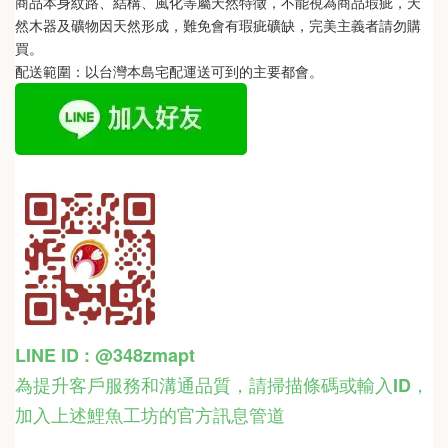
商品本身紋路、結構、風化等屬天然特徵，不能視為商品瑕疵，天
然木器及礦物因天然形成，難免會有瑕疵礦缺，完美主義者請勿購
買。
配送範圍：以台灣本島宅配運送可到的主要都會。
LINE ID : @348zmapt
為提升客戶服務和溝通品質，請掃描條碼或輸入ID
，
加入上述鯉魚工坊的官方訊息管道