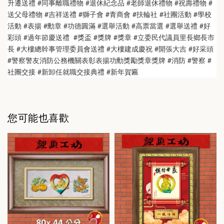
升遷送禮 #同事離職禮物 #退休紀念品 #老師退休禮物 #祝壽禮物 #
送父母禮物 #吉祥送禮 #獅子會 #青商會 #扶輪社 #社團活動 #學校
活動 #表揚 #勳章 #功德圓滿 #選舉活動 #高票當選 #選舉送禮 #好
彩頭 #過年節慶送禮  #獎盃 #獎牌 #獎章 #立委民代議員里長鄉長市
長 #大樓總幹事管理委員會送禮 #大樓建成慶祝 #開張大吉 #好采頭 
#警察警友消防公務機關表彰表揚功勳獎勵獎章獎牌 #消防 #警察 #
社團交接 #新卸任就職交接典禮 #新年賀匾
您可能也喜歡