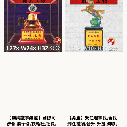
【鑄銅議事鐘座】國際同
【獎座】榮任理事長,會長
濟會,獅子會,扶輪社,社長,
卸任禮物,晉升,升遷,調職,