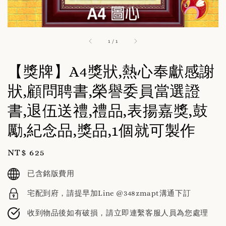
1
/
1
【獎牌】A4獎狀,熱心奉獻感謝
狀,顧問聘書,榮譽委員當選證
書,退伍送禮,禮品,表揚嘉獎,鼓
勵,紀念品,獎品,1個就可製作
Regular
NT$ 625
price
已含銘版費用
宅配到府，請提早加Line @348zmapt溝通下訂
收到物品後如有破損，請立即連繫客服人員為您處理