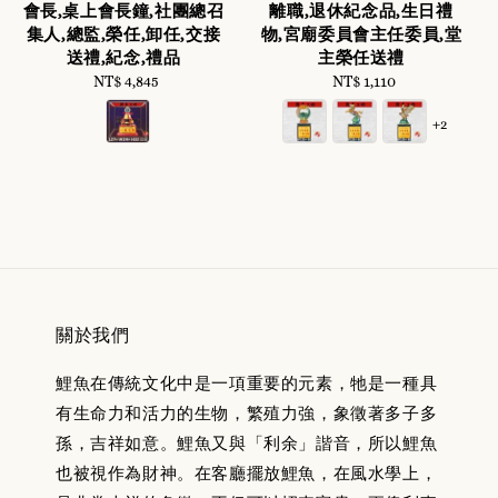
會長,桌上會長鐘,社團總召
離職,退休紀念品,生日禮
集人,總監,榮任,卸任,交接
物,宮廟委員會主任委員,堂
送禮,紀念,禮品
主榮任送禮
NT$ 4,845
Regular
NT$ 1,110
Regular
price
price
+2
關於我們
鯉魚在傳統文化中是一項重要的元素，牠是一種具
有生命力和活力的生物，繁殖力強，象徵著多子多
孫，吉祥如意。鯉魚又與「利余」諧音，所以鯉魚
也被視作為財神。在客廳擺放鯉魚，在風水學上，