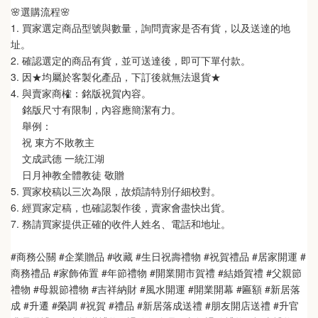
🌸選購流程🌸   
1. 買家選定商品型號與數量，詢問賣家是否有貨，以及送達的地
址。
2. 確認選定的商品有貨，並可送達後，即可下單付款。
3. 因★均屬於客製化產品，下訂後就無法退貨★
4. 與賣家商榷：銘版祝賀內容。
    銘版尺寸有限制，內容應簡潔有力。
    舉例：
    祝 東方不敗教主  
    文成武德 一統江湖   
    日月神教全體教徒 敬贈
5. 買家校稿以三次為限，故煩請特別仔細校對。
6. 經買家定稿，也確認製作後，賣家會盡快出貨。
7. 務請買家提供正確的收件人姓名、電話和地址。
#商務公關 #企業贈品 #收藏 #生日祝壽禮物 #祝賀禮品 #居家開運 #
商務禮品 #家飾佈置 #年節禮物 #開業開市賀禮 #結婚賀禮 #父親節
禮物 #母親節禮物 #吉祥納財 #風水開運 #開業開幕 #匾額 #新居落
成 #升遷 #榮調 #祝賀 #禮品 #新居落成送禮 #朋友開店送禮 #升官