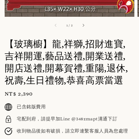
1
/
2
【玻璃櫥】龍,祥獅,招財進寶,
吉祥開運,藝品送禮,開業送禮,
開店送禮,開幕賀禮,重陽,退休,
祝壽,生日禮物,恭喜高票當選
Regular
NT$ 2,390
price
已含銘版費用
宅配到府，請提早加Line @348zmapt溝通下訂
收到物品後如有破損，請立即連繫客服人員為您處理