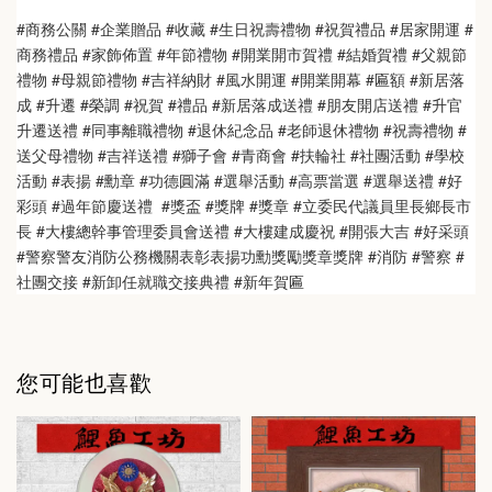
#商務公關 #企業贈品 #收藏 #生日祝壽禮物 #祝賀禮品 #居家開運 #
商務禮品 #家飾佈置 #年節禮物 #開業開市賀禮 #結婚賀禮 #父親節
禮物 #母親節禮物 #吉祥納財 #風水開運 #開業開幕 #匾額 #新居落
成 #升遷 #榮調 #祝賀 #禮品 #新居落成送禮 #朋友開店送禮 #升官
升遷送禮 #同事離職禮物 #退休紀念品 #老師退休禮物 #祝壽禮物 #
送父母禮物 #吉祥送禮 #獅子會 #青商會 #扶輪社 #社團活動 #學校
活動 #表揚 #勳章 #功德圓滿 #選舉活動 #高票當選 #選舉送禮 #好
彩頭 #過年節慶送禮  #獎盃 #獎牌 #獎章 #立委民代議員里長鄉長市
長 #大樓總幹事管理委員會送禮 #大樓建成慶祝 #開張大吉 #好采頭 
#警察警友消防公務機關表彰表揚功勳獎勵獎章獎牌 #消防 #警察 #
社團交接 #新卸任就職交接典禮 #新年賀匾
您可能也喜歡