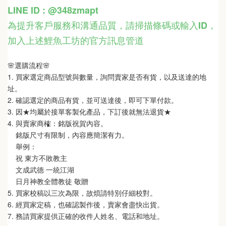
LINE ID : @348zmapt
為提升客戶服務和溝通品質，請掃描條碼或輸入ID
，
加入上述鯉魚工坊的官方訊息管道
🌸選購流程🌸   
1. 買家選定商品型號與數量，詢問賣家是否有貨，以及送達的地
址。
2. 確認選定的商品有貨，並可送達後，即可下單付款。
3. 因★均屬於接單客製化產品，下訂後就無法退貨★
4. 與賣家商榷：銘版祝賀內容。
    銘版尺寸有限制，內容應簡潔有力。
    舉例：
    祝 東方不敗教主  
    文成武德 一統江湖   
    日月神教全體教徒 敬贈
5. 買家校稿以三次為限，故煩請特別仔細校對。
6. 經買家定稿，也確認製作後，賣家會盡快出貨。
7. 務請買家提供正確的收件人姓名、電話和地址。