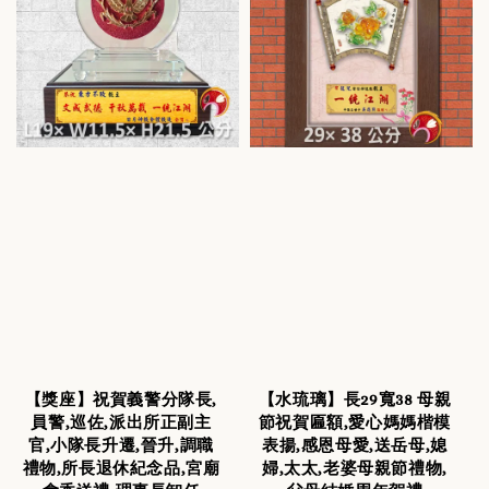
【獎座】祝賀義警分隊長,
【水琉璃】長29寬38 母親
員警,巡佐,派出所正副主
節祝賀匾額,愛心媽媽楷模
官,小隊長升遷,晉升,調職
表揚,感恩母愛,送岳母,媳
禮物,所長退休紀念品,宮廟
婦,太太,老婆母親節禮物,