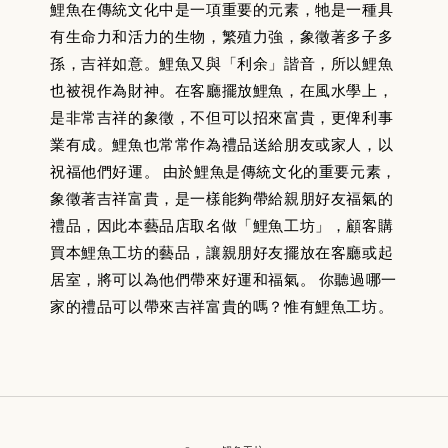
鯉魚在傳統文化中是一項重要的元素，牠是一種具
有生命力和活力的生物，繁殖力強，象徵著多子多
孫，吉祥如意。鯉魚又與「利余」諧音，所以鯉魚
也被視作為財神。在客廳擺放鯉魚，在風水學上，
是非常吉祥的象徵，不但可以招來富貴，更俾利事
業有成。鯉魚也常常作為禮品送給朋友或家人，以
祝福他們好運。 由於鯉魚是傳統文化的重要元素，
象徵著吉祥富貴，是一樣能夠帶給親朋好友福氣的
禮品，因此本藝品店取名做「鯉魚工坊」，顧客購
買本鯉魚工坊的藝品，讓親朋好友擺放在客廳或起
居室，將可以為他們帶來好運和福氣。 你聽過哪一
家的禮品可以帶來吉祥富貴的嗎？惟有鯉魚工坊。