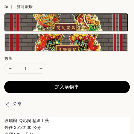
項目8
: 雙龍獻瑞
數量
加入購物車
分享
玻璃櫥
-冷彩陶 精緻工藝
外徑 35*22*30 公分