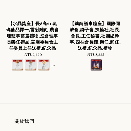
【水晶獎座】長8高21 琉
【鑄銅議事鐘座】國際同
璃藝品擇一,雷射雕刻,農會
濟會,獅子會,扶輪社,社長,
理監事當選禮物,漁會理事
會長,主任秘書,社團總幹
長榮任禮品,宮廟委員會主
事,四柱會長鐘,榮任,卸任,
任委員上任送禮,紀念品
送禮,紀念品,禮物
NT$ 2,420
Regular
NT$ 8,225
Regular
price
price
+7
關於我們