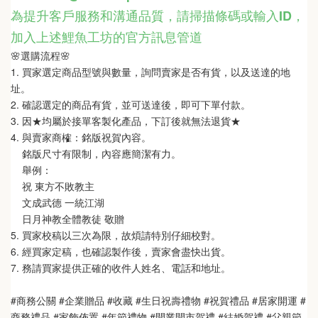
為提升客戶服務和溝通品質，請掃描條碼或輸入ID
，
加入上述鯉魚工坊的官方訊息管道
🌸選購流程🌸   
1. 買家選定商品型號與數量，詢問賣家是否有貨，以及送達的地
址。
2. 確認選定的商品有貨，並可送達後，即可下單付款。
3. 因★均屬於接單客製化產品，下訂後就無法退貨★
4. 與賣家商榷：銘版祝賀內容。
    銘版尺寸有限制，內容應簡潔有力。
    舉例：
    祝 東方不敗教主  
    文成武德 一統江湖   
    日月神教全體教徒 敬贈
5. 買家校稿以三次為限，故煩請特別仔細校對。
6. 經買家定稿，也確認製作後，賣家會盡快出貨。
7. 務請買家提供正確的收件人姓名、電話和地址。
#商務公關 #企業贈品 #收藏 #生日祝壽禮物 #祝賀禮品 #居家開運 #
商務禮品 #家飾佈置 #年節禮物 #開業開市賀禮 #結婚賀禮 #父親節