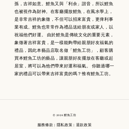
孫，吉祥如意。鯉魚又與「利余」諧音，所以鯉魚
也被視作為財神。在客廳擺放鯉魚，在風水學上，
是非常吉祥的象徵，不但可以招來富貴，更俾利事
業有成。鯉魚也常常作為禮品送給朋友或家人，以
祝福他們好運。 由於鯉魚是傳統文化的重要元素，
象徵著吉祥富貴，是一樣能夠帶給親朋好友福氣的
禮品，因此本藝品店取名做「鯉魚工坊」，顧客購
買本鯉魚工坊的藝品，讓親朋好友擺放在客廳或起
居室，將可以為他們帶來好運和福氣。 你聽過哪一
家的禮品可以帶來吉祥富貴的嗎？惟有鯉魚工坊。
© 2026 鯉魚工坊
服務條款
隱私政策
退款政策
|
|