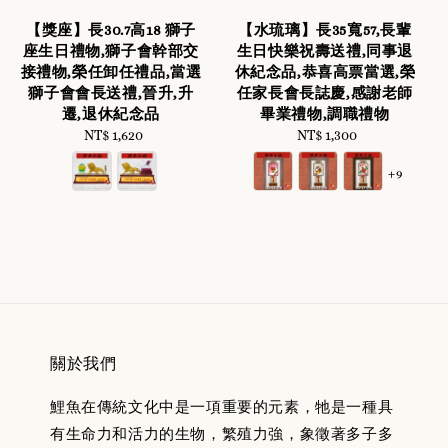
【獎座】長30.7高18 獅子
【水琉璃】長35寬57,長輩
座生日禮物,獅子會幹部交
生日快樂祝壽送禮,同事退
接禮物,榮任卸任禮品,當選
休紀念品,恭喜高票當選,榮
獅子會會長送禮,晉升,升
任家長會長誌慶,感謝老師
遷,退休紀念品
畢業禮物,調職禮物
NT$ 1,620
Regular
NT$ 1,300
Regular
price
price
+9
關於我們
鯉魚在傳統文化中是一項重要的元素，牠是一種具
有生命力和活力的生物，繁殖力強，象徵著多子多