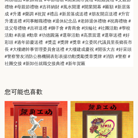
禮物 #母親節禮物 #吉祥納財 #風水開運 #開業開幕 #匾額 #新居落
成 #升遷 #榮調 #祝賀 #禮品 #新居落成送禮 #朋友開店送禮 #升官
升遷送禮 #同事離職禮物 #退休紀念品 #老師退休禮物 #祝壽禮物 #
送父母禮物 #吉祥送禮 #獅子會 #青商會 #扶輪社 #社團活動 #學校
活動 #表揚 #勳章 #功德圓滿 #選舉活動 #高票當選 #選舉送禮 #好
彩頭 #過年節慶送禮  #獎盃 #獎牌 #獎章 #立委民代議員里長鄉長市
長 #大樓總幹事管理委員會送禮 #大樓建成慶祝 #開張大吉 #好采頭 
#警察警友消防公務機關表彰表揚功勳獎勵獎章獎牌 #消防 #警察 #
社團交接 #新卸任就職交接典禮 #新年賀匾
您可能也喜歡