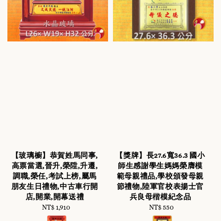
【玻璃櫥】恭賀姓馬同事,
【獎牌】長27.6寬36.3 國小
高票當選,晉升,榮陞,升遷,
師生感謝學生媽媽榮膺模
調職,榮任,考試上榜,屬馬
範母親禮品,學校頒發母親
朋友生日禮物,中古車行開
節禮物,陸軍官校表揚士官
店,開業,開幕送禮
兵良母楷模紀念品
NT$ 1,910
Regular
NT$ 550
Regular
price
price