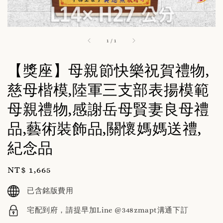
1
/
1
【獎座】母親節快樂祝賀禮物,
慈母楷模,陸軍三支部表揚模範
母親禮物,感謝岳母賢妻良母禮
品,藝術裝飾品,關懷媽媽送禮,
紀念品
Regular
NT$ 1,665
price
已含銘版費用
宅配到府，請提早加Line @348zmapt溝通下訂